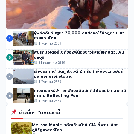
ผู้พลัดถิ่นกัมพูชา 20,000 คนยังคงไร้ที่อยู่ตามแนว
นักปีนเขาชื่อดัง นิมมัล ปูร์จา เสียชีวิตในหิมะถล่มปากีสถาน
ชายแดนไทย
2
49 วิว
•
1 สิงหาคม 2569
1 สิงหาคม 2569
พบรถมอเตอร์ไซค์ของพี่น้องชาวรัสเซียหายตัวไปใน
ชลบุรี
3
31 กรกฎาคม 2569
เรือบรรทุกน้ำมันถูกโจมตี 2 ครั้ง ใกล้ช่องแคบฮอร์
มุซ นอกชายฝั่งโอมาน
4
1 สิงหาคม 2569
ทางการสหรัฐฯ ยกฟ้องอดีตนักกีฬาโอลิมปิก จากคดี
ทำลาย Reflecting Pool
5
1 สิงหาคม 2569
ข่าวอื่นๆ ในหมวดนี้
Melissa Mahle อดีตเจ้าหน้าที่ CIA ชี้ความเสี่ยง
ภูมิรัฐศาสตร์โลก