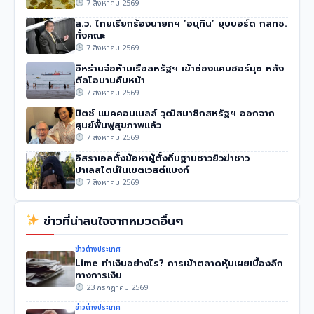
7 สิงหาคม 2569
ส.ว. ไทยเรียกร้องนายกฯ ‘อนุทิน’ ยุบบอร์ด กสทช.
ทั้งคณะ
7 สิงหาคม 2569
อิหร่านจ่อห้ามเรือสหรัฐฯ เข้าช่องแคบฮอร์มุซ หลัง
ดีลโอมานคืบหน้า
7 สิงหาคม 2569
มิตช์ แมคคอนเนลล์ วุฒิสมาชิกสหรัฐฯ ออกจาก
ศูนย์ฟื้นฟูสุขภาพแล้ว
7 สิงหาคม 2569
อิสราเอลตั้งข้อหาผู้ตั้งถิ่นฐานชาวยิวฆ่าชาว
ปาเลสไตน์ในเขตเวสต์แบงก์
7 สิงหาคม 2569
ข่าวที่น่าสนใจจากหมวดอื่นๆ
ข่าวต่างประเทศ
Lime ทำเงินอย่างไร? การเข้าตลาดหุ้นเผยเบื้องลึก
ทางการเงิน
23 กรกฎาคม 2569
ข่าวต่างประเทศ