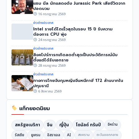
แซม นีล นักแสดงดัง Jurassic Park เสียชีวิตจาก
ปอดบวม
16 กรกฎาคม 2569
ข่าวต่างประเทศ
Intel รายได้โตเร็วสุดในรอบ 15 ปี รับความ
ต้องการ CPU พุ่ง
24 กรกฎาคม 2569
ข่าวต่างประเทศ
สิงคโปร์ทารกเกิดลดต่ำสุดเป็นประวัติการณ์นับ
ตั้งแต่ได้รับเอกราช
28 กรกฎาคม 2569
ข่าวต่างประเทศ
ทางการไทยจับกุมหญิงจีนหนีภาษี 172 ล้านบาทใน
ปทุมธานี
6 สิงหาคม 2569
แท็กยอดนิยม
สหรัฐอเมริกา
จีน
ญี่ปุ่น
โดนัลด์ ทรัมป์
อิหร่าน
รัสเซีย
ยูเครน
อิสราเอล
AI
สงคราม
ตะวันออกกลาง