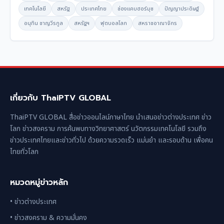
เทคโนโลยี
สหรัฐ
ประเทศไทย
ช่องแคบฮอร์มุซ
ปัญญาประดิษฐ์
อนุทิน ชาญวีรกูล
สหรัฐฯ
ฟุตบอลโลก
สหราชอาณาจักร
เกี่ยวกับ ThaiPTV GLOBAL
ThaiPTV GLOBAL สื่อข่าวออนไลน์ภาษาไทย นำเสนอข่าวต่างประเทศ ข่าว
โลก ข่าวสงคราม การค้นพบทางวิทยาศาสตร์ นวัตกรรมเทคโนโลยี รวมถึง
ข่าวประเทศไทยและข่าวทั่วไป ด้วยความรวดเร็ว แม่นยำ และรอบด้าน เพื่อคน
ไทยทั่วโลก
หมวดหมู่ข่าวหลัก
• ข่าวต่างประเทศ
• ข่าวสงคราม & ความมั่นคง