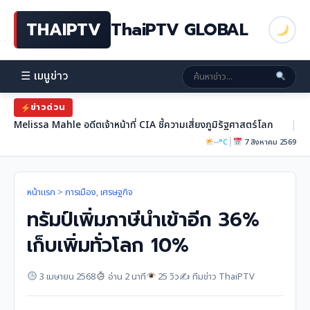
THAIPTV
ThaiPTV GLOBAL
☰ เมนูข่าว
ข่าวด่วน
Melissa Mahle อดีตเจ้าหน้าที่ CIA ชี้ความเสี่ยงภูมิรัฐศาสตร์โลก
|
|
--°C
7 สิงหาคม 2569
หน้าแรก
>
การเมือง
,
เศรษฐกิจ
ทรัมป์เพิ่มภาษีนำเข้าอีก 36%
เก็บเพิ่มทั่วโลก 10%
3 เมษายน 2568
อ่าน 2 นาที
25 วิว
✍️ ทีมข่าว ThaiPTV