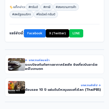
แท็กข่าว:
#ทรัมป์
#ภาษี
#สงครามการค้า
#สหรัฐอเมริกา
#โดนัลด์ ทรัมป์
แชร์ข่าวนี้:
Facebook
X (Twitter)
LINE
← บทความก่อนหน้า
ระบบป้องกันภัยทางอากาศรัสเซีย ยิงเที่ยวบินอาร์เซ
อร์ไบจานตก
บทความถัดไป →
ย้อนรอย 10 ปี แผ่นดินไหวรุนแรงทั่วโลก (ThaiPBS)