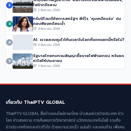
นายกฯ อนุทิน ของไทย จวกรายงาน UN ชายแดน ‘ไม่รวม
ไฟป่ากรีซลาม
2
ความเสียหายของไทย’
2 สิงหาคม 2569
43 วิว
•
4 สิงหาคม 2569
ทรัมป์โจมตีอัยการสหรัฐฯ พีร์โร ‘หุบเหมือนร่ม’ ปม
ถอนฟ้องคดีสระน้ำ
3
4 สิงหาคม 2569
AI: เราจะควบคุมได้ทันเวลาในโลกที่แตกแยกนี้หรือไม่?
4
3 สิงหาคม 2569
รัฐบาลไทยทบทวนสัญญาซื้อขายไฟฟ้าเอกชน หวังลด
ค่าไฟให้ประชาชน
5
3 สิงหาคม 2569
เกี่ยวกับ ThaiPTV GLOBAL
ThaiPTV GLOBAL สื่อข่าวออนไลน์ภาษาไทย นำเสนอข่าวต่างประเทศ ข่าว
โลก ข่าวสงคราม การค้นพบทางวิทยาศาสตร์ นวัตกรรมเทคโนโลยี รวมถึง
ข่าวประเทศไทยและข่าวทั่วไป ด้วยความรวดเร็ว แม่นยำ และรอบด้าน เพื่อคน