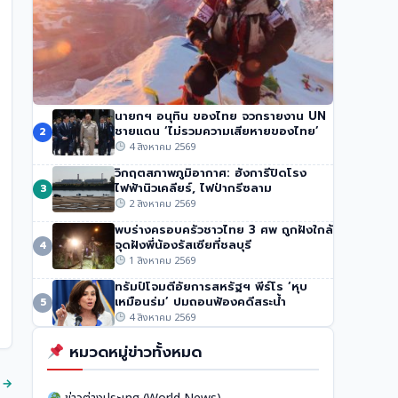
นายกฯ อนุทิน ของไทย จวกรายงาน UN
นักปีนเขาชื่อดัง นิมมัล ปูร์จา เสียชีวิตในหิมะถล่ม
ชายแดน ‘ไม่รวมความเสียหายของไทย’
2
ปากีสถาน
4 สิงหาคม 2569
54 วิว
•
1 สิงหาคม 2569
วิกฤตสภาพภูมิอากาศ: ฮังการีปิดโรง
ไฟฟ้านิวเคลียร์, ไฟป่ากรีซลาม
3
2 สิงหาคม 2569
พบร่างครอบครัวชาวไทย 3 ศพ ถูกฝังใกล้
จุดฝังพี่น้องรัสเซียที่ชลบุรี
4
1 สิงหาคม 2569
ทรัมป์โจมตีอัยการสหรัฐฯ พีร์โร ‘หุบ
เหมือนร่ม’ ปมถอนฟ้องคดีสระน้ำ
5
4 สิงหาคม 2569
หมวดหมู่ข่าวทั้งหมด
ด →