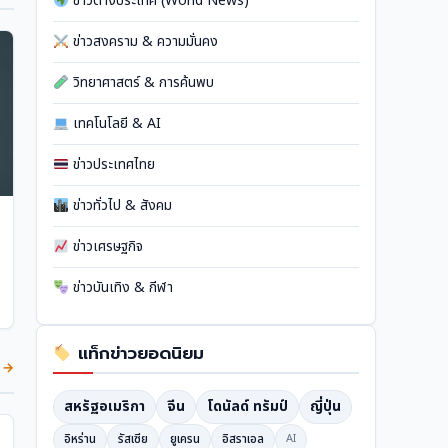
ข่าวต่างประเทศ (World News)
ข่าวสงคราม & ความมั่นคง
วิทยาศาสตร์ & การค้นพบ
เทคโนโลยี & AI
ข่าวประเทศไทย
ข่าวทั่วไป & สังคม
ข่าวเศรษฐกิจ
ข่าวบันเทิง & กีฬา
แท็กข่าวยอดนิยม
ด →
สหรัฐอเมริกา
จีน
โดนัลด์ ทรัมป์
ญี่ปุ่น
อิหร่าน
รัสเซีย
ยูเครน
อิสราเอล
AI