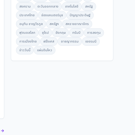
สงคราม
ตะวันออกกลาง
เทคโนโลยี
สหรัฐ
ประเทศไทย
ช่องแคบฮอร์มุซ
ปัญญาประดิษฐ์
อนุทิน ชาญวีรกูล
สหรัฐฯ
สหราชอาณาจักร
ฟุตบอลโลก
ยุโรป
อังกฤษ
ทรัมป์
การลงทุน
การเมืองไทย
ฝรั่งเศส
อาชญากรรม
เยอรมนี
ข่าววันนี้
แผ่นดินไหว
ด →