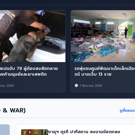
เปนจับ 78 ผู้ต้องสงสัยทลาย
รถพุ่งชนศูนย์พัฒนาเด็กเล็กเม
่ายค้ามนุษย์และยาเสพติด
จน์ บาดเจ็บ 13 ราย
าคม 2569
7 สิงหาคม 2569
D & WAR)
ดูทั้งหม
ซาอุฯ ตุรกี ปากีสถาน ลงนามข้อตกลง