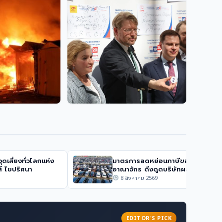
การเมือง
ตีเจ้าหน้าที่
ปลด 3,400 เจ้าหน้าที่ท้องถิ่นจาก
วิ่งหนีเพราะรู้ว่า
กรณีทุจริตสอบ กระทรวง
มหาดไทยเดินหน้า ‘กู้คืนความ
ยุติธรรม’
การเมือง
พ เหตุรัสเซียยิง
พรรค ‘ยาโบลโก’ รัสเซีย ชูจุดยืน
ล้กรุงเคียฟ
ต่อต้านสงคราม มุ่งเลือกตั้งหวัง
หยุดยิง
ุดเสี่ยงทั่วโลกแห่ง
มาตรการลดหย่อนภาษีของสหราช
ส์ ไขปริศนา
อาณาจักร ดึงดูดบริษัทผลิตรถยนต์
8 สิงหาคม 2569
EDITOR'S PICK