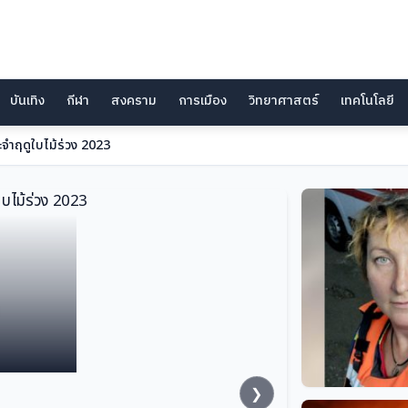
บันเทิง
กีฬา
สงคราม
การเมือง
วิทยาศาสตร์
เทคโนโลยี
้หลบหนี
❯