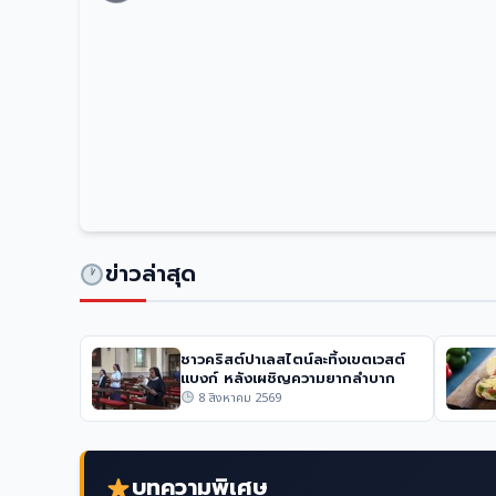
การเมือง
สมุดโทรศัพท์ปริศนานำไปสู่หัวหน้าสาย
ข่าวล่าสุด
8 สิงหาคม 2569
4 วิว
ชาวคริสต์ปาเลสไตน์ละทิ้งเขตเวสต์
แบงก์ หลังเผชิญความยากลำบาก
8 สิงหาคม 2569
บทความพิเศษ