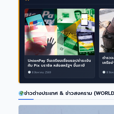
ตำรวจส
UnionPay จีนเตรียมเชื่อมแอปชำระเงิน
เครือข
กับ Pix บราซิล หลังสหรัฐฯ ขึ้นภาษี
8 สิงหาคม 2569
8 สิงห
ข่าวต่างประเทศ & ข่าวสงคราม (WORL