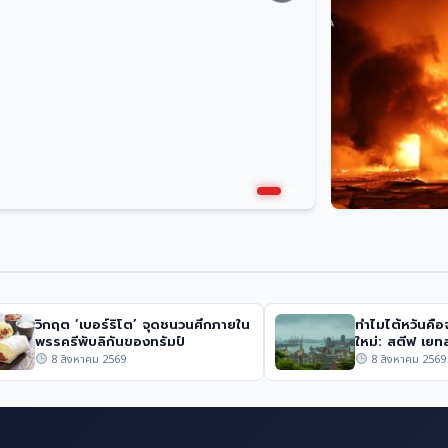
ข่าวต่างประเทศ
รัสเซียใช้โดรนโจม
แพทย์ยูเครน: ‘ฉัน
จะต้องตาย’
การเมือง
ลับอัสซาดผู้หลบหนี
เด็กดับ 1 ใน 3 ศ
ขีปนาวุธโจมตีใก
วิกฤต ‘เบอร์ริโต’ จุดชนวนศึกภายใน
ทำไมไต้หวันคือจ
พรรครีพับลิกันของทรัมป์
ใหม่: สตีฟ เยท
8 สิงหาคม 2569
8 สิงหาคม 2569