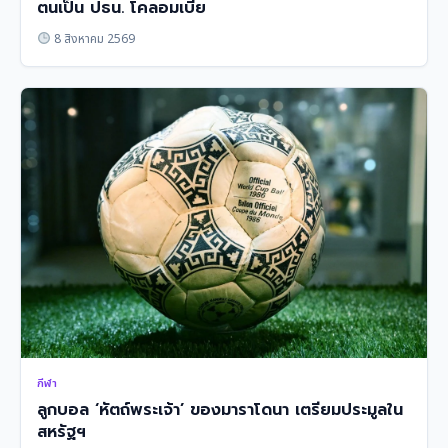
ตนเป็น ปธน. โคลอมเบีย
8 สิงหาคม 2569
กีฬา
ลูกบอล ‘หัตถ์พระเจ้า’ ของมาราโดนา เตรียมประมูลใน
สหรัฐฯ