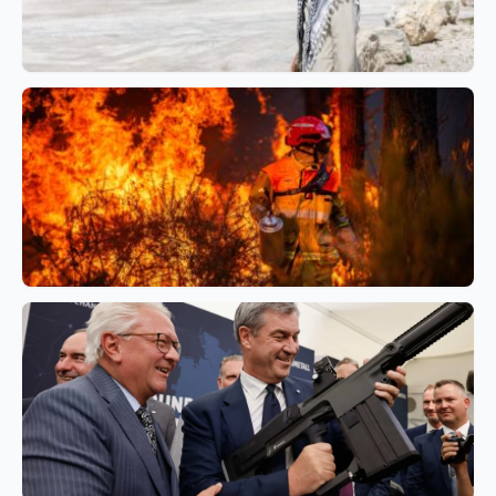
การเมือง
อิสราเอลถูกกล่าวหาใช้โบราณคดีเป็นอาวุธยึดพื้นที่เวสต์
แบงก์
การเมือง
ฝรั่งเศสจับกุมหลายร้อยคนคดีไฟป่า แต่ใครคือผู้รับผิดชอบ?