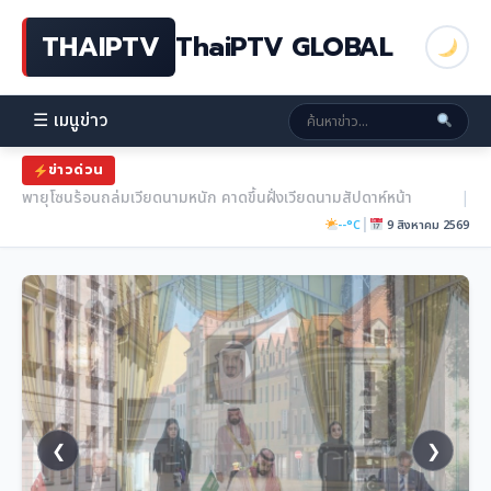
THAIPTV
ThaiPTV GLOBAL
☰ เมนูข่าว
ข่าวด่วน
สนธิสัญญาป้องกันซาอุฯ-ตุรกี-ปากีสถาน ‘ประกัน’ สกัดสหรัฐฯ ถอนตัว
|
|
--°C
9 สิงหาคม 2569
❮
❯