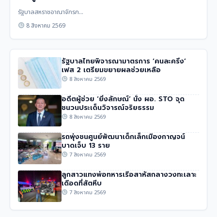
รัฐบาลสหราชอาณาจักรก...
8 สิงหาคม 2569
รัฐบาลไทยพิจารณามาตรการ ‘คนละครึ่ง’
เฟส 2 เตรียมขยายผลช่วยเหลือ
8 สิงหาคม 2569
อดีตผู้ช่วย ‘ยิ่งลักษณ์’ นั่ง ผอ. STO จุด
ชนวนประเด็นวิจารณ์จริยธรรม
8 สิงหาคม 2569
รถพุ่งชนศูนย์พัฒนาเด็กเล็กเมืองกาญจน์
บาดเจ็บ 13 ราย
7 สิงหาคม 2569
ลูกสาวแทงพ่อทหารเรือสาหัสกลางวงทะเลาะ
เดือดที่สัตหีบ
7 สิงหาคม 2569