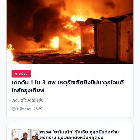
การเมือง
เด็กดับ 1 ใน 3 ศพ เหตุรัสเซียยิงขีปนาวุธโจมตี
ใกล้กรุงเคียฟ
เกิดเหตุโจมตีด้วยขีป...
8 สิงหาคม 2569
พรรค ‘ยาโบลโก’ รัสเซีย ชูจุดยืนต่อต้าน
สงคราม มุ่งเลือกตั้งหวังหยุดยิง