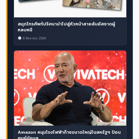
สมุดโทรศัพท์ปริศนานำไปสู่หัวหน้าสายลับอัสซาดผู้
หลบหนี
8 สิงหาคม 2569
Amazon หนุนโรงไฟฟ้าก๊าซขนาดใหญ่ในสหรัฐฯ ป้อน
ศูนย์ข้อมูล