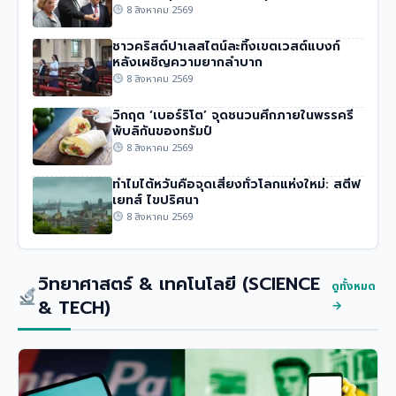
8 สิงหาคม 2569
ชาวคริสต์ปาเลสไตน์ละทิ้งเขตเวสต์แบงก์
หลังเผชิญความยากลำบาก
8 สิงหาคม 2569
วิกฤต ‘เบอร์ริโต’ จุดชนวนศึกภายในพรรครี
พับลิกันของทรัมป์
8 สิงหาคม 2569
ทำไมไต้หวันคือจุดเสี่ยงทั่วโลกแห่งใหม่: สตีฟ
เยทส์ ไขปริศนา
8 สิงหาคม 2569
วิทยาศาสตร์ & เทคโนโลยี (SCIENCE
ดูทั้งหมด
& TECH)
→