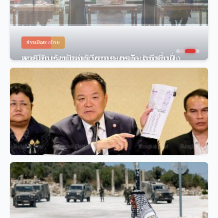
การเมือง
สนธิสัญญาป้องกันซาอุฯ-ตุรกี-ปากีสถาน
‘ประกัน’ สกัดสหรัฐฯ ถอนตัว
9 สิงหาคม 2569
5 วิว
การเมือง
Amlo ตรวจสอบ 200 ราย คดีทุจริตสอบข้าราชการท้องถิ่น
ไทย