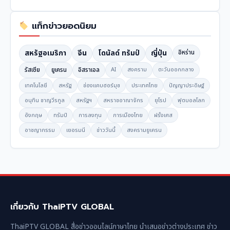
แท็กข่าวยอดนิยม
สหรัฐอเมริกา
จีน
โดนัลด์ ทรัมป์
ญี่ปุ่น
อิหร่าน
รัสเซีย
ยูเครน
อิสราเอล
AI
สงคราม
ตะวันออกกลาง
เทคโนโลยี
สหรัฐ
ช่องแคบฮอร์มุซ
ประเทศไทย
ปัญญาประดิษฐ์
อนุทิน ชาญวีรกูล
สหรัฐฯ
สหราชอาณาจักร
ยุโรป
ฟุตบอลโลก
อังกฤษ
ทรัมป์
การลงทุน
การเมืองไทย
ฝรั่งเศส
อาชญากรรม
เยอรมนี
ข่าววันนี้
สงครามยูเครน
เกี่ยวกับ ThaiPTV GLOBAL
ThaiPTV GLOBAL สื่อข่าวออนไลน์ภาษาไทย นำเสนอข่าวต่างประเทศ ข่าว