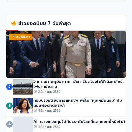
ข่าวยอดนิยม 7 วันล่าสุด
อันดับ #1
วิกฤตสภาพภูมิอากาศ: ฮังการีปิดโรงไฟฟ้านิวเคลียร์,
นายกฯ อนุทิน ของไทย จวกรายงาน UN ชายแดน ‘ไม่รวม
ไฟป่ากรีซลาม
2
ความเสียหายของไทย’
2 สิงหาคม 2569
51 วิว
•
4 สิงหาคม 2569
ทรัมป์โจมตีอัยการสหรัฐฯ พีร์โร ‘หุบเหมือนร่ม’ ปม
ถอนฟ้องคดีสระน้ำ
3
4 สิงหาคม 2569
AI: เราจะควบคุมได้ทันเวลาในโลกที่แตกแยกนี้หรือไม่?
4
3 สิงหาคม 2569