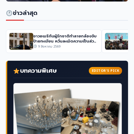
การเมือง
ข่าวล่าสุด
ซีอีโออาวุธยักษ์ใหญ่เยอรมนีลั่นไม่ถอดใจท่ามกลางภัย
คุกคามรัสเซีย
ชาวอเมริกันผู้รักชาติทำลายกล้องจับ
กร
ป้ายทะเบียน หวั่นละเมิดความเป็นส่วน
ทุ
ตัว
9 สิงหาคม 2569
บทความพิเศษ
EDITOR'S PICK