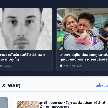
ายชาวไอร์แลนด์วัย 28 ลอย
นายกฯ อนุทิน ลั่นออกกฎหมายปื
ะเลสาบภูเก็ต
คุมเข้มหลังเหตุกราดยิงในโรงเร
าคม 2569
7 สิงหาคม 2569
D & WAR)
ดูทั้งหม
สุภาจี ทวงถามสหรัฐฯ ขอผ่อนปรนภาษีนำเข้า
เพิ่มเติมในการเจรจา