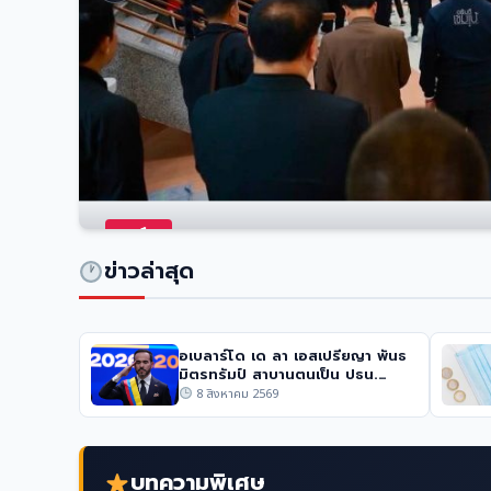
การเมือง
เด็กดับ 1 ใน 3 ศพ เหตุรัสเซียยิงขีป
ข่าวล่าสุด
8 สิงหาคม 2569
5 วิว
อเบลาร์โด เด ลา เอสเปรียญา พันธ
มิตรทรัมป์ สาบานตนเป็น ปธน.
โคลอมเบีย
8 สิงหาคม 2569
บทความพิเศษ