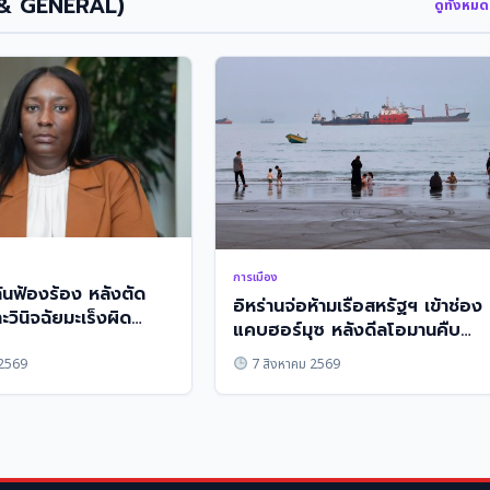
 & GENERAL)
ดูทั้งหม
การเมือง
กันฟ้องร้อง หลังตัด
อิหร่านจ่อห้ามเรือสหรัฐฯ เข้าช่อง
วินิจฉัยมะเร็งผิด
แคบฮอร์มุซ หลังดีลโอมานคืบ
หน้า
 2569
7 สิงหาคม 2569