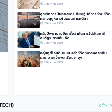
7 สิงหาคม 2569
ลูกเรือการบินออสเตรเลียปฏิบัติการช่วยชีวิต
กลางฤดูหนาวในแอนตาร์กติกา
7 สิงหาคม 2569
ทรัมป์พยายามอีกครั้งจำกัดการได้สัญชาติ
สหรัฐฯ ตามถิ่นเกิด
7 สิงหาคม 2569
กลุ่มฮูตีโจมตีเยเมน คร่าชีวิตทหารหลายสิบ
ราย บาดเจ็บพลเรือนซาอุฯ
7 สิงหาคม 2569
 TECH)
ดูทั้งหม