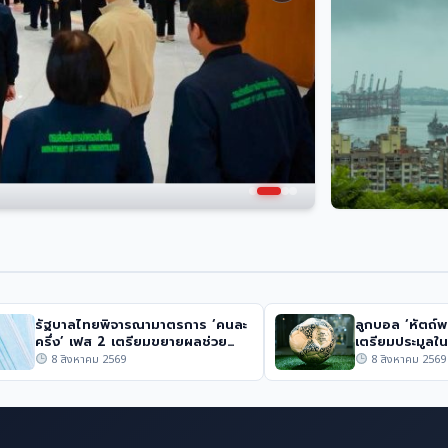
การเมือง
ชาวคริสต์ปาเลส
เวสต์แบงก์ หล
ลำบาก
การเมือง
นาวุธโจมตีใกล้กรุงเคียฟ
ทำไมไต้หวันคือจุ
แห่งใหม่: สตีฟ 
รัฐบาลไทยพิจารณามาตรการ ‘คนละ
ลูกบอล ‘หัตถ์พ
ครึ่ง’ เฟส 2 เตรียมขยายผลช่วย
เตรียมประมูลใ
เหลือ
8 สิงหาคม 2569
8 สิงหาคม 2569