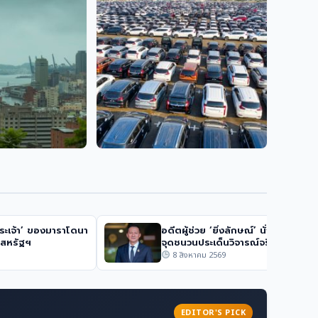
การเมือง
ไตน์ละทิ้งเขต
วิกฤต ‘เบอร์ริโต’ จุดชนวนศึก
ังเผชิญความยาก
ภายในพรรครีพับลิกันของทรัมป์
การเมือง
ดเสี่ยงทั่วโลก
มาตรการลดหย่อนภาษีของสห
เยทส์ ไขปริศนา
ราชอาณาจักร ดึงดูดบริษัทผลิต
รถยนต์
ระเจ้า’ ของมาราโดนา
อดีตผู้ช่วย ‘ยิ่งลักษณ์’ นั่ง ผอ. STO
นสหรัฐฯ
จุดชนวนประเด็นวิจารณ์จริยธรรม
8 สิงหาคม 2569
EDITOR'S PICK