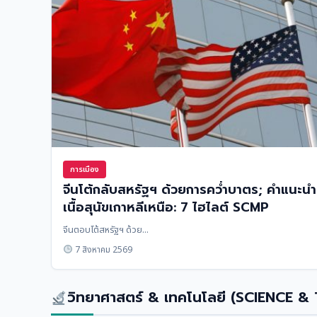
การเมือง
จีนโต้กลับสหรัฐฯ ด้วยการคว่ำบาตร; คำแนะนำ
เนื้อสุนัขเกาหลีเหนือ: 7 ไฮไลต์ SCMP
จีนตอบโต้สหรัฐฯ ด้วย...
7 สิงหาคม 2569
วิทยาศาสตร์ & เทคโนโลยี (SCIENCE &