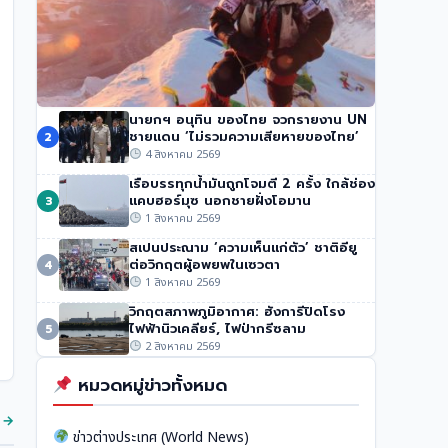
นายกฯ อนุทิน ของไทย จวกรายงาน UN
นักปีนเขาชื่อดัง นิมมัล ปูร์จา เสียชีวิตในหิมะถล่ม
ชายแดน ‘ไม่รวมความเสียหายของไทย’
2
ปากีสถาน
4 สิงหาคม 2569
53 วิว
•
1 สิงหาคม 2569
เรือบรรทุกน้ำมันถูกโจมตี 2 ครั้ง ใกล้ช่อง
แคบฮอร์มุซ นอกชายฝั่งโอมาน
3
1 สิงหาคม 2569
สเปนประณาม ‘ความเห็นแก่ตัว’ ชาติอียู
ต่อวิกฤตผู้อพยพในเซวตา
4
1 สิงหาคม 2569
วิกฤตสภาพภูมิอากาศ: ฮังการีปิดโรง
ไฟฟ้านิวเคลียร์, ไฟป่ากรีซลาม
5
2 สิงหาคม 2569
หมวดหมู่ข่าวทั้งหมด
ด →
ข่าวต่างประเทศ (World News)