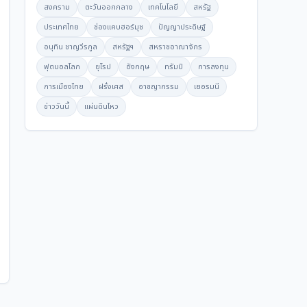
สงคราม
ตะวันออกกลาง
เทคโนโลยี
สหรัฐ
ประเทศไทย
ช่องแคบฮอร์มุซ
ปัญญาประดิษฐ์
อนุทิน ชาญวีรกูล
สหรัฐฯ
สหราชอาณาจักร
ฟุตบอลโลก
ยุโรป
อังกฤษ
ทรัมป์
การลงทุน
การเมืองไทย
ฝรั่งเศส
อาชญากรรม
เยอรมนี
ข่าววันนี้
แผ่นดินไหว