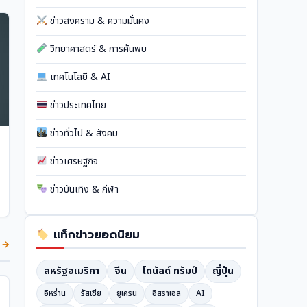
ข่าวสงคราม & ความมั่นคง
วิทยาศาสตร์ & การค้นพบ
เทคโนโลยี & AI
ข่าวประเทศไทย
ข่าวทั่วไป & สังคม
ข่าวเศรษฐกิจ
ข่าวบันเทิง & กีฬา
แท็กข่าวยอดนิยม
ด →
สหรัฐอเมริกา
จีน
โดนัลด์ ทรัมป์
ญี่ปุ่น
อิหร่าน
รัสเซีย
ยูเครน
อิสราเอล
AI