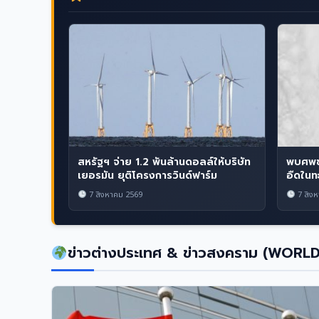
สหรัฐฯ จ่าย 1.2 พันล้านดอลล์ให้บริษัท
พบศพช
เยอรมัน ยุติโครงการวินด์ฟาร์ม
อืดในท
7 สิงหาคม 2569
7 สิงห
ข่าวต่างประเทศ & ข่าวสงคราม (WORL