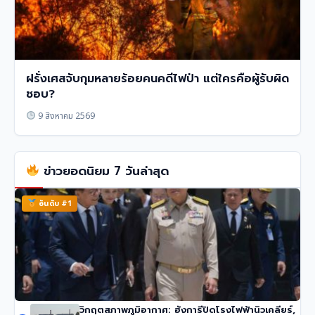
ฝรั่งเศสจับกุมหลายร้อยคนคดีไฟป่า แต่ใครคือผู้รับผิด
ชอบ?
9 สิงหาคม 2569
ข่าวยอดนิยม 7 วันล่าสุด
อันดับ #1
วิกฤตสภาพภูมิอากาศ: ฮังการีปิดโรงไฟฟ้านิวเคลียร์,