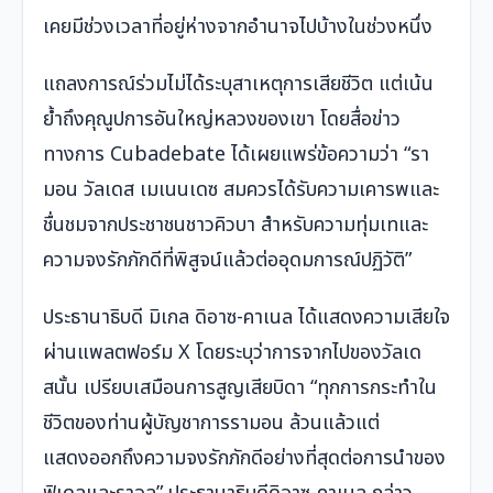
เคยมีช่วงเวลาที่อยู่ห่างจากอำนาจไปบ้างในช่วงหนึ่ง
แถลงการณ์ร่วมไม่ได้ระบุสาเหตุการเสียชีวิต แต่เน้น
ย้ำถึงคุณูปการอันใหญ่หลวงของเขา โดยสื่อข่าว
ทางการ Cubadebate ได้เผยแพร่ข้อความว่า “รา
มอน วัลเดส เมเนนเดซ สมควรได้รับความเคารพและ
ชื่นชมจากประชาชนชาวคิวบา สำหรับความทุ่มเทและ
ความจงรักภักดีที่พิสูจน์แล้วต่ออุดมการณ์ปฏิวัติ”
ประธานาธิบดี มิเกล ดิอาซ-คาเนล ได้แสดงความเสียใจ
ผ่านแพลตฟอร์ม X โดยระบุว่าการจากไปของวัลเด
สนั้น เปรียบเสมือนการสูญเสียบิดา “ทุกการกระทำใน
ชีวิตของท่านผู้บัญชาการรามอน ล้วนแล้วแต่
แสดงออกถึงความจงรักภักดีอย่างที่สุดต่อการนำของ