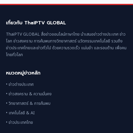
เกี่ยวกับ ThaiPTV GLOBAL
ThaiPTV GLOBAL สื่อข่าวออนไลน์ภาษาไทย นำเสนอข่าวต่างประเทศ ข่าว
โลก ข่าวสงคราม การค้นพบทางวิทยาศาสตร์ นวัตกรรมเทคโนโลยี รวมถึง
ข่าวประเทศไทยและข่าวทั่วไป ด้วยความรวดเร็ว แม่นยำ และรอบด้าน เพื่อคน
ไทยทั่วโลก
หมวดหมู่ข่าวหลัก
• ข่าวต่างประเทศ
• ข่าวสงคราม & ความมั่นคง
• วิทยาศาสตร์ & การค้นพบ
• เทคโนโลยี & AI
• ข่าวประเทศไทย