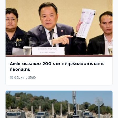
Amlo ตรวจสอบ 200 ราย คดีทุจริตสอบข้าราชการ
ท้องถิ่นไทย
9 สิงหาคม 2569