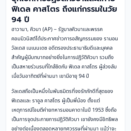
ฟิเดล คาสโตร ถึงแก่กรรมในวัย
94 ปี
ฮาวานา, คิวบา (AP) – รัฐบาลคิวบาและพรรค
คอมมิวนิสต์ได้ประกาศข่าวการอสัญกรรมของ รามอน
วัลเดส เมเนนเดซ อดีตรองประธานาธิบดีและบุคคล
สำคัญผู้มีบทบาทอย่างยิ่งในการปฏิวัติคิวบา รวมถึง
เป็นสหายร่วมรบที่ใกล้ชิดกับ ฟิเดล คาสโตร ผู้ล่วงลับ
เมื่อวันอาทิตย์ที่ผ่านมา เขามีอายุ 94 ปี
วัลเดสถือเป็นหนึ่งในพันธมิตรที่จงรักภักดีที่สุดของ
ฟิเดลและ ราอูล คาสโตร ผู้เป็นพี่น้อง ตั้งแต่
เหตุการณ์โจมตีค่ายทหารมอนคาดาในปี 1953 ซึ่งถือ
เป็นการจุดประกายการปฏิวัติคิวบา เขายังคงมีอิทธิพล
อย่างต่อเนื่องตลอดหลายทศวรรษที่ผ่านมา แม้ว่าจะ