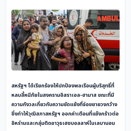
สหรัฐฯ ได้เรียกร้องให้ปกป้องพลเรือนผู้บริสุทธิ์ที่
หลบลี้หนีภัยในสงครามอิสราเอล-ฮามาส ขณะที่มี
ความกังวลเกี่ยวกับความขัดแย้งที่จ่อขยายวงกว้าง
ซึ่งทำให้วุฒิสภาสหรัฐฯ ออกคำเตือนที่แข็งกร้าวต่อ
อิหร่านและกลุ่มติดอาวุธเฮซบอลลาห์ในเลบานอน