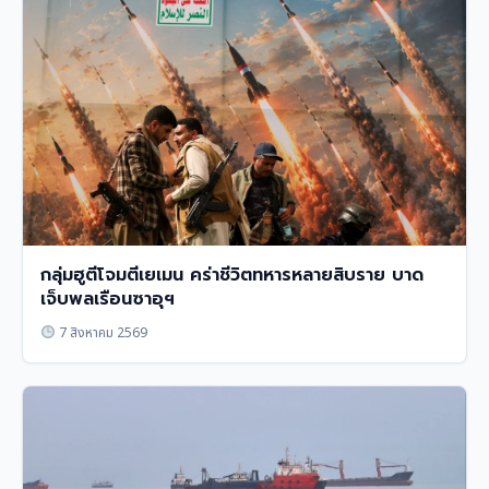
กลุ่มฮูตีโจมตีเยเมน คร่าชีวิตทหารหลายสิบราย บาด
เจ็บพลเรือนซาอุฯ
7 สิงหาคม 2569