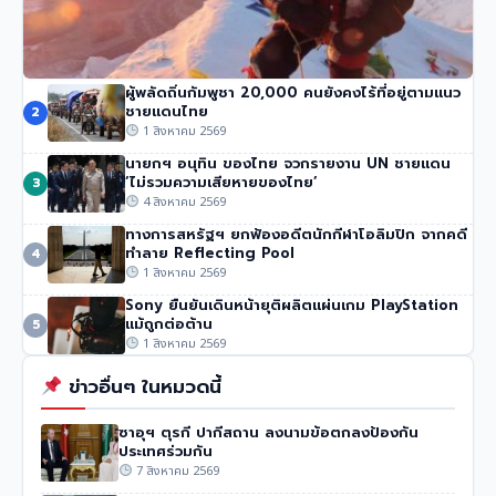
ผู้พลัดถิ่นกัมพูชา 20,000 คนยังคงไร้ที่อยู่ตามแนว
นักปีนเขาชื่อดัง นิมมัล ปูร์จา เสียชีวิตในหิมะถล่มปากีสถาน
ชายแดนไทย
2
51 วิว
•
1 สิงหาคม 2569
1 สิงหาคม 2569
นายกฯ อนุทิน ของไทย จวกรายงาน UN ชายแดน
‘ไม่รวมความเสียหายของไทย’
3
4 สิงหาคม 2569
ทางการสหรัฐฯ ยกฟ้องอดีตนักกีฬาโอลิมปิก จากคดี
ทำลาย Reflecting Pool
4
1 สิงหาคม 2569
Sony ยืนยันเดินหน้ายุติผลิตแผ่นเกม PlayStation
แม้ถูกต่อต้าน
5
1 สิงหาคม 2569
ข่าวอื่นๆ ในหมวดนี้
ซาอุฯ ตุรกี ปากีสถาน ลงนามข้อตกลงป้องกัน
ประเทศร่วมกัน
7 สิงหาคม 2569