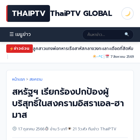
THAIPTV
ThaiPTV GLOBAL
☰ เมนูข่าว
ลูกสาวแทงพ่อทหารเรือสาหัสกลางวงทะเลาะเดือดที่สัตหีบ
ข่าวด่วน
|
|
--°C
7 สิงหาคม 2569
หน้าแรก
>
สงคราม
สหรัฐฯ เรียกร้องปกป้องผู้
บริสุทธิ์ในสงครามอิสราเอล-ฮา
มาส
17 ตุลาคม 2566
อ่าน 5 นาที
21 วิว
✍️ ทีมข่าว ThaiPTV