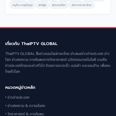
อนุทิน ชาญวีรกูล
สหรัฐฯ
ฟุตบอลโลก
สหราชอาณาจักร
เกี่ยวกับ ThaiPTV GLOBAL
ThaiPTV GLOBAL สื่อข่าวออนไลน์ภาษาไทย นำเสนอข่าวต่างประเทศ ข่าว
โลก ข่าวสงคราม การค้นพบทางวิทยาศาสตร์ นวัตกรรมเทคโนโลยี รวมถึง
ข่าวประเทศไทยและข่าวทั่วไป ด้วยความรวดเร็ว แม่นยำ และรอบด้าน เพื่อคน
ไทยทั่วโลก
หมวดหมู่ข่าวหลัก
• ข่าวต่างประเทศ
• ข่าวสงคราม & ความมั่นคง
• วิทยาศาสตร์ & การค้นพบ