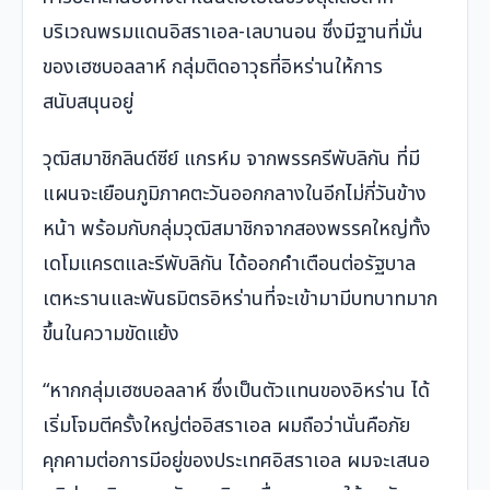
บริเวณพรมแดนอิสราเอล-เลบานอน ซึ่งมีฐานที่มั่น
ของเฮซบอลลาห์ กลุ่มติดอาวุธที่อิหร่านให้การ
สนับสนุนอยู่
วุฒิสมาชิกลินด์ซีย์ แกรห์ม จากพรรครีพับลิกัน ที่มี
แผนจะเยือนภูมิภาคตะวันออกกลางในอีกไม่กี่วันข้าง
หน้า พร้อมกับกลุ่มวุฒิสมาชิกจากสองพรรคใหญ่ทั้ง
เดโมแครตและรีพับลิกัน ได้ออกคำเตือนต่อรัฐบาล
เตหะรานและพันธมิตรอิหร่านที่จะเข้ามามีบทบาทมาก
ขึ้นในความขัดแย้ง
“หากกลุ่มเฮซบอลลาห์ ซึ่งเป็นตัวแทนของอิหร่าน ได้
เริ่มโจมตีครั้งใหญ่ต่ออิสราเอล ผมถือว่านั่นคือภัย
คุกคามต่อการมีอยู่ของประเทศอิสราเอล ผมจะเสนอ