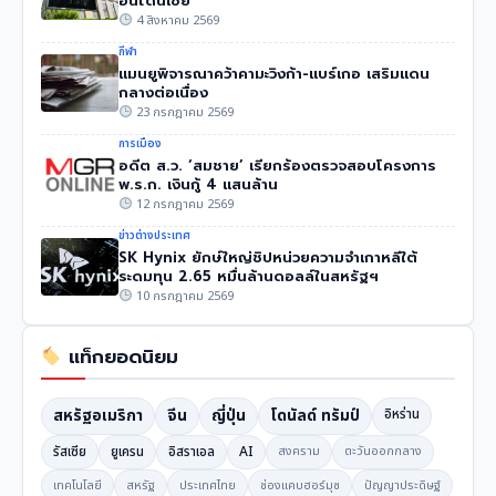
อินโดนีเซีย
4 สิงหาคม 2569
กีฬา
แมนยูพิจารณาคว้าคามะวิงก้า-แบร์เกอ เสริมแดน
กลางต่อเนื่อง
23 กรกฎาคม 2569
การเมือง
อดีต ส.ว. ‘สมชาย’ เรียกร้องตรวจสอบโครงการ
พ.ร.ก. เงินกู้ 4 แสนล้าน
12 กรกฎาคม 2569
ข่าวต่างประเทศ
SK Hynix ยักษ์ใหญ่ชิปหน่วยความจำเกาหลีใต้
ระดมทุน 2.65 หมื่นล้านดอลล์ในสหรัฐฯ
10 กรกฎาคม 2569
แท็กยอดนิยม
สหรัฐอเมริกา
จีน
ญี่ปุ่น
โดนัลด์ ทรัมป์
อิหร่าน
รัสเซีย
ยูเครน
อิสราเอล
AI
สงคราม
ตะวันออกกลาง
เทคโนโลยี
สหรัฐ
ประเทศไทย
ช่องแคบฮอร์มุซ
ปัญญาประดิษฐ์