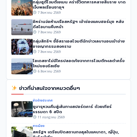
กลุ่มฮูตีโจมตีเยเมน คร่าชีวิตทหารหลายสิบราย บาด
เจ็บพลเรือนซาอุฯ
7 สิงหาคม 2569
อิหร่านจ่อห้ามเรือสหรัฐฯ เข้าช่องแคบฮอร์มุซ หลัง
ดีลโอมานคืบหน้า
7 สิงหาคม 2569
กลุ่มสิทธิฯ ชี้อิสราเอลโจมตีนักข่าวเลบานอนเข้าข่าย
อาชญากรรมสงคราม
7 สิงหาคม 2569
โอเดสซาไม่มีใครปลอดภัยจากการโจมตีทะเลดำครั้ง
ใหม่ของรัสเซีย
6 สิงหาคม 2569
ข่าวที่น่าสนใจจากหมวดอื่นๆ
ข่าวต่างประเทศ
ซูบารุหวนคืนสู่เส้นทางสปอร์ตคาร์ ด้วยเกียร์
ธรรมดา 6 สปีด
11 กรกฎาคม 2569
การเมือง
สหรัฐฯ เตรียมปิดสถานกงสุลในแคนาดา, ญี่ปุ่น,