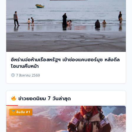
อิหร่านจ่อห้ามเรือสหรัฐฯ เข้าช่องแคบฮอร์มุซ หลังดีล
โอมานคืบหน้า
7 สิงหาคม 2569
ข่าวยอดนิยม 7 วันล่าสุด
อันดับ #1