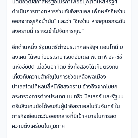
มติต่อวุฒิสภาสหรัฐอเมริกาเพื่ออนุญาตให้สหรัฐฯ
ดำเนินการทางทหารร่วมกับอิสราเอล เพื่อผลักอิหร่าน
ออกจากธุรกิจน้ำมัน” และว่า “อิหร่าน หากคุณยกระดับ
สงครามนี้ เราจะเข้าไปจัดการคุณ”
อีกด้านหนึ่ง รัฐมนตรีต่างประเทศสหรัฐฯ แอนโทนี บ
ลิงเคน ได้พบกับประธานาธิบดีอับเดล ฟัตตาห์ อัล-ซีซี
แห่งอียิปต์ เมื่อวันอาทิตย์ ซึ่งทั้งสองได้เห็นตรงกัน
เกี่ยวกับความสำคัญในการช่วยเหลือพลเมือง
ปาเลสไตน์ที่หลบลี้หนีภัยสงคราม อ้างอิงจากโฆษก
กระทรวงการต่างประเทศ แมทธิว มิลเลอร์ และรัฐมน
ตรีบลิงเคนยังได้พบกับผู้นำอิสราเอลในวันจันทร์ ใน
ภารกิจเยือนตะวันออกกลางที่มีเป้าหมายในการลด
ความตึงเครียดในภูมิภาค