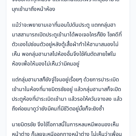
บุกเข้ามาถึงหน้าห้อง
แม้ว่าจะพยายามเอาที่นอนไปดันประตู แตกกลุ่มฮา
มาสสามารถเปิดประตูเข้ามาได้พอเจอใครก็ยิง โชคดีที่
ตัวเองไปซ่อนตัวอยู่หลังตู้เสื้อผ้าทำให้ฮามาสมองไม่
เห็น พอกลุ่มฮามาสไปห้องอื่นจึงใช้คีมตัดสายไฟใน
ห้องเพื่อให้มองไม่เห็นว่ามีคนอยู่
แต่กลุ่มฮามาสก็ยังจู่โจมอยู่เรื่อยๆ ด้วยการปาระเบิด
เข้ามาในห้องที่นายมิตรชัยอยู่ แล้วกลุ่มฮามาสก็จะปิด
ประตูห้องที่ปาระเบิดเข้ามา แล้วรอให้ควันจางลง แล้ว
ถึงค่อยมาดูว่ายังมีคนที่มีชีวิตอยู่มั้ยก็จะยิงซ้ำ
นายมิตรชัย จึงใช้โอกาสนี้ในการหลบหนีพอมองเห็น
หน้าต่าง ก็เลยจะหนีออกทางหน้าต่าง ไม่เห็นว่าเพื่อน