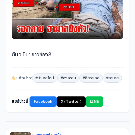
ต้นฉบับ :
ข่าวช่อง8
แท็กข่าว:
#ปาเลสไตน์
#สงคราม
#อิสราเอล
#ฮามาส
แชร์ข่าวนี้:
Facebook
X (Twitter)
LINE
← บทความก่อนหน้า