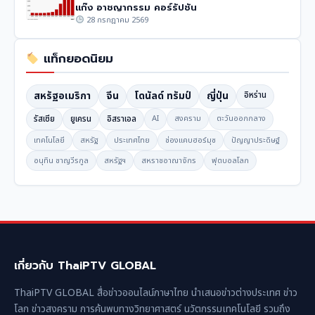
แก๊ง อาชญากรรม คอร์รัปชัน
28 กรกฎาคม 2569
แท็กยอดนิยม
สหรัฐอเมริกา
จีน
โดนัลด์ ทรัมป์
ญี่ปุ่น
อิหร่าน
รัสเซีย
ยูเครน
อิสราเอล
AI
สงคราม
ตะวันออกกลาง
เทคโนโลยี
สหรัฐ
ประเทศไทย
ช่องแคบฮอร์มุซ
ปัญญาประดิษฐ์
อนุทิน ชาญวีรกูล
สหรัฐฯ
สหราชอาณาจักร
ฟุตบอลโลก
เกี่ยวกับ ThaiPTV GLOBAL
ThaiPTV GLOBAL สื่อข่าวออนไลน์ภาษาไทย นำเสนอข่าวต่างประเทศ ข่าว
โลก ข่าวสงคราม การค้นพบทางวิทยาศาสตร์ นวัตกรรมเทคโนโลยี รวมถึง