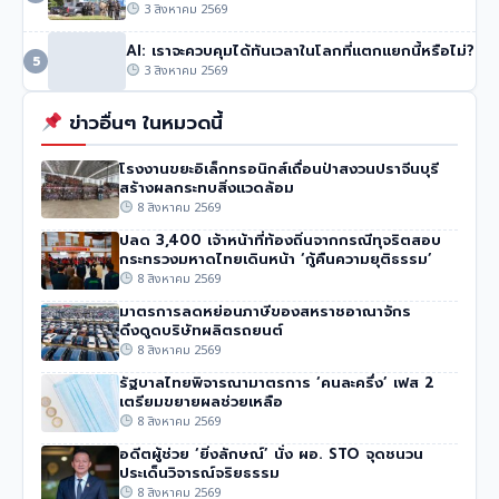
3 สิงหาคม 2569
AI: เราจะควบคุมได้ทันเวลาในโลกที่แตกแยกนี้หรือไม่?
5
3 สิงหาคม 2569
ข่าวอื่นๆ ในหมวดนี้
โรงงานขยะอิเล็กทรอนิกส์เถื่อนป่าสงวนปราจีนบุรี
สร้างผลกระทบสิ่งแวดล้อม
8 สิงหาคม 2569
ปลด 3,400 เจ้าหน้าที่ท้องถิ่นจากกรณีทุจริตสอบ
กระทรวงมหาดไทยเดินหน้า ‘กู้คืนความยุติธรรม’
8 สิงหาคม 2569
มาตรการลดหย่อนภาษีของสหราชอาณาจักร
ดึงดูดบริษัทผลิตรถยนต์
8 สิงหาคม 2569
รัฐบาลไทยพิจารณามาตรการ ‘คนละครึ่ง’ เฟส 2
เตรียมขยายผลช่วยเหลือ
8 สิงหาคม 2569
อดีตผู้ช่วย ‘ยิ่งลักษณ์’ นั่ง ผอ. STO จุดชนวน
ประเด็นวิจารณ์จริยธรรม
8 สิงหาคม 2569