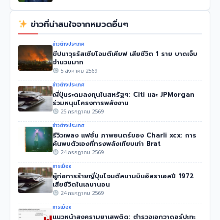
ข่าวที่น่าสนใจจากหมวดอื่นๆ
ข่าวต่างประเทศ
ขีปนาวุธรัสเซียโจมตีเคียฟ เสียชีวิต 1 ราย บาดเจ็บ
จำนวนมาก
5 สิงหาคม 2569
ข่าวต่างประเทศ
ญี่ปุ่นระดมลงทุนในสหรัฐฯ: Citi และ JPMorgan
ร่วมหนุนโครงการพลังงาน
25 กรกฎาคม 2569
ข่าวต่างประเทศ
รีวิวเพลง แฟชั่น ภาพยนตร์ของ Charli xcx: การ
ค้นพบตัวเองที่ทรงพลังเทียบเท่า Brat
24 กรกฎาคม 2569
การเมือง
ผู้ก่อการร้ายญี่ปุ่นโจมตีสนามบินอิสราเอลปี 1972
เสียชีวิตในเลบานอน
24 กรกฎาคม 2569
การเมือง
แนวหน้าสงครามยาเสพติด: ตำรวจเอกวาดอร์ปะทะ