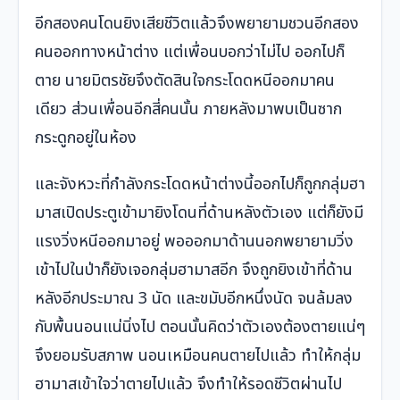
อีกสองคนโดนยิงเสียชีวิตแล้วจึงพยายามชวนอีกสอง
คนออกทางหน้าต่าง แต่เพื่อนบอกว่าไม่ไป ออกไปก็
ตาย นายมิตรชัยจึงตัดสินใจกระโดดหนีออกมาคน
เดียว ส่วนเพื่อนอีกสี่คนนั้น ภายหลังมาพบเป็นซาก
กระดูกอยู่ในห้อง
และจังหวะที่กำลังกระโดดหน้าต่างนี้ออกไปก็ถูกกลุ่มฮา
มาสเปิดประตูเข้ามายิงโดนที่ด้านหลังตัวเอง แต่ก็ยังมี
แรงวิ่งหนีออกมาอยู่ พอออกมาด้านนอกพยายามวิ่ง
เข้าไปในป่าก็ยังเจอกลุ่มฮามาสอีก จึงถูกยิงเข้าที่ด้าน
หลังอีกประมาณ 3 นัด และขมับอีกหนึ่งนัด จนล้มลง
กับพื้นนอนแน่นิ่งไป ตอนนั้นคิดว่าตัวเองต้องตายแน่ๆ
จึงยอมรับสภาพ นอนเหมือนคนตายไปแล้ว ทำให้กลุ่ม
ฮามาสเข้าใจว่าตายไปแล้ว จึงทำให้รอดชีวิตผ่านไป