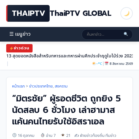
THAIPTV
ThaiPTV GLOBAL
☰ เมนูข่าว
ข่าวด่วน
13 สุดยอดหนังสือสำหรับทหารและทหารผ่านศึกประจำฤดูใบไม้ร่วง 2023
|
|
--°C
8 สิงหาคม 2569
หน้าแรก
>
ข่าวประเทศไทย
,
สงคราม
“มิตรชัย” ผู้รอดชีวิต ถูกยิง 5
นัดสลบ 6 ชั่วโมง เล่าฮามาส
แค้นคนไทยรับใช้อิสราเอล
16 ตุลาคม
อ่าน 7
21
✍️ ฝ่ายข่าวท้องถิ่น ทีมข่าว