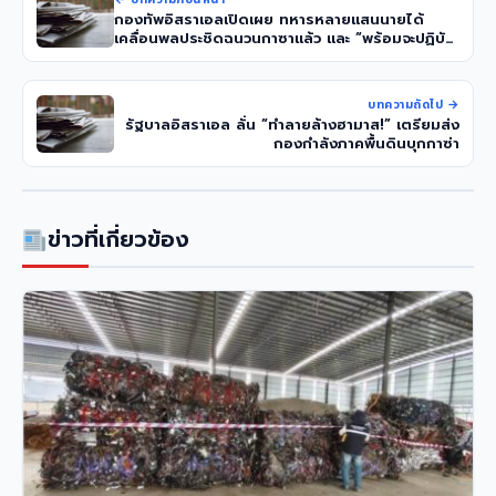
กองทัพอิสราเอลเปิดเผย ทหารหลายแสนนายได้
เคลื่อนพลประชิดฉนวนกาซาแล้ว และ “พร้อมจะปฏิบัติ
ตามภารกิจที่ได้รับมอบหมาย”
บทความถัดไป →
รัฐบาลอิสราเอล ลั่น “ทำลายล้างฮามาส!” เตรียมส่ง
กองกำลังภาคพื้นดินบุกกาซ่า
ข่าวที่เกี่ยวข้อง