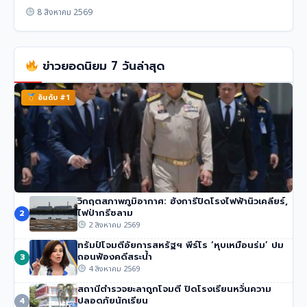
8 สิงหาคม 2569
ข่าวยอดนิยม 7 วันล่าสุด
อันดับ #1
วิกฤตสภาพภูมิอากาศ: ฮังการีปิดโรงไฟฟ้านิวเคลียร์,
นายกฯ อนุทิน ของไทย จวกรายงาน UN ชายแดน ‘ไม่รวม
ไฟป่ากรีซลาม
2
ความเสียหายของไทย’
2 สิงหาคม 2569
42 วิว
•
4 สิงหาคม 2569
ทรัมป์โจมตีอัยการสหรัฐฯ พีร์โร ‘หุบเหมือนร่ม’ ปม
ถอนฟ้องคดีสระน้ำ
3
4 สิงหาคม 2569
สถานีตำรวจยะลาถูกโจมตี ปิดโรงเรียนหวั่นความ
ปลอดภัยนักเรียน
4