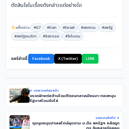
ตัดสินใจในเรื่องดังกล่าวแต่อย่างใด
แท็กข่าว:
#G7
#Iran
#Israel
#สงคราม
#สหรัฐ
#สหรัฐอเมริกา
#อิสราเอล
#โจไบเดน
แชร์ข่าวนี้:
Facebook
X (Twitter)
LINE
← บทความก่อนหน้า
จรวดฝ่ายต่อต้านโจมตีตอนกลางเมียนมา-กองหนุน
รัฐบาลโดนขับไล่
บทความถัดไป →
ชุมนุมหนุนปาเลสไตน์ผุดตาม ม.ดัง สหรัฐฯ หลังถูก
ตร.จับหลายร้อยคน