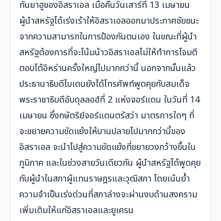
ทันยาฮูของอิสราเอล เมื่อคืนวันเสาร์ที่ 13 เมษายน
ผู้นำสหรัฐได้เร่งเร้าให้อิสราเอลออกมาประกาศชัยชนะ
จากความสามารถในการป้องกันตนเอง ในขณะที่ผู้นำ
สหรัฐต้องการที่จะโน้มน้าวอิสราเอลไม่ให้ทำการโจมตี
ตอบโต้อิหร่านครั้งใหญ่ไปมากกว่านี้ นอกจากนั้นแล้ว
ประธานาธิบดีไบเดนยังได้โทรศัพท์พูดคุยกับสมเด็จ
พระราชาธิบดีอับดุลลอฮ์ที่ 2 แห่งจอร์แดน ในวันที่ 14
เมษายน ซึ่งกษัตริย์จอร์แดนตรัสว่า มาตรการใดๆ ที่
จะขยายความขัดแย้งให้บานปลายไปมากกว่านี้ของ
อิสราเอล จะนำไปสู่ความขัดแย้งที่ขยายวงกว้างขึ้นใน
ภูมิภาค และในช่วงสายวันเดียวกัน ผู้นำสหรัฐได้พูดคุย
กับผู้นำในสภาผู้แทนราษฎรและวุฒิสภา โดยเน้นย้ำ
ความจำเป็นเร่งด่วนที่สภาล่างจะผ่านงบด้านสงคราม
เพิ่มเติมให้แก่อิสราเอลและยูเครน