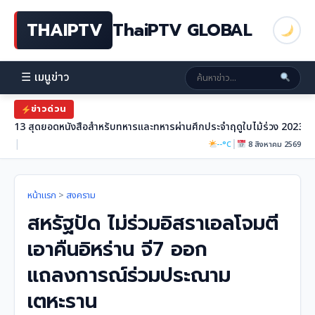
THAIPTV
ThaiPTV GLOBAL
☰ เมนูข่าว
ข่าวด่วน
13 สุดยอดหนังสือสำหรับทหารและทหารผ่านศึกประจำฤดูใบไม้ร่วง 2023
|
|
--°C
8 สิงหาคม 2569
หน้าแรก
>
สงคราม
สหรัฐปัด ไม่ร่วมอิสราเอลโจมตี
เอาคืนอิหร่าน จี7 ออก
แถลงการณ์ร่วมประณาม
เตหะราน