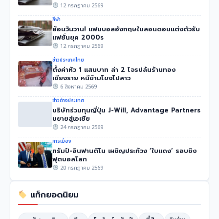
12 กรกฎาคม 2569
กีฬา
ย้อนวันวาน! แฟนบอลอังกฤษในลอนดอนแต่งตัวรับ
แฟชั่นยุค 2000s
12 กรกฎาคม 2569
ข่าวประเทศไทย
ตั้งค่าหัว 1 แสนบาท ล่า 2 โจรปล้นร้านทอง
เชียงราย หนีข้ามโขงไปลาว
6 สิงหาคม 2569
ข่าวต่างประเทศ
บริษัทร่วมทุนญี่ปุ่น J-Will, Advantage Partners
ขยายสู่เอเชีย
24 กรกฎาคม 2569
การเมือง
ทรัมป์-อินฟานติโน เผชิญประท้วง ‘ใบแดง’ รอบชิง
ฟุตบอลโลก
20 กรกฎาคม 2569
แท็กยอดนิยม