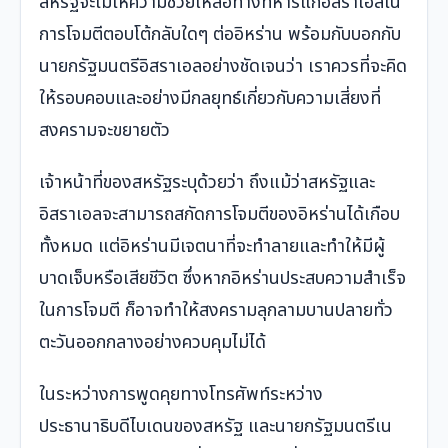
สหรัฐจะไม่ให้ความช่วยเหลือทางทหารแก่อิสราเอลใน
การโจมตีตอบโต้กลับใดๆ ต่ออิหร่าน พร้อมกับบอกกับ
นายกรัฐมนตรีอิสราเอลอย่างชัดเจนว่า เราควรที่จะคิด
ให้รอบคอบและอย่างมีกลยุทธ์เกี่ยวกับความเสี่ยงที่
สงครามจะขยายตัว
เจ้าหน้าที่ของสหรัฐระบุด้วยว่า ถึงแม้ว่าสหรัฐและ
อิสราเอลจะสามารถสกัดการโจมตีของอิหร่านได้เกือบ
ทั้งหมด แต่อิหร่านมีเจตนาที่จะทำลายและทำให้มีผู้
บาดเจ็บหรือเสียชีวิต ซึ่งหากอิหร่านประสบความสำเร็จ
ในการโจมตี ก็อาจทำให้สงครามลุกลามบานปลายทั่ว
ตะวันออกกลางอย่างควบคุมไม่ได้
ในระหว่างการพูดคุยทางโทรศัพท์ระหว่าง
ประธานาธิบดีไบเดนของสหรัฐ และนายกรัฐมนตรีเน