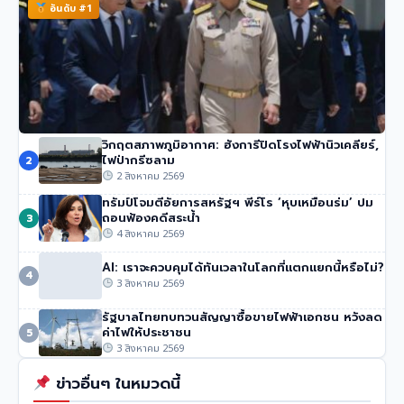
อันดับ #1
วิกฤตสภาพภูมิอากาศ: ฮังการีปิดโรงไฟฟ้านิวเคลียร์,
นายกฯ อนุทิน ของไทย จวกรายงาน UN ชายแดน ‘ไม่รวม
ไฟป่ากรีซลาม
2
ความเสียหายของไทย’
2 สิงหาคม 2569
43 วิว
•
4 สิงหาคม 2569
ทรัมป์โจมตีอัยการสหรัฐฯ พีร์โร ‘หุบเหมือนร่ม’ ปม
ถอนฟ้องคดีสระน้ำ
3
4 สิงหาคม 2569
AI: เราจะควบคุมได้ทันเวลาในโลกที่แตกแยกนี้หรือไม่?
4
3 สิงหาคม 2569
รัฐบาลไทยทบทวนสัญญาซื้อขายไฟฟ้าเอกชน หวังลด
ค่าไฟให้ประชาชน
5
3 สิงหาคม 2569
ข่าวอื่นๆ ในหมวดนี้