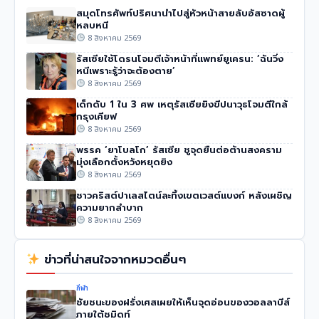
สมุดโทรศัพท์ปริศนานำไปสู่หัวหน้าสายลับอัสซาดผู้
หลบหนี
8 สิงหาคม 2569
รัสเซียใช้โดรนโจมตีเจ้าหน้าที่แพทย์ยูเครน: ‘ฉันวิ่ง
หนีเพราะรู้ว่าจะต้องตาย’
8 สิงหาคม 2569
เด็กดับ 1 ใน 3 ศพ เหตุรัสเซียยิงขีปนาวุธโจมตีใกล้
กรุงเคียฟ
8 สิงหาคม 2569
พรรค ‘ยาโบลโก’ รัสเซีย ชูจุดยืนต่อต้านสงคราม
มุ่งเลือกตั้งหวังหยุดยิง
8 สิงหาคม 2569
ชาวคริสต์ปาเลสไตน์ละทิ้งเขตเวสต์แบงก์ หลังเผชิญ
ความยากลำบาก
8 สิงหาคม 2569
ข่าวที่น่าสนใจจากหมวดอื่นๆ
กีฬา
ชัยชนะของฝรั่งเศสเผยให้เห็นจุดอ่อนของวอลลาบีส์
ภายใต้ชมิดท์