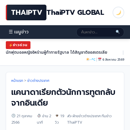
THAIPTV
ThaiPTV GLOBAL
☰ เมนูข่าว
ข่าวด่วน
นักฟุตบอลหญิงอิหร่านผู้ท้าทายรัฐบาล ได้สัญชาติออสเตรเลีย
|
|
--°C
6 สิงหาคม 2569
หน้าแรก
>
ข่าวต่างประเทศ
เเคนาดาเรียกตัวนักการทูตกลับ
จากอินเดีย
21 ตุลาคม
อ่าน 2
19
✍️ ฝ่ายข่าวต่างประเทศ ทีมข่าว
2566
นาที
วิว
ThaiPTV