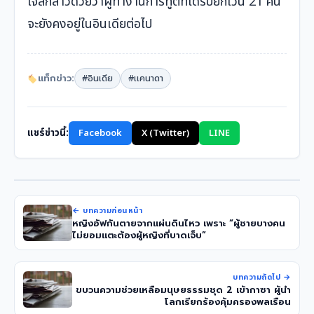
โจลีกล่าวด้วยว่าผู้ทำงานการทูตที่ได้รับยกเว้น 21 คน
จะยังคงอยู่ในอินเดียต่อไป
แท็กข่าว:
#อินเดีย
#เเคนาดา
แชร์ข่าวนี้:
Facebook
X (Twitter)
LINE
← บทความก่อนหน้า
หญิงอัฟกันตายจากแผ่นดินไหว เพราะ “ผู้ชายบางคน
ไม่ยอมแตะต้องผู้หญิงที่บาดเจ็บ”
บทความถัดไป →
ขบวนความช่วยเหลือมนุษยธรรมชุด 2 เข้ากาซา ผู้นำ
โลกเรียกร้องคุ้มครองพลเรือน