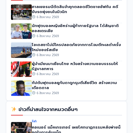
ศาลเยอรมนีตัดสินจำคุกตลอดชีวิตชายอัฟกัน คดี
ขับรถพุ่งชนในมิวนิก
6 สิงหาคม 2569
นักฟุตบอลหญิงอิหร่านผู้ท้าทายรัฐบาล ได้สัญชาติ
ออสเตรเลีย
6 สิงหาคม 2569
โอเดสซาไม่มีใครปลอดภัยจากการโจมตีทะเลดำครั้ง
ใหม่ของรัสเซีย
6 สิงหาคม 2569
ผู้นำเมียนมาเยือนไทย หวังสร้างความชอบธรรมให้
รัฐบาลทหาร
6 สิงหาคม 2569
กัปตันฟุตบอลยูกันดาถูกรุมตีเสียชีวิต สร้างความ
เดือดดาล
6 สิงหาคม 2569
ข่าวที่น่าสนใจจากหมวดอื่นๆ
กีฬา
คอเนอร์ แม็คเกรเกอร์ เผยโศกนาฏกรรมหลังพ่ายน็
อกในการคัมแบ็ก