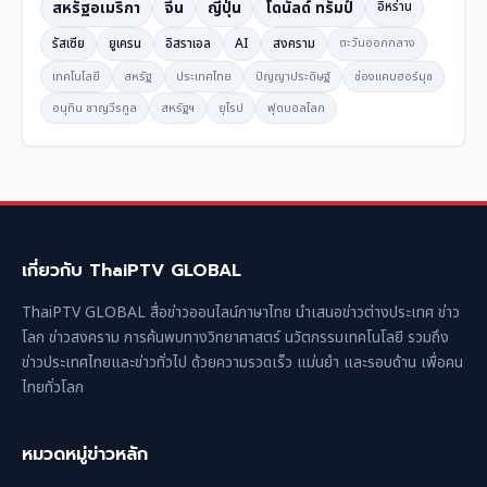
สหรัฐอเมริกา
จีน
ญี่ปุ่น
โดนัลด์ ทรัมป์
อิหร่าน
รัสเซีย
ยูเครน
อิสราเอล
AI
สงคราม
ตะวันออกกลาง
เทคโนโลยี
สหรัฐ
ประเทศไทย
ปัญญาประดิษฐ์
ช่องแคบฮอร์มุซ
อนุทิน ชาญวีรกูล
สหรัฐฯ
ยุโรป
ฟุตบอลโลก
เกี่ยวกับ ThaiPTV GLOBAL
ThaiPTV GLOBAL สื่อข่าวออนไลน์ภาษาไทย นำเสนอข่าวต่างประเทศ ข่าว
โลก ข่าวสงคราม การค้นพบทางวิทยาศาสตร์ นวัตกรรมเทคโนโลยี รวมถึง
ข่าวประเทศไทยและข่าวทั่วไป ด้วยความรวดเร็ว แม่นยำ และรอบด้าน เพื่อคน
ไทยทั่วโลก
หมวดหมู่ข่าวหลัก