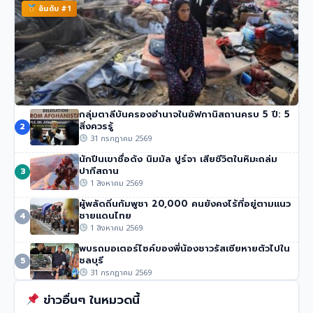
อันดับ #1
กลุ่มตาลีบันครองอำนาจในอัฟกานิสถานครบ 5 ปี: 5
ทรัมป์เผย ‘Board of Peace’ บรรลุข้อตกลงปลดอาวุธฮา
สิ่งควรรู้
2
มาส
31 กรกฎาคม 2569
285 วิว
•
31 กรกฎาคม 2569
นักปีนเขาชื่อดัง นิมมัล ปูร์จา เสียชีวิตในหิมะถล่ม
ปากีสถาน
3
1 สิงหาคม 2569
ผู้พลัดถิ่นกัมพูชา 20,000 คนยังคงไร้ที่อยู่ตามแนว
ชายแดนไทย
4
1 สิงหาคม 2569
พบรถมอเตอร์ไซค์ของพี่น้องชาวรัสเซียหายตัวไปใน
ชลบุรี
5
31 กรกฎาคม 2569
ข่าวอื่นๆ ในหมวดนี้