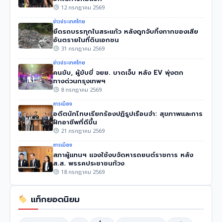
12 กรกฎาคม 2569
ข่าวประเทศไทย
ยึดรถบรรทุกในสระแก้ว หลังถูกจับทิ้งกากของเสีย
อันตรายในที่ดินเอกชน
31 กรกฎาคม 2569
ข่าวประเทศไทย
คนขับ, ผู้ขับขี่ จยย. บาดเจ็บ หลัง EV พุ่งตก
ทางด่วนกรุงเทพฯ
8 กรกฎาคม 2569
การเมือง
อดีตนักโทษเรียกร้องปฏิรูปเรือนจำ: สุขภาพและการ
ฝึกอาชีพที่ดีขึ้น
21 กรกฎาคม 2569
การเมือง
สภาผู้แทนฯ แจงใช้งบจัดหารถยนต์ราชการ หลัง
ส.ส. พรรคประชาชนท้วง
18 กรกฎาคม 2569
แท็กยอดนิยม