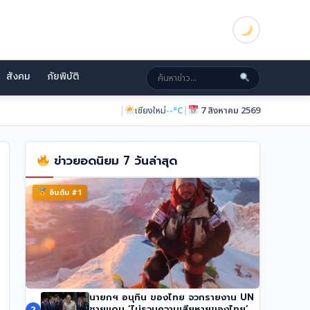
สังคม
ภัยพิบัติ
|
|
เชียงใหม่
--°C
7 สิงหาคม 2569
ข่าวยอดนิยม 7 วันล่าสุด
อันดับ #1
นายกฯ อนุทิน ของไทย จวกรายงาน UN
นักปีนเขาชื่อดัง นิมมัล ปูร์จา เสียชีวิตในหิมะถล่ม
ชายแดน ‘ไม่รวมความเสียหายของไทย’
2