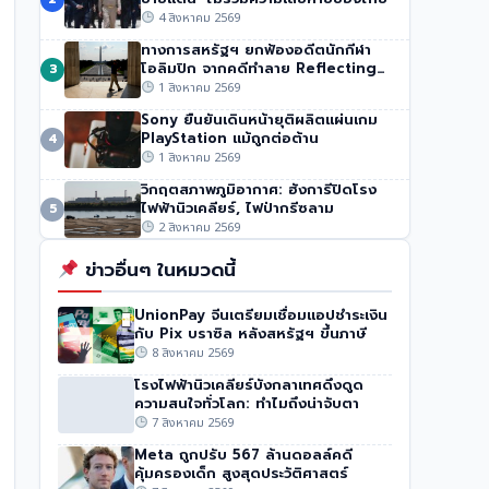
ปากีสถาน
4 สิงหาคม 2569
52 วิว
•
1 สิงหาคม 2569
ทางการสหรัฐฯ ยกฟ้องอดีตนักกีฬา
โอลิมปิก จากคดีทำลาย Reflecting
3
Pool
1 สิงหาคม 2569
Sony ยืนยันเดินหน้ายุติผลิตแผ่นเกม
PlayStation แม้ถูกต่อต้าน
4
1 สิงหาคม 2569
วิกฤตสภาพภูมิอากาศ: ฮังการีปิดโรง
ไฟฟ้านิวเคลียร์, ไฟป่ากรีซลาม
5
2 สิงหาคม 2569
ข่าวอื่นๆ ในหมวดนี้
UnionPay จีนเตรียมเชื่อมแอปชำระเงิน
กับ Pix บราซิล หลังสหรัฐฯ ขึ้นภาษี
8 สิงหาคม 2569
โรงไฟฟ้านิวเคลียร์บังกลาเทศดึงดูด
ความสนใจทั่วโลก: ทำไมถึงน่าจับตา
7 สิงหาคม 2569
Meta ถูกปรับ 567 ล้านดอลล์คดี
คุ้มครองเด็ก สูงสุดประวัติศาสตร์