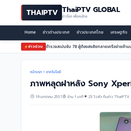
ThaiPTV GLOBAL
THAIPTV
ข่าวโลก เพื่อคนไทย
Home
ข่าวต่างประเทศ
ข่าวประเทศไทย
เศรษฐกิจ
ตำรวจสเปนจับ 78 ผู้ต้องสงสัยทลายเครือข่ายค้าม
ข่าวด่วน
หน้าแรก
>
เทคโนโลยี
ภาพหลุดฝาหลัง Sony Xperi
19 มกราคม 2557
อ่าน 1 นาที
23 วิว
✍️ ทีมข่าว ThaiPTV