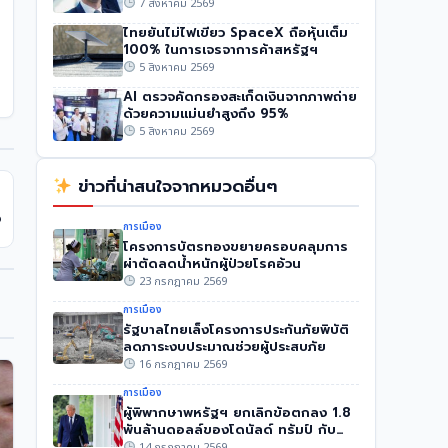
7 สิงหาคม 2569
ไทยยันไม่ไฟเขียว SpaceX ถือหุ้นเต็ม
100% ในการเจรจาการค้าสหรัฐฯ
5 สิงหาคม 2569
AI ตรวจคัดกรองสะเก็ดเงินจากภาพถ่าย
ด้วยความแม่นยำสูงถึง 95%
5 สิงหาคม 2569
ข่าวที่น่าสนใจจากหมวดอื่นๆ
→
ง
การเมือง
โครงการบัตรทองขยายครอบคลุมการ
ผ่าตัดลดน้ำหนักผู้ป่วยโรคอ้วน
23 กรกฎาคม 2569
การเมือง
รัฐบาลไทยเล็งโครงการประกันภัยพิบัติ
ลดภาระงบประมาณช่วยผู้ประสบภัย
16 กรกฎาคม 2569
การเมือง
ผู้พิพากษาพหรัฐฯ ยกเลิกข้อตกลง 1.8
พันล้านดอลล์ของโดนัลด์ ทรัมป์ กับ
IRS
14 กรกฎาคม 2569