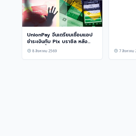
UnionPay จีนเตรียมเชื่อมแอป
ชำระเงินกับ Pix บราซิล หลัง
สหรัฐฯ ขึ้นภาษี
8 สิงหาคม 2569
7 สิงหาคม