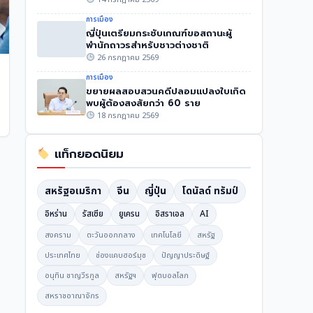
การเมือง
ญี่ปุ่นเตรียมกระชับเกณฑ์ขอสถานะผู้
พำนักถาวรสำหรับชาวต่างชาติ
26 กรกฎาคม 2569
การเมือง
ขยายผลสอบสวนคดีปลอมแปลงใบเกิด
พบผู้ต้องสงสัยกว่า 60 ราย
18 กรกฎาคม 2569
แท็กยอดนิยม
สหรัฐอเมริกา
จีน
ญี่ปุ่น
โดนัลด์ ทรัมป์
อิหร่าน
รัสเซีย
ยูเครน
อิสราเอล
AI
สงคราม
ตะวันออกกลาง
เทคโนโลยี
สหรัฐ
ประเทศไทย
ช่องแคบฮอร์มุซ
ปัญญาประดิษฐ์
อนุทิน ชาญวีรกูล
สหรัฐฯ
ฟุตบอลโลก
สหราชอาณาจักร