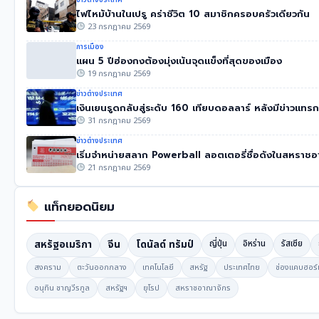
ไฟไหม้บ้านในเปรู คร่าชีวิต 10 สมาชิกครอบครัวเดียวกัน
23 กรกฎาคม 2569
การเมือง
แผน 5 ปีฮ่องกงต้องมุ่งเน้นจุดแข็งที่สุดของเมือง
19 กรกฎาคม 2569
ข่าวต่างประเทศ
เงินเยนรูดกลับสู่ระดับ 160 เทียบดอลลาร์ หลังมีข่าวแทร
31 กรกฎาคม 2569
ข่าวต่างประเทศ
เริ่มจำหน่ายสลาก Powerball ลอตเตอรี่ชื่อดังในสหราช
21 กรกฎาคม 2569
แท็กยอดนิยม
สหรัฐอเมริกา
จีน
โดนัลด์ ทรัมป์
ญี่ปุ่น
อิหร่าน
รัสเซีย
สงคราม
ตะวันออกกลาง
เทคโนโลยี
สหรัฐ
ประเทศไทย
ช่องแคบฮอร์
อนุทิน ชาญวีรกูล
สหรัฐฯ
ยุโรป
สหราชอาณาจักร