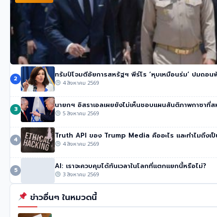
ทรัมป์โจมตีอัยการสหรัฐฯ พีร์โร ‘หุบเหมือนร่ม’ ปมถอนฟ
นายกฯ อนุทิน ของไทย จวกรายงาน UN ชายแดน ‘ไม่รวมความเส
2
4 สิงหาคม 2569
53 วิว
•
4 สิงหาคม 2569
นายกฯ อิสราเอลเผยยังไม่เห็นชอบแผนสันติภาพกาซาที่ส
3
5 สิงหาคม 2569
Truth API ของ Trump Media คืออะไร และทำไมถึงเป็
4
4 สิงหาคม 2569
AI: เราจะควบคุมได้ทันเวลาในโลกที่แตกแยกนี้หรือไม่?
5
3 สิงหาคม 2569
ข่าวอื่นๆ ในหมวดนี้