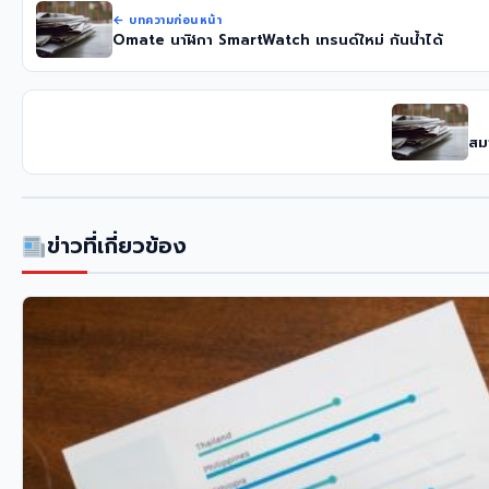
← บทความก่อนหน้า
Omate นาฬิกา SmartWatch เทรนด์ใหม่ กันน้ำได้
สม
ข่าวที่เกี่ยวข้อง