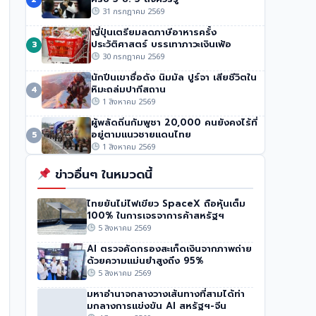
ปลดอาวุธฮามาส
31 กรกฎาคม 2569
256 วิว
•
31 กรกฎาคม 2569
ญี่ปุ่นเตรียมลดภาษีอาหารครั้ง
ประวัติศาสตร์ บรรเทาภาวะเงินเฟ้อ
3
30 กรกฎาคม 2569
นักปีนเขาชื่อดัง นิมมัล ปูร์จา เสียชีวิตใน
หิมะถล่มปากีสถาน
4
1 สิงหาคม 2569
ผู้พลัดถิ่นกัมพูชา 20,000 คนยังคงไร้ที่
อยู่ตามแนวชายแดนไทย
5
1 สิงหาคม 2569
ข่าวอื่นๆ ในหมวดนี้
ไทยยันไม่ไฟเขียว SpaceX ถือหุ้นเต็ม
100% ในการเจรจาการค้าสหรัฐฯ
5 สิงหาคม 2569
AI ตรวจคัดกรองสะเก็ดเงินจากภาพถ่าย
ด้วยความแม่นยำสูงถึง 95%
5 สิงหาคม 2569
มหาอำนาจกลางวางเส้นทางที่สามได้ท่า
มกลางการแข่งขัน AI สหรัฐฯ-จีน