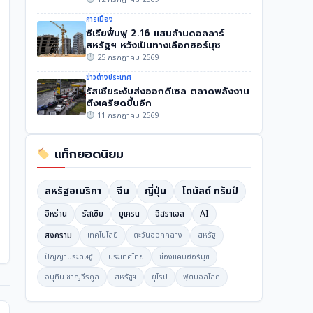
การเมือง
ซีเรียฟื้นฟู 2.16 แสนล้านดอลลาร์
สหรัฐฯ หวังเป็นทางเลือกฮอร์มุซ
25 กรกฎาคม 2569
ข่าวต่างประเทศ
รัสเซียระงับส่งออกดีเซล ตลาดพลังงาน
ตึงเครียดขึ้นอีก
11 กรกฎาคม 2569
แท็กยอดนิยม
สหรัฐอเมริกา
จีน
ญี่ปุ่น
โดนัลด์ ทรัมป์
อิหร่าน
รัสเซีย
ยูเครน
อิสราเอล
AI
สงคราม
เทคโนโลยี
ตะวันออกกลาง
สหรัฐ
ปัญญาประดิษฐ์
ประเทศไทย
ช่องแคบฮอร์มุซ
อนุทิน ชาญวีรกูล
สหรัฐฯ
ยุโรป
ฟุตบอลโลก