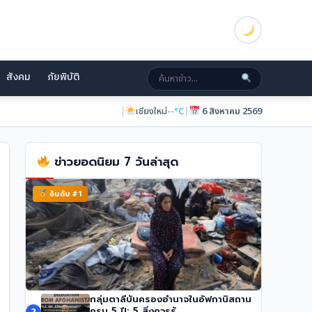
สังคม
ภัยพิบัติ
|
|
ภูเก็ต
--°C
6 สิงหาคม 2569
ข่าวยอดนิยม 7 วันล่าสุด
อันดับ #1
กลุ่มตาลีบันครองอำนาจในอัฟกานิสถาน
ทรัมป์เผย ‘Board of Peace’ บรรลุข้อตกลง
ครบ 5 ปี: 5 สิ่งควรรู้
2