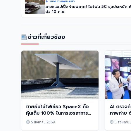
← บทความก่อนหน้า
สาวกแอปเปิ้ลห้ามพลาด! ไอโฟน 5C รุ่นประหยัด เ
ตัว 10 ก.ย.
ข่าวที่เกี่ยวข้อง
ไทยยันไม่ไฟเขียว SpaceX ถือ
AI ตรวจคั
หุ้นเต็ม 100% ในการเจรจาการค้า
ภาพถ่าย ด
สหรัฐฯ
95%
5 สิงหาคม 2569
5 สิงหาคม