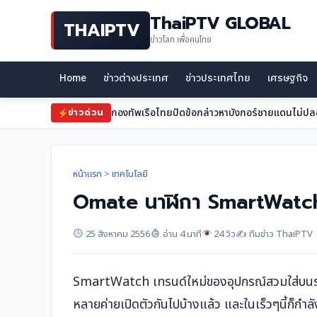
ThaiPTV GLOBAL
THAIPTV
ข่าวโลก เพื่อคนไทย
Home
ข่าวต่างประเทศ
ข่าวประเทศไทย
เศรษฐกิจ
กองทัพเรือไทยปัดข้อกล่าวหาบังกอร์ชายแดนไม่ปล
ข่าวด่วน
หน้าแรก
>
เทคโนโลยี
Omate นาฬิกา SmartWatch เ
25 สิงหาคม 2556
อ่าน 4 นาที
24 วิว
✍️ ทีมข่าว ThaiPTV
SmartWatch เทรนด์ใหม่ของอุปกรณ์สวมใส่บนร่าง
หลายค่ายเปิดตัวกันไปบ้างแล้ว และในเร็วๆนี้ก็กำ