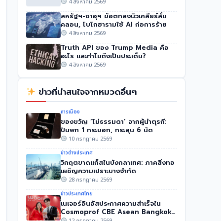
4 สิงหาคม 2569
สหรัฐฯ-ซาอุฯ ข้อตกลงนิวเคลียร์สั่น
คลอน, โบโกฮารามใช้ AI ก่อการร้าย
4 สิงหาคม 2569
Truth API ของ Trump Media คือ
อะไร และทำไมถึงเป็นประเด็น?
4 สิงหาคม 2569
ข่าวที่น่าสนใจจากหมวดอื่นๆ
การเมือง
ของขวัญ ‘ไม่ธรรมดา’ จากผู้นำตุรกี:
ปืนพก 1 กระบอก, กระสุน 6 นัด
10 กรกฎาคม 2569
ข่าวต่างประเทศ
วิกฤตขาดแก็สในบังกลาเทศ: ภาคสิ่งทอ
เผชิญความเปราะบางจำกัด
28 กรกฎาคม 2569
ข่าวประเทศไทย
เนเจอร์อินอัสประกาศความสำเร็จใน
Cosmoprof CBE Asean Bangkok
2026
12 กรกฎาคม 2569