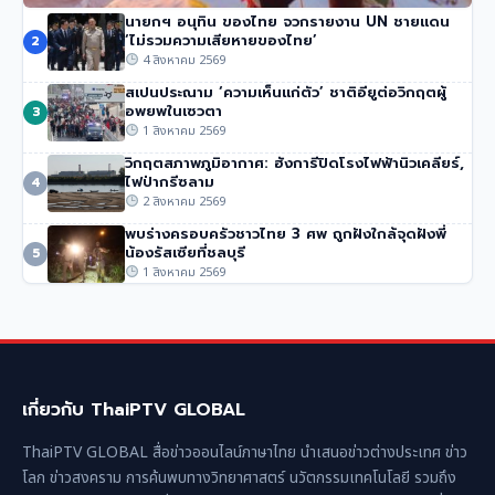
นายกฯ อนุทิน ของไทย จวกรายงาน UN ชายแดน
นักปีนเขาชื่อดัง นิมมัล ปูร์จา เสียชีวิตในหิมะถล่มปากีสถาน
‘ไม่รวมความเสียหายของไทย’
2
53 วิว
•
1 สิงหาคม 2569
4 สิงหาคม 2569
สเปนประณาม ‘ความเห็นแก่ตัว’ ชาติอียูต่อวิกฤตผู้
อพยพในเซวตา
3
1 สิงหาคม 2569
วิกฤตสภาพภูมิอากาศ: ฮังการีปิดโรงไฟฟ้านิวเคลียร์,
ไฟป่ากรีซลาม
4
2 สิงหาคม 2569
พบร่างครอบครัวชาวไทย 3 ศพ ถูกฝังใกล้จุดฝังพี่
น้องรัสเซียที่ชลบุรี
5
1 สิงหาคม 2569
เกี่ยวกับ ThaiPTV GLOBAL
ThaiPTV GLOBAL สื่อข่าวออนไลน์ภาษาไทย นำเสนอข่าวต่างประเทศ ข่าว
โลก ข่าวสงคราม การค้นพบทางวิทยาศาสตร์ นวัตกรรมเทคโนโลยี รวมถึง