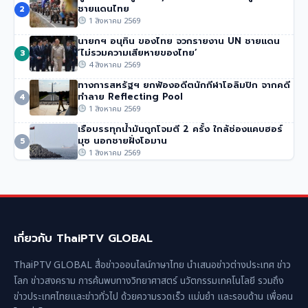
นักปีนเขาชื่อดัง นิมมัล ปูร์จา เสียชีวิตในหิมะถล่มปากีสถาน
ชายแดนไทย
2
51 วิว
•
1 สิงหาคม 2569
1 สิงหาคม 2569
นายกฯ อนุทิน ของไทย จวกรายงาน UN ชายแดน
‘ไม่รวมความเสียหายของไทย’
3
4 สิงหาคม 2569
ทางการสหรัฐฯ ยกฟ้องอดีตนักกีฬาโอลิมปิก จากคดี
ทำลาย Reflecting Pool
4
1 สิงหาคม 2569
เรือบรรทุกน้ำมันถูกโจมตี 2 ครั้ง ใกล้ช่องแคบฮอร์
มุซ นอกชายฝั่งโอมาน
5
1 สิงหาคม 2569
เกี่ยวกับ ThaiPTV GLOBAL
ThaiPTV GLOBAL สื่อข่าวออนไลน์ภาษาไทย นำเสนอข่าวต่างประเทศ ข่าว
โลก ข่าวสงคราม การค้นพบทางวิทยาศาสตร์ นวัตกรรมเทคโนโลยี รวมถึง
ข่าวประเทศไทยและข่าวทั่วไป ด้วยความรวดเร็ว แม่นยำ และรอบด้าน เพื่อคน