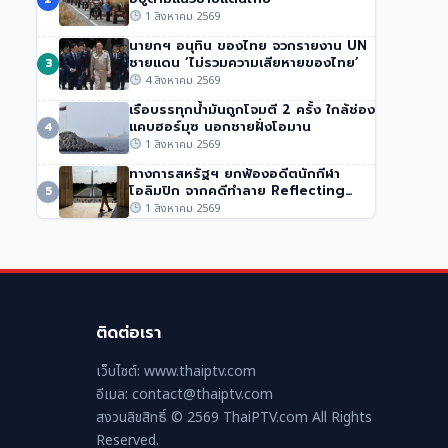
ปากีสถาน
1 สิงหาคม 2569
50 วิว
•
1 สิงหาคม 2569
นายกฯ อนุทิน ของไทย จวกรายงาน UN
ชายแดน ‘ไม่รวมความเสียหายของไทย’
3
4 สิงหาคม 2569
เรือบรรทุกน้ำมันถูกโจมตี 2 ครั้ง ใกล้ช่อง
แคบฮอร์มุซ นอกชายฝั่งโอมาน
4
1 สิงหาคม 2569
ทางการสหรัฐฯ ยกฟ้องอดีตนักกีฬา
โอลิมปิก จากคดีทำลาย Reflecting
5
Pool
1 สิงหาคม 2569
ติดต่อเรา
เว็บไซต์: www.thaiptv.com
อีเมล: contact@thaiptv.com
สงวนลิขสิทธิ์ © 2569 ThaiPTV.com All Rights
Reserved.