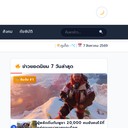
สังคม
ภัยพิบัติ
|
|
ภูเก็ต
--°C
7 สิงหาคม 2569
ข่าวยอดนิยม 7 วันล่าสุด
อันดับ #1
ผู้พลัดถิ่นกัมพูชา 20,000 คนยังคงไร้ที่
นักปีนเขาชื่อดัง นิมมัล ปูร์จา เสียชีวิตในหิมะถล่ม
อยู่ตามแนวชายแดนไทย
2