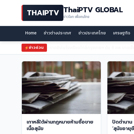
ThaiPTV GLOBAL
THAIPTV
ข่าวโลก เพื่อคนไทย
Home
ข่าวต่างประเทศ
ข่าวประเทศไทย
เศรษฐกิจ
สุภาจี ทวงถามสหรัฐฯ ขอผ่อนปรนภาษีนำเข้าเพิ่มเ
ข่าวด่วน
เกาหลีใต้ผ่านกฎหมายห้ามซื้อขาย
ปิดตำนาน ‘
เนื้อสุนัข
‘สุนัขอายุย