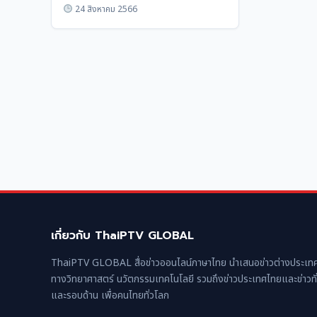
ท่ามกลางเสียงวิจารณ์จากคน
24 สิงหาคม 2566
ญี่ปุ่น และประเทศเพื่อนบ้าน
เกี่ยวกับ ThaiPTV GLOBAL
ThaiPTV GLOBAL สื่อข่าวออนไลน์ภาษาไทย นำเสนอข่าวต่างประเทศ
ทางวิทยาศาสตร์ นวัตกรรมเทคโนโลยี รวมถึงข่าวประเทศไทยและข่าวทั
และรอบด้าน เพื่อคนไทยทั่วโลก