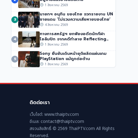
ปากีสถาน
1 สิงหาคม 2569
51 วิว
•
1 สิงหาคม 2569
นายกฯ อนุทิน ของไทย จวกรายงาน UN
ชายแดน ‘ไม่รวมความเสียหายของไทย’
3
4 สิงหาคม 2569
ทางการสหรัฐฯ ยกฟ้องอดีตนักกีฬา
โอลิมปิก จากคดีทำลาย Reflecting
4
Pool
1 สิงหาคม 2569
Sony ยืนยันเดินหน้ายุติผลิตแผ่นเกม
PlayStation แม้ถูกต่อต้าน
5
1 สิงหาคม 2569
ติดต่อเรา
เว็บไซต์: www.thaiptv.com
อีเมล: contact@thaiptv.com
สงวนลิขสิทธิ์ © 2569 ThaiPTV.com All Rights
Reserved.