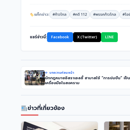
แท็กข่าว:
#ก้าวไกล
#คดี 112
#พรรคก้าวไกล
#ไอซ
แชร์ข่าวนี้:
Facebook
X (Twitter)
LINE
← บทความก่อนหน้า
นักกฎหมายอิสราเอลชี้ ฮามาสใช้ “การข่มขืน” เป็น
เครื่องมือในสงคราม
ข่าวที่เกี่ยวข้อง