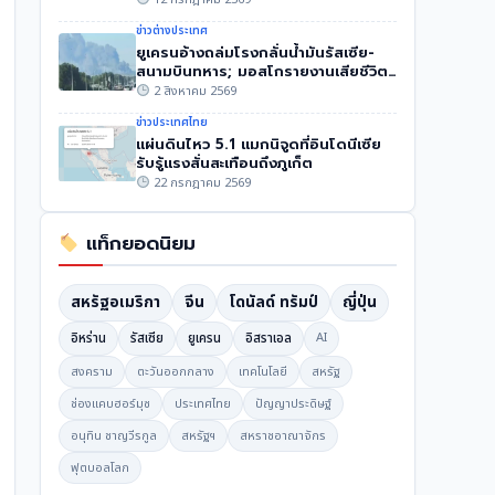
ข่าวต่างประเทศ
ยูเครนอ้างถล่มโรงกลั่นน้ำมันรัสเซีย-
สนามบินทหาร; มอสโกรายงานเสียชีวิต
8
2 สิงหาคม 2569
ข่าวประเทศไทย
แผ่นดินไหว 5.1 แมกนิจูดที่อินโดนีเซีย
รับรู้แรงสั่นสะเทือนถึงภูเก็ต
22 กรกฎาคม 2569
แท็กยอดนิยม
สหรัฐอเมริกา
จีน
โดนัลด์ ทรัมป์
ญี่ปุ่น
อิหร่าน
รัสเซีย
ยูเครน
อิสราเอล
AI
สงคราม
ตะวันออกกลาง
เทคโนโลยี
สหรัฐ
ช่องแคบฮอร์มุซ
ประเทศไทย
ปัญญาประดิษฐ์
อนุทิน ชาญวีรกูล
สหรัฐฯ
สหราชอาณาจักร
ฟุตบอลโลก