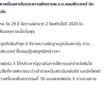
ข้อหาหมิ่นสถาบันและความผิดตามพ.ร.บ.คอมพิวเตอร์ ปม
าบัน
กล วัย 29 ปี มีความผิดจาก 2 โพสต์เมื่อปี 2020 ใน
ินของศาลเมื่อวันพุธ
ถูกตัดสินคำคุก 6 ปีจากความผิดฐานดูหมิ่นสถาบัน ตาม
เตอร์ ซึ่งเธอปฏิเสธถูกข้อกล่าวหา
ลตฟอร์ม X ได้กล่าวหารัฐบาลในการใช้การแจกจ่ายวัคซีนโค
็นสิ่งที่ศาลพิจารณาว่าเข้าจ่ายหมิ่นสถาบันกษัตริย์ และอีกโพสต์
าชาวฝรั่งเศสในศตวรรษที่ 18 บนแพลตฟอร์ม X ตามรายงาน