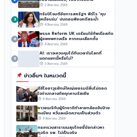
‘ไม่รวมความเสียหายของไทย’
2 สิงหาคม 2569
50 วิว
•
4 สิงหาคม 2569
ทรัมป์โจมตีอัยการสหรัฐฯ พีร์โร ‘หุบ
เหมือนร่ม’ ปมถอนฟ้องคดีสระน้ำ
3
4 สิงหาคม 2569
พรรค Reform UK เตรียมใช้ทัพเรือสกัด
ผู้อพยพทางเรือ หากชนะเลือกตั้ง
4
4 สิงหาคม 2569
AI: เราจะควบคุมได้ทันเวลาในโลกที่
แตกแยกนี้หรือไม่?
5
3 สิงหาคม 2569
ข่าวอื่นๆ ในหมวดนี้
ซีอีโออาวุธยักษ์ใหญ่เยอรมนีลั่นไม่ถอด
ใจท่ามกลางภัยคุกคามรัสเซีย
9 สิงหาคม 2569
ชาวอเมริกันผู้รักชาติทำลายกล้องจับป้าย
ทะเบียน หวั่นละเมิดความเป็นส่วนตัว
9 สิงหาคม 2569
กระทรวงสาธารณสุขไทยชี้ข้อกล่าวหา
ทุจริต รพ. ไม่เป็นจริง