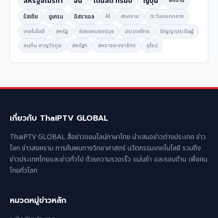
สหรัฐอเมริกา
จีน
โดนัลด์ ทรัมป์
ญี่ปุ่น
อิหร่าน
รัสเซีย
ยูเครน
อิสราเอล
AI
สงคราม
ตะวันออกกลาง
เทคโนโลยี
สหรัฐ
ช่องแคบฮอร์มุซ
ประเทศไทย
ปัญญาประดิษฐ์
อนุทิน ชาญวีรกูล
สหรัฐฯ
สหราชอาณาจักร
ยุโรป
เกี่ยวกับ ThaiPTV GLOBAL
ThaiPTV GLOBAL สื่อข่าวออนไลน์ภาษาไทย นำเสนอข่าวต่างประเทศ ข่าว
โลก ข่าวสงคราม การค้นพบทางวิทยาศาสตร์ นวัตกรรมเทคโนโลยี รวมถึง
ข่าวประเทศไทยและข่าวทั่วไป ด้วยความรวดเร็ว แม่นยำ และรอบด้าน เพื่อคน
ไทยทั่วโลก
หมวดหมู่ข่าวหลัก