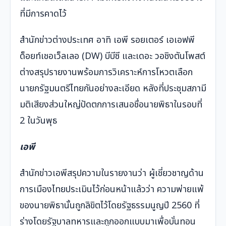
ที่มีการคาดไว้
สำนักข่าวต่างประเทศ อาทิ เอพี รอยเตอร์ เอเอฟพี
ด็อยท์เชอเว็ลเลอ (DW) บีบีซี และเดอะ วอชิงตันโพสต์
ต่างสรุปรายงานพร้อมการวิเคราะห์การโหวตเลือก
นายกรัฐมนตรีไทยกันอย่างละเอียด หลังที่ประชุมสภามี
มติเสียงส่วนใหญ่ปัดตกการเสนอชื่อนายพิธาในรอบที่
2 ในวันพุธ
เอพี
สำนักข่าวเอพีสรุปความในรายงานว่า ผู้เชี่ยวชาญด้าน
การเมืองไทยประเมินไว้ก่อนหน้าแล้วว่า ความพ่ายแพ้
ของนายพิธานั้นถูกลิขิตไว้โดยรัฐธรรมนูญปี 2560 ที่
ร่างโดยรัฐบาลทหารและถูกออกแบบมาเพื่อบั่นทอน