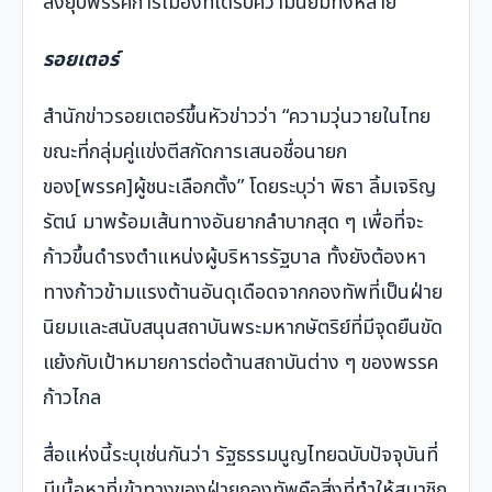
สั่งยุบพรรคการเมืองที่ได้รับความนิยมทั้งหลาย”
รอยเตอร์
สำนักข่าวรอยเตอร์ขึ้นหัวข่าวว่า “ความวุ่นวายในไทย
ขณะที่กลุ่มคู่แข่งตีสกัดการเสนอชื่อนายก
ของ[พรรค]ผู้ชนะเลือกตั้ง” โดยระบุว่า พิธา ลิ้มเจริญ
รัตน์ มาพร้อมเส้นทางอันยากลำบากสุด ๆ เพื่อที่จะ
ก้าวขึ้นดำรงตำแหน่งผู้บริหารรัฐบาล ทั้งยังต้องหา
ทางก้าวข้ามแรงต้านอันดุเดือดจากกองทัพที่เป็นฝ่าย
นิยมและสนับสนุนสถาบันพระมหากษัตริย์ที่มีจุดยืนขัด
แย้งกับเป้าหมายการต่อต้านสถาบันต่าง ๆ ของพรรค
ก้าวไกล
สื่อแห่งนี้ระบุเช่นกันว่า รัฐธรรมนูญไทยฉบับปัจจุบันที่
มีเนื้อหาที่เข้าทางของฝ่ายกองทัพคือสิ่งที่ทำให้สมาชิก