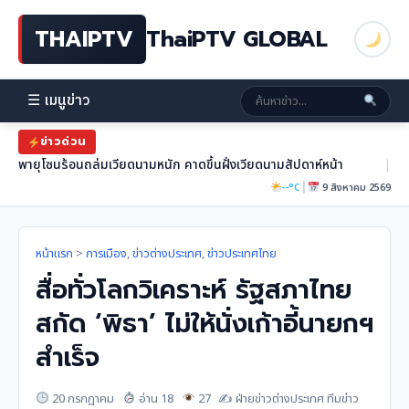
THAIPTV
ThaiPTV GLOBAL
☰ เมนูข่าว
ข่าวด่วน
พายุโซนร้อนถล่มเวียดนามหนัก คาดขึ้นฝั่งเวียดนามสัปดาห์หน้า
|
|
--°C
9 สิงหาคม 2569
หน้าแรก
>
การเมือง
,
ข่าวต่างประเทศ
,
ข่าวประเทศไทย
สื่อทั่วโลกวิเคราะห์ รัฐสภาไทย
สกัด ‘พิธา’ ไม่ให้นั่งเก้าอี้นายกฯ
สำเร็จ
20 กรกฎาคม
อ่าน 18
27
✍️ ฝ่ายข่าวต่างประเทศ ทีมข่าว