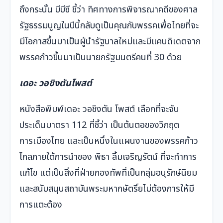
ถึงกระนั้น บีบีซี ชี้ว่า ทิศทางการพิจารณาคดีของศาล
รัฐธรรมนูญในปีนี้กลับดูเป็นคุณกับพรรคเพื่อไทยที่จะ
มีโอกาสขึ้นมาเป็นผู้นำรัฐบาลใหม่และมีแคนดิเดตจาก
พรรคก้าวขึ้นมาเป็นนายกรัฐมนตรีคนที่ 30 ด้วย
เดอะ วอชิงตันโพสต์
หนังสือพิมพ์เดอะ วอชิงตัน โพสต์ เลือกที่จะจับ
ประเด็นมาตรา 112 ที่ชี้ว่า เป็นต้นตอของวิกฤต
การเมืองไทย และเป็นหนึ่งในแผนงานของพรรคก้าว
ไกลภายใต้การนำของ พิธา ลิ้มเจริญรัตน์ ที่จะทำการ
แก้ไข แต่เป็นสิ่งที่ฝ่ายกองทัพที่เป็นกลุ่มอนุรักษ์นิยม
และสนับสนุนสถาบันพระมหากษัตริ์ยไม่ต้องการให้มี
การแตะต้อง