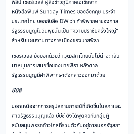
ฟิลิป เชอร์เวลล์ ผู้สื่อข่าวภูมิภาคเอเชียจาก
หนังสือพิมพ์ Sunday Times ของอังกฤษ ประจำ
ประเทศไทย บอกกับสื่อ DW ว่า คำพิพากษาของศาล
รัฐธรรมนูญในวันพุธนั้นเป็น “ความปราชัยครั้งใหญ่”
สำหรับแผนงานทางการเมืองของนายพิธา
เชอร์เวลล์ ยังบอกด้วยว่า วุฒิสภาไทยนั้นไม่น่าจะกลับ
มาหนุนการเสนอชื่อของนายพิธา หลังศาล
รัฐธรรมนูญมีคำพิพากษาดังกล่าวออกมาด้วย
บีบีซี
นอกเหนือจากการสรุปสถานการณ์ที่เกิดขึ้นในสภาและ
ศาลรัฐธรรมนูญแล้ว บีบีซี ยังได้พูดคุยกับกลุ่มผู้
สนับสนุนพรรคก้าวไกลที่รวมตัวกันอยู่ภายนอกรัฐสภา