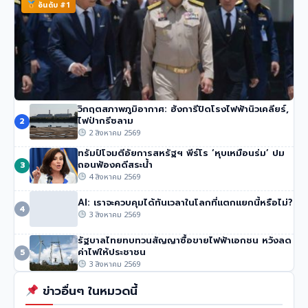
อันดับ #1
วิกฤตสภาพภูมิอากาศ: ฮังการีปิดโรงไฟฟ้านิวเคลียร์,
นายกฯ อนุทิน ของไทย จวกรายงาน UN ชายแดน ‘ไม่รวม
ไฟป่ากรีซลาม
2
ความเสียหายของไทย’
2 สิงหาคม 2569
51 วิว
•
4 สิงหาคม 2569
ทรัมป์โจมตีอัยการสหรัฐฯ พีร์โร ‘หุบเหมือนร่ม’ ปม
ถอนฟ้องคดีสระน้ำ
3
4 สิงหาคม 2569
AI: เราจะควบคุมได้ทันเวลาในโลกที่แตกแยกนี้หรือไม่?
4
3 สิงหาคม 2569
รัฐบาลไทยทบทวนสัญญาซื้อขายไฟฟ้าเอกชน หวังลด
ค่าไฟให้ประชาชน
5
3 สิงหาคม 2569
ข่าวอื่นๆ ในหมวดนี้