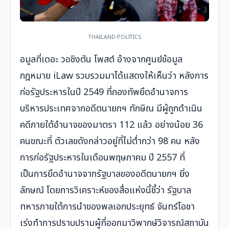
THAILAND-POLITICS
อมูลที่เดอะ วอชิงตัน โพสต์ อ้างจากศูนย์ข้อมูล
กฎหมาย iLaw รวบรวมมาได้แสดงให้เห็นว่า หลังการ
ก่อรัฐประหารในปี 2549 ที่กองทัพยึดอำนาจการ
บริหารประเทศจากอดีตนายกฯ ทักษิณ มีผู้ถูกดำเนิน
คดีภายใต้อำนาจของมาตรา 112 แล้ว อย่างน้อย 36
คนขณะที่ ตัวเลขดังกล่าวอยู่ที่ไม่ต่ำกว่า 98 คน หลัง
การก่อรัฐประหารในเดือนพฤษภาคม ปี 2557 ที่
เป็นการยึดอำนาจจากรัฐบาลของอดีตนายกฯ ยิ่ง
ลักษณ์ โดยการวิเคราะห์ของสื่อแห่งนี้ชี้ว่า รัฐบาล
ทหารภายใต้การนำของพลเอกประยุทธ์ จันทร์โอชา
เร่งทำการปราบปรามผู้ที่ออกมาวิพากษ์วิจารณ์สถาบัน