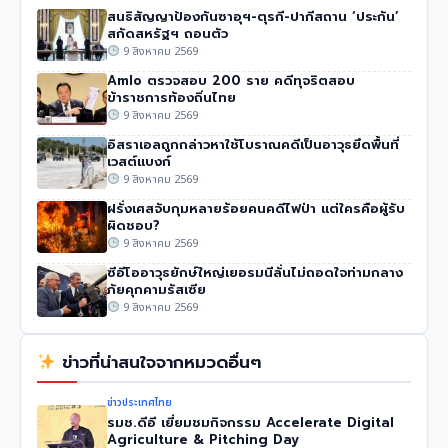
สนธิสัญญาป้องกันซาอุฯ-ตุรกี-ปากีสถาน ‘ประกัน’
สกัดสหรัฐฯ ถอนตัว
9 สิงหาคม 2569
Amlo ตรวจสอบ 200 ราย คดีทุจริตสอบ
ข้าราชการท้องถิ่นไทย
9 สิงหาคม 2569
อิสราเอลถูกกล่าวหาใช้โบราณคดีเป็นอาวุธยึดพื้นที่
เวสต์แบงก์
9 สิงหาคม 2569
ฝรั่งเศสจับกุมหลายร้อยคนคดีไฟป่า แต่ใครคือผู้รับ
ผิดชอบ?
9 สิงหาคม 2569
ซีอีโออาวุธยักษ์ใหญ่เยอรมนีลั่นไม่ถอดใจท่ามกลาง
ภัยคุกคามรัสเซีย
9 สิงหาคม 2569
ข่าวที่น่าสนใจจากหมวดอื่นๆ
ข่าวประเทศไทย
รมช.ดีอี เยี่ยมชมกิจกรรม Accelerate Digital
Agriculture & Pitching Day