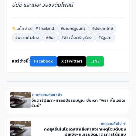
บีบีซี และเดอะ วอชิงตันโพสต์
แท็กข่าว:
#Thailand
#นายกรัฐมนตรี
#ประเทศไทย
#พรรคก้าวไกล
#พิธา
#พิธา ลิ้มเจริญรัตน์
#รัฐสภา
แชร์ข่าวนี้:
Facebook
X (Twitter)
LINE
← บทความก่อนหน้า
จับตารัฐสภา-ศาลรัฐธรรมนูญ ชี้ชะตา “พิธา ลิ้มเจริญ
รัตน์”
บทความถัดไป →
กงสุลจีนในโอเดสซาเสียหายจากเหตุโจมตีของ
รัสเซีย-ยูเครนงัดมาตรการโต้กลับ