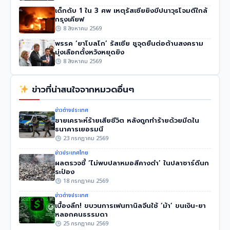
เด็กดับ 1 ใน 3 ศพ เหตุรัสเซียยิงขีปนาวุธโจมตีใกล้
กรุงเคียฟ
8 สิงหาคม 2569
พรรค ‘ยาโบลโก’ รัสเซีย ชูจุดยืนต่อต้านสงคราม
มุ่งเลือกตั้งหวังหยุดยิง
8 สิงหาคม 2569
ข่าวที่น่าสนใจจากหมวดอื่นๆ
ข่าวต่างประเทศ
ชายเคราะห์ร้ายเสียชีวิต หลังถูกทำร้ายด้วยมีดใน
ธนาคารเยอรมนี
23 กรกฎาคม 2569
ข่าวประเทศไทย
ผลตรวจชี้ ‘ไม่พบปลาหมอสีคางดำ’ ในปลาซาร์ดีนก
ระป๋อง
18 กรกฎาคม 2569
ข่าวต่างประเทศ
เบื้องลึก! ขบวนการเฟนทานิลจีนใช้ ‘ม้า’ ขนเงิน-ยา
หลอกคนธรรมดา
25 กรกฎาคม 2569