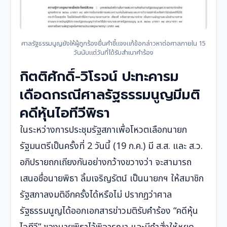
ศาลรัฐธรรมนูญยังให้ผู้ถูกร้องยื่นคำชี้แจงแก้ข้อกล่าวหาต่อศาลภายใน 15
วันนับแต่วันที่ได้รับสำเนาคำร้อง
กิตติศักดิ์-วิโรจน์ ปะทะคารม
เดือดกรณีศาลรัฐธรรมนูญมีมติ
คดีหุ้นไอทีวีพิธา
ในระหว่างการประชุมรัฐสภาเพื่อโหวตเลือกนายก
รัฐมนตรีเป็นครั้งที่ 2 วันนี้ (19 ก.ค.) มี ส.ส. และ ส.ว.
อภิปรายถกเถียงกันอย่างกว้างขวางว่า จะสามารถ
เสนอชื่อนายพิธา ลิ้มเจริญรัตน์ เป็นนายกฯ ให้สมาชิก
รัฐสภาลงมติอีกครั้งได้หรือไม่ ปรากฏว่าศาล
รัฐธรรมนูญได้ออกเอกสารข่าวมติรับคำร้อง “คดีหุ้น