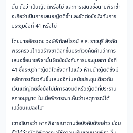
นั้น ถือว่าเป็นญัตติหรือไม่ และการเสนอชื่อนายพิธาซ้ำ
จะถือว่าเป็นการเสนอญัตติซ้ำและขัดต่อข้อบังคับการ
ประชุมข้อที่ 41 หรือไม่
โดยนายอัครเดช วงษ์พิทักษ์โรจน์ ส.ส. ราชบุรี สังกัด
พรรครวมไทยสร้างชาติลุกขึ้นประท้วงคัดค้านว่าการ
เสนอชื่อนายพิธานั้นผิดข้อบังคับการประชุมสภา ข้อที่
41 ซึ่งระบุว่า “ญัตติใดซึ่งตกไปแล้ว ห้ามนำญัตติซึ่งมี
หลักการเดียวกันขึ้นเสนออีกในสมัยประชุมเดียวกัน
เว้นแต่ญัตติซึ่งยังไม่มีการลงมติหรือญัตติที่ประธาน
สภาอนุญาต ในเมื่อพิจารณาเห็นว่าเหตุการณ์ได้
เปลี่ยนแปลงไป”
เขาอธิบายว่า หากพิจารณาตามข้อบังคับดังกล่าว ย่อม
ถือได้ว่าญัตติพิจารณาให้ความเห็นชอบนายพิธา ลิ้ม