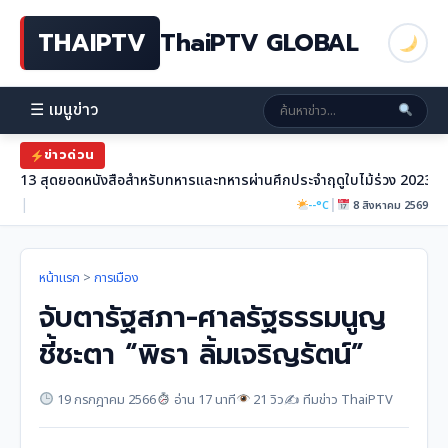
THAIPTV
ThaiPTV GLOBAL
☰ เมนูข่าว
ข่าวด่วน
13 สุดยอดหนังสือสำหรับทหารและทหารผ่านศึกประจำฤดูใบไม้ร่วง 2023
|
|
--°C
8 สิงหาคม 2569
หน้าแรก
>
การเมือง
จับตารัฐสภา-ศาลรัฐธรรมนูญ
ชี้ชะตา “พิธา ลิ้มเจริญรัตน์”
19 กรกฎาคม 2566
อ่าน 17 นาที
21 วิว
✍️ ทีมข่าว ThaiPTV