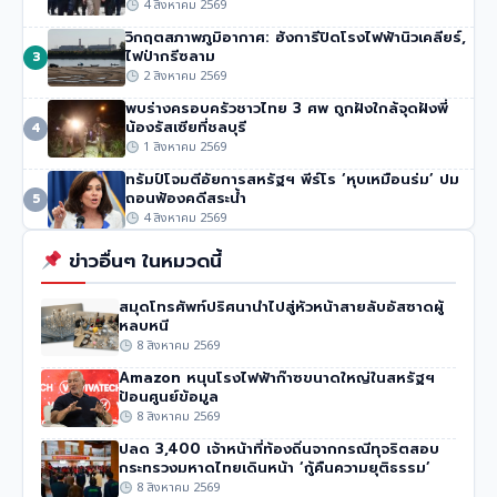
54 วิว
•
1 สิงหาคม 2569
4 สิงหาคม 2569
วิกฤตสภาพภูมิอากาศ: ฮังการีปิดโรงไฟฟ้านิวเคลียร์,
ไฟป่ากรีซลาม
3
2 สิงหาคม 2569
พบร่างครอบครัวชาวไทย 3 ศพ ถูกฝังใกล้จุดฝังพี่
น้องรัสเซียที่ชลบุรี
4
1 สิงหาคม 2569
ทรัมป์โจมตีอัยการสหรัฐฯ พีร์โร ‘หุบเหมือนร่ม’ ปม
ถอนฟ้องคดีสระน้ำ
5
4 สิงหาคม 2569
ข่าวอื่นๆ ในหมวดนี้
สมุดโทรศัพท์ปริศนานำไปสู่หัวหน้าสายลับอัสซาดผู้
หลบหนี
8 สิงหาคม 2569
Amazon หนุนโรงไฟฟ้าก๊าซขนาดใหญ่ในสหรัฐฯ
ป้อนศูนย์ข้อมูล
8 สิงหาคม 2569
ปลด 3,400 เจ้าหน้าที่ท้องถิ่นจากกรณีทุจริตสอบ
กระทรวงมหาดไทยเดินหน้า ‘กู้คืนความยุติธรรม’
8 สิงหาคม 2569