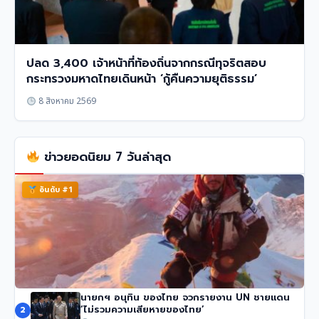
ปลด 3,400 เจ้าหน้าที่ท้องถิ่นจากกรณีทุจริตสอบ
กระทรวงมหาดไทยเดินหน้า ‘กู้คืนความยุติธรรม’
8 สิงหาคม 2569
ข่าวยอดนิยม 7 วันล่าสุด
อันดับ #1
นายกฯ อนุทิน ของไทย จวกรายงาน UN ชายแดน
นักปีนเขาชื่อดัง นิมมัล ปูร์จา เสียชีวิตในหิมะถล่มปากีสถาน
‘ไม่รวมความเสียหายของไทย’
2