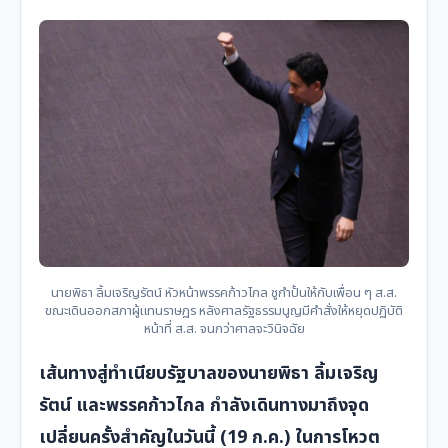
นายพิธา ลิ้มเจริญรัตน์ หัวหน้าพรรคก้าวไกล ชูกำปั้นให้กับเพื่อน ๆ ส.ส.
ขณะเดินออกสภาผู้แทนราษฏร หลังศาลรัฐธรรมนูญมีคำสั่งให้หยุดปฏิบัติ
หน้าที่ ส.ส. จนกว่าศาลจะวินิจฉัย
เส้นทางสู่ทำเนียบรัฐบาลของนายพิธา ลิ้มเจริญ
รัตน์ และพรรคก้าวไกล กำลังเดินทางมาถึงจุด
เปลี่ยนครั้งสำคัญในวันนี้ (19 ก.ค.) ในการโหวต