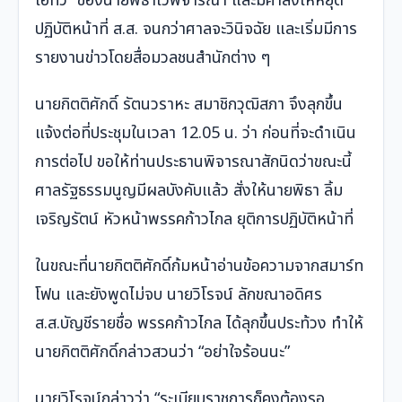
ไอทีวี” ของนายพิธาไว้พิจารณา และมีคำสั่งให้หยุด
ปฏิบัติหน้าที่ ส.ส. จนกว่าศาลจะวินิจฉัย และเริ่มมีการ
รายงานข่าวโดยสื่อมวลชนสำนักต่าง ๆ
นายกิตติศักดิ์ รัตนวราหะ สมาชิกวุฒิสภา จึงลุกขึ้น
แจ้งต่อที่ประชุมในเวลา 12.05 น. ว่า ก่อนที่จะดำเนิน
การต่อไป ขอให้ท่านประธานพิจารณาสักนิดว่าขณะนี้
ศาลรัฐธรรมนูญมีผลบังคับแล้ว สั่งให้นายพิธา ลิ้ม
เจริญรัตน์ หัวหน้าพรรคก้าวไกล ยุติการปฏิบัติหน้าที่
ในขณะที่นายกิตติศักดิ์ก้มหน้าอ่านข้อความจากสมาร์ท
โฟน และยังพูดไม่จบ นายวิโรจน์ ลักขณาอดิศร
ส.ส.บัญชีรายชื่อ พรรคก้าวไกล ได้ลุกขึ้นประท้วง ทำให้
นายกิตติศักดิ์กล่าวสวนว่า “อย่าใจร้อนนะ”
นายวิโรจน์กล่าวว่า “ระเบียบราชการก็คงต้องรอ