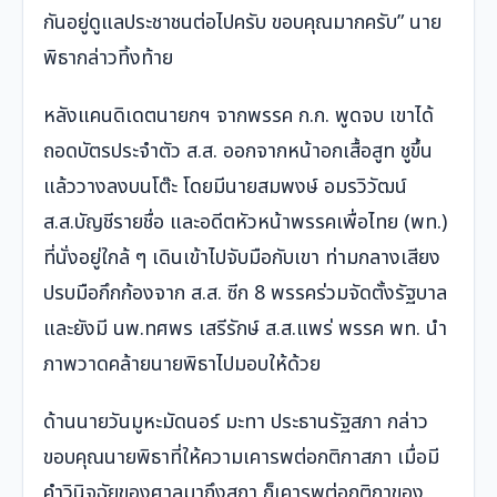
กันอยู่ดูแลประชาชนต่อไปครับ ขอบคุณมากครับ” นาย
พิธากล่าวทิ้งท้าย
หลังแคนดิเดตนายกฯ จากพรรค ก.ก. พูดจบ เขาได้
ถอดบัตรประจำตัว ส.ส. ออกจากหน้าอกเสื้อสูท ชูขึ้น
แล้ววางลงบนโต๊ะ โดยมีนายสมพงษ์ อมรวิวัฒน์
ส.ส.บัญชีรายชื่อ และอดีตหัวหน้าพรรคเพื่อไทย (พท.)
ที่นั่งอยู่ใกล้ ๆ เดินเข้าไปจับมือกับเขา ท่ามกลางเสียง
ปรบมือกึกก้องจาก ส.ส. ซีก 8 พรรคร่วมจัดตั้งรัฐบาล
และยังมี นพ.ทศพร เสรีรักษ์ ส.ส.แพร่ พรรค พท. นำ
ภาพวาดคล้ายนายพิธาไปมอบให้ด้วย
ด้านนายวันมูหะมัดนอร์ มะทา ประธานรัฐสภา กล่าว
ขอบคุณนายพิธาที่ให้ความเคารพต่อกติกาสภา เมื่อมี
คำวินิจฉัยของศาลมาถึงสภา ก็เคารพต่อกติกาของ