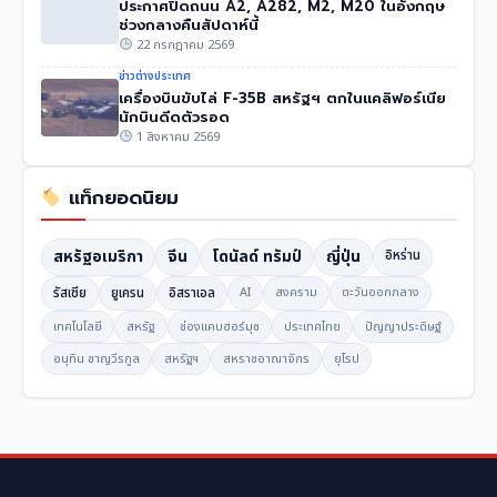
ประกาศปิดถนน A2, A282, M2, M20 ในอังกฤษ
ช่วงกลางคืนสัปดาห์นี้
22 กรกฎาคม 2569
ข่าวต่างประเทศ
เครื่องบินขับไล่ F-35B สหรัฐฯ ตกในแคลิฟอร์เนีย
นักบินดีดตัวรอด
1 สิงหาคม 2569
แท็กยอดนิยม
สหรัฐอเมริกา
จีน
โดนัลด์ ทรัมป์
ญี่ปุ่น
อิหร่าน
รัสเซีย
ยูเครน
อิสราเอล
AI
สงคราม
ตะวันออกกลาง
เทคโนโลยี
สหรัฐ
ช่องแคบฮอร์มุซ
ประเทศไทย
ปัญญาประดิษฐ์
อนุทิน ชาญวีรกูล
สหรัฐฯ
สหราชอาณาจักร
ยุโรป