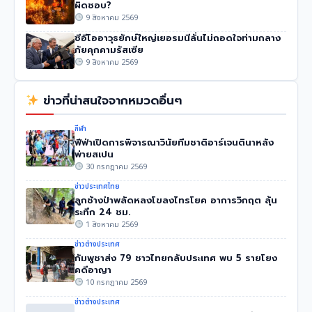
ผิดชอบ?
9 สิงหาคม 2569
ซีอีโออาวุธยักษ์ใหญ่เยอรมนีลั่นไม่ถอดใจท่ามกลาง
ภัยคุกคามรัสเซีย
9 สิงหาคม 2569
ข่าวที่น่าสนใจจากหมวดอื่นๆ
กีฬา
ฟีฟ่าเปิดการพิจารณาวินัยทีมชาติอาร์เจนตินาหลัง
พ่ายสเปน
30 กรกฎาคม 2569
ข่าวประเทศไทย
ลูกช้างป่าพลัดหลงโขลงไทรโยค อาการวิกฤต ลุ้น
ระทึก 24 ชม.
1 สิงหาคม 2569
ข่าวต่างประเทศ
กัมพูชาส่ง 79 ชาวไทยกลับประเทศ พบ 5 รายโยง
คดีอาญา
10 กรกฎาคม 2569
ข่าวต่างประเทศ