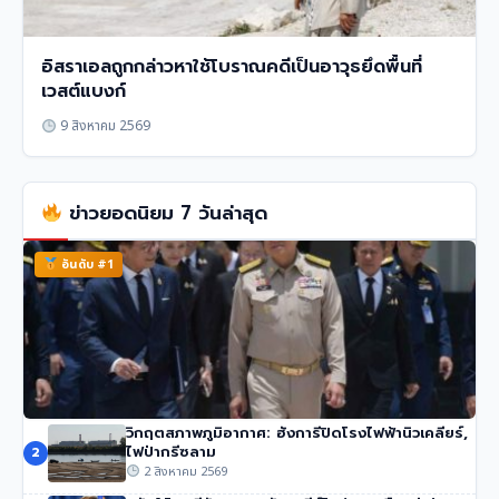
อิสราเอลถูกกล่าวหาใช้โบราณคดีเป็นอาวุธยึดพื้นที่
เวสต์แบงก์
9 สิงหาคม 2569
ข่าวยอดนิยม 7 วันล่าสุด
อันดับ #1
วิกฤตสภาพภูมิอากาศ: ฮังการีปิดโรงไฟฟ้านิวเคลียร์,
นายกฯ อนุทิน ของไทย จวกรายงาน UN ชายแดน ‘ไม่รวม
ไฟป่ากรีซลาม
2
ความเสียหายของไทย’
2 สิงหาคม 2569
51 วิว
•
4 สิงหาคม 2569