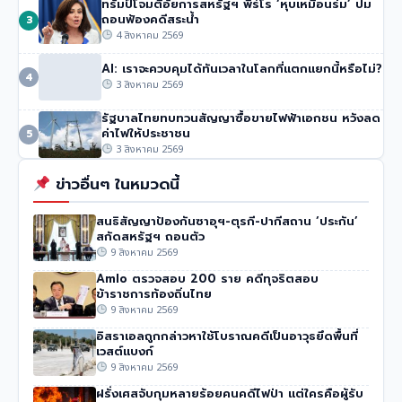
ทรัมป์โจมตีอัยการสหรัฐฯ พีร์โร ‘หุบเหมือนร่ม’ ปม
ถอนฟ้องคดีสระน้ำ
3
4 สิงหาคม 2569
AI: เราจะควบคุมได้ทันเวลาในโลกที่แตกแยกนี้หรือไม่?
4
3 สิงหาคม 2569
รัฐบาลไทยทบทวนสัญญาซื้อขายไฟฟ้าเอกชน หวังลด
ค่าไฟให้ประชาชน
5
3 สิงหาคม 2569
ข่าวอื่นๆ ในหมวดนี้
สนธิสัญญาป้องกันซาอุฯ-ตุรกี-ปากีสถาน ‘ประกัน’
สกัดสหรัฐฯ ถอนตัว
9 สิงหาคม 2569
Amlo ตรวจสอบ 200 ราย คดีทุจริตสอบ
ข้าราชการท้องถิ่นไทย
9 สิงหาคม 2569
อิสราเอลถูกกล่าวหาใช้โบราณคดีเป็นอาวุธยึดพื้นที่
เวสต์แบงก์
9 สิงหาคม 2569
ฝรั่งเศสจับกุมหลายร้อยคนคดีไฟป่า แต่ใครคือผู้รับ