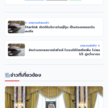
← บทความก่อนหน้า
Starlink เปิดให้บริการในญี่ปุ่น เป็นประเทศแรกใน
เอเชีย
บทความถัดไป →
อิหร่านตกลงขายมิสไซล์-โดรนให้รัสเซียเพิ่ม ไม่สน
US ขู่คว่ำบาตร
ข่าวที่เกี่ยวข้อง