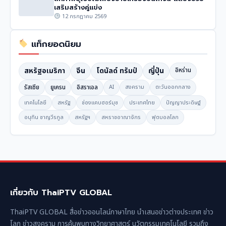
เสริมสร้างคู่แข่ง
12 กรกฎาคม 2569
แท็กยอดนิยม
สหรัฐอเมริกา
จีน
โดนัลด์ ทรัมป์
ญี่ปุ่น
อิหร่าน
รัสเซีย
ยูเครน
อิสราเอล
AI
สงคราม
ตะวันออกกลาง
เทคโนโลยี
สหรัฐ
ช่องแคบฮอร์มุซ
ประเทศไทย
ปัญญาประดิษฐ์
อนุทิน ชาญวีรกูล
สหรัฐฯ
สหราชอาณาจักร
ฟุตบอลโลก
เกี่ยวกับ ThaiPTV GLOBAL
ThaiPTV GLOBAL สื่อข่าวออนไลน์ภาษาไทย นำเสนอข่าวต่างประเทศ ข่าว
โลก ข่าวสงคราม การค้นพบทางวิทยาศาสตร์ นวัตกรรมเทคโนโลยี รวมถึง