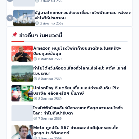
3 สิงหาคม 2569
รัฐบาลไทยทบทวนสัญญาซื้อขายไฟฟ้าเอกชน หวังลด
ค่าไฟให้ประชาชน
5
3 สิงหาคม 2569
ข่าวอื่นๆ ในหมวดนี้
Amazon หนุนโรงไฟฟ้าก๊าซขนาดใหญ่ในสหรัฐฯ
ป้อนศูนย์ข้อมูล
8 สิงหาคม 2569
ทำไมไต้หวันคือจุดเสี่ยงทั่วโลกแห่งใหม่: สตีฟ เยทส์
ไขปริศนา
8 สิงหาคม 2569
UnionPay จีนเตรียมเชื่อมแอปชำระเงินกับ Pix
บราซิล หลังสหรัฐฯ ขึ้นภาษี
8 สิงหาคม 2569
โรงไฟฟ้านิวเคลียร์บังกลาเทศดึงดูดความสนใจทั่ว
โลก: ทำไมถึงน่าจับตา
7 สิงหาคม 2569
Meta ถูกปรับ 567 ล้านดอลล์คดีคุ้มครองเด็ก
สูงสุดประวัติศาสตร์
7 สิงหาคม 2569