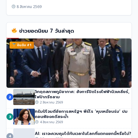
8 สิงหาคม 2569
ข่าวยอดนิยม 7 วันล่าสุด
อันดับ #1
วิกฤตสภาพภูมิอากาศ: ฮังการีปิดโรงไฟฟ้านิวเคลียร์,
นายกฯ อนุทิน ของไทย จวกรายงาน UN ชายแดน ‘ไม่รวม
ไฟป่ากรีซลาม
2
ความเสียหายของไทย’
2 สิงหาคม 2569
50 วิว
•
4 สิงหาคม 2569
ทรัมป์โจมตีอัยการสหรัฐฯ พีร์โร ‘หุบเหมือนร่ม’ ปม
ถอนฟ้องคดีสระน้ำ
3
4 สิงหาคม 2569
AI: เราจะควบคุมได้ทันเวลาในโลกที่แตกแยกนี้หรือไม่?
4