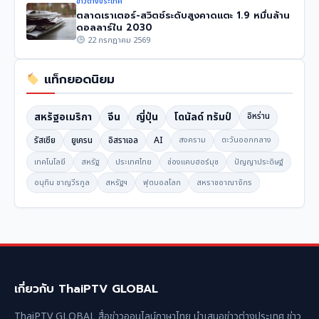
ข่าวต่างประเทศ
ตลาดเราเตอร์-สวิตช์ระดับสูงคาดแตะ 1.9 หมื่นล้าน
ดอลลาร์ใน 2030
22 กรกฎาคม 2569
แท็กยอดนิยม
สหรัฐอเมริกา
จีน
ญี่ปุ่น
โดนัลด์ ทรัมป์
อิหร่าน
รัสเซีย
ยูเครน
อิสราเอล
AI
สงคราม
ตะวันออกกลาง
เทคโนโลยี
สหรัฐ
ประเทศไทย
ช่องแคบฮอร์มุซ
ปัญญาประดิษฐ์
อนุทิน ชาญวีรกูล
สหรัฐฯ
ฟุตบอลโลก
สหราชอาณาจักร
เกี่ยวกับ ThaiPTV GLOBAL
ThaiPTV GLOBAL สื่อข่าวออนไลน์ภาษาไทย นำเสนอข่าวต่างประเทศ ข่าว