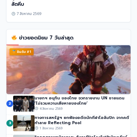
สัตหีบ
7 สิงหาคม 2569
ข่าวยอดนิยม 7 วันล่าสุด
อันดับ #1
นายกฯ อนุทิน ของไทย จวกรายงาน UN ชายแดน
นักปีนเขาชื่อดัง นิมมัล ปูร์จา เสียชีวิตในหิมะถล่มปากีสถาน
‘ไม่รวมความเสียหายของไทย’
2
51 วิว
•
1 สิงหาคม 2569
4 สิงหาคม 2569
ทางการสหรัฐฯ ยกฟ้องอดีตนักกีฬาโอลิมปิก จากคดี
ทำลาย Reflecting Pool
3
1 สิงหาคม 2569