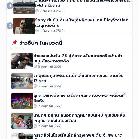
วิกฤตสภาพภูมิอากาศ: ฮังการีปิดโรงไฟฟ้านิวเคลียร์,
ไฟป่ากรีซลาม
4
2 สิงหาคม 2569
Sony ยืนยันเดินหน้ายุติผลิตแผ่นเกม PlayStation
แม้ถูกต่อต้าน
5
1 สิงหาคม 2569
ข่าวอื่นๆ ในหมวดนี้
ตำรวจสเปนจับ 78 ผู้ต้องสงสัยทลายเครือข่ายค้า
มนุษย์และยาเสพติด
8 สิงหาคม 2569
รถพุ่งชนศูนย์พัฒนาเด็กเล็กเมืองกาญจน์ บาดเจ็บ
13 ราย
7 สิงหาคม 2569
ลูกสาวแทงพ่อทหารเรือสาหัสกลางวงทะเลาะเดือดที่
สัตหีบ
7 สิงหาคม 2569
นายกฯ อนุทิน ลั่นออกกฎหมายปืนใหม่ คุมเข้มหลัง
เหตุกราดยิงในโรงเรียน
7 สิงหาคม 2569
กราดยิงในโรงเรียนใกล้กรุงเทพฯ ดับ 6 ศพ บาด