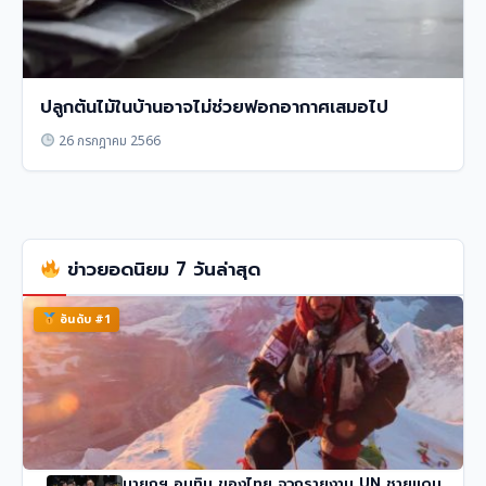
ปลูกต้นไม้ในบ้านอาจไม่ช่วยฟอกอากาศเสมอไป
26 กรกฎาคม 2566
ข่าวยอดนิยม 7 วันล่าสุด
อันดับ #1
นายกฯ อนุทิน ของไทย จวกรายงาน UN ชายแดน