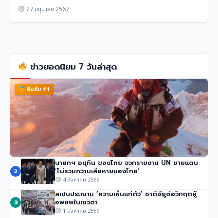
27 มิถุนายน 2567
ข่าวยอดนิยม 7 วันล่าสุด
อันดับ #1
นายกฯ อนุทิน ของไทย จวกรายงาน UN ชายแดน
นักปีนเขาชื่อดัง นิมมัล ปูร์จา เสียชีวิตในหิมะถล่มปากีสถาน
‘ไม่รวมความเสียหายของไทย’
2
54 วิว
•
1 สิงหาคม 2569
4 สิงหาคม 2569
สเปนประณาม ‘ความเห็นแก่ตัว’ ชาติอียูต่อวิกฤตผู้
อพยพในเซวตา
3
1 สิงหาคม 2569