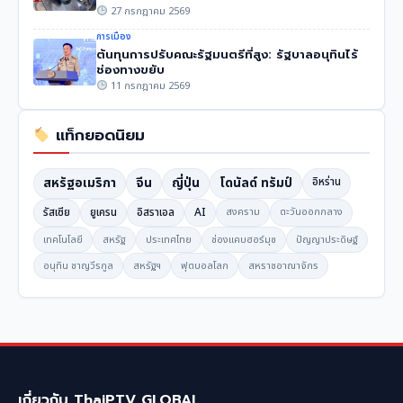
27 กรกฎาคม 2569
การเมือง
ต้นทุนการปรับคณะรัฐมนตรีที่สูง: รัฐบาลอนุทินไร้
ช่องทางขยับ
11 กรกฎาคม 2569
แท็กยอดนิยม
สหรัฐอเมริกา
จีน
ญี่ปุ่น
โดนัลด์ ทรัมป์
อิหร่าน
รัสเซีย
ยูเครน
อิสราเอล
AI
สงคราม
ตะวันออกกลาง
เทคโนโลยี
สหรัฐ
ประเทศไทย
ช่องแคบฮอร์มุซ
ปัญญาประดิษฐ์
อนุทิน ชาญวีรกูล
สหรัฐฯ
ฟุตบอลโลก
สหราชอาณาจักร
เกี่ยวกับ ThaiPTV GLOBAL