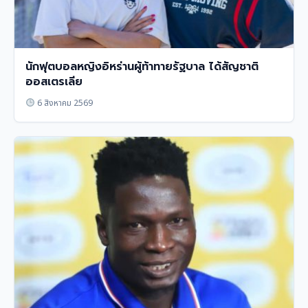
นักฟุตบอลหญิงอิหร่านผู้ท้าทายรัฐบาล ได้สัญชาติ
ออสเตรเลีย
6 สิงหาคม 2569