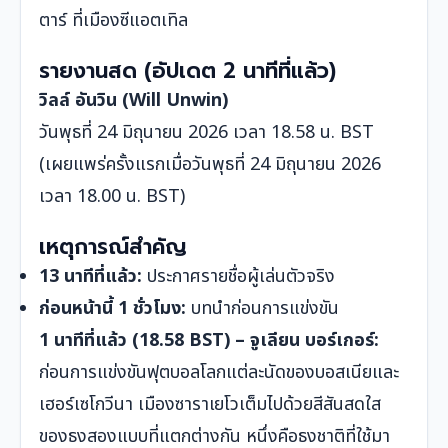
ตาร์ ที่เมืองซีแอตเทิล
รายงานสด (อัปเดต 2 นาทีที่แล้ว)
วิลล์ อันวิน (Will Unwin)
วันพุธที่ 24 มิถุนายน 2026 เวลา 18.58 น. BST
(เผยแพร่ครั้งแรกเมื่อวันพุธที่ 24 มิถุนายน 2026
เวลา 18.00 น. BST)
เหตุการณ์สำคัญ
13 นาทีที่แล้ว:
ประกาศรายชื่อผู้เล่นตัวจริง
ก่อนหน้านี้ 1 ชั่วโมง:
บทนำก่อนการแข่งขัน
1 นาทีที่แล้ว (18.58 BST) – จูเลียน บอร์เกอร์:
ก่อนการแข่งขันฟุตบอลโลกแต่ละนัดของบอสเนียและ
เฮอร์เซโกวีนา เมืองซาราเยโวเต็มไปด้วยสีสันสดใส
ของธงสองแบบที่แตกต่างกัน หนึ่งคือธงชาติที่ใช้มา