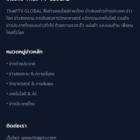
ThaiPTV GLOBAL สื่อข่าวออนไลน์ภาษาไทย นำเสนอข่าวต่างประเทศ ข่าว
โลก ข่าวสงคราม การค้นพบทางวิทยาศาสตร์ นวัตกรรมเทคโนโลยี รวมถึง
ข่าวประเทศไทยและข่าวทั่วไป ด้วยความรวดเร็ว แม่นยำ และรอบด้าน เพื่อคน
ไทยทั่วโลก
หมวดหมู่ข่าวหลัก
• ข่าวต่างประเทศ
• ข่าวสงคราม & ความมั่นคง
• วิทยาศาสตร์ & การค้นพบ
• เทคโนโลยี & AI
• ข่าวประเทศไทย
ติดต่อเรา
เว็บไซต์: www.thaiptv.com