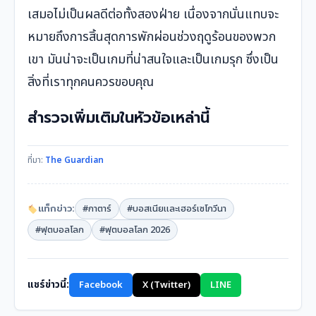
เสมอไม่เป็นผลดีต่อทั้งสองฝ่าย เนื่องจากนั่นแทบจะ
หมายถึงการสิ้นสุดการพักผ่อนช่วงฤดูร้อนของพวก
เขา มันน่าจะเป็นเกมที่น่าสนใจและเป็นเกมรุก ซึ่งเป็น
สิ่งที่เราทุกคนควรขอบคุณ
สำรวจเพิ่มเติมในหัวข้อเหล่านี้
ที่มา:
The Guardian
แท็กข่าว:
#กาตาร์
#บอสเนียและเฮอร์เซโกวีนา
#ฟุตบอลโลก
#ฟุตบอลโลก 2026
แชร์ข่าวนี้:
Facebook
X (Twitter)
LINE