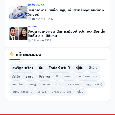
ข่าวต่างประเทศ
บริษัทอาหารแช่แข็งในญี่ปุ่นฟื้นตัวหลังถูกโจมตีทาง
ไซเบอร์
18 กรกฎาคม 2569
การเมือง
อับดุล เอล-ซาเยด นักการเมืองซ้ายจัด ชนะเลือกตั้ง
ขั้นต้น ส.ว. มิชิแกน
5 สิงหาคม 2569
แท็กยอดนิยม
สหรัฐอเมริกา
จีน
โดนัลด์ ทรัมป์
ญี่ปุ่น
อิหร่าน
รัสเซีย
ยูเครน
อิสราเอล
AI
สงคราม
ตะวันออกกลาง
เทคโนโลยี
สหรัฐ
ช่องแคบฮอร์มุซ
ประเทศไทย
ปัญญาประดิษฐ์
อนุทิน ชาญวีรกูล
สหรัฐฯ
สหราชอาณาจักร
ยุโรป