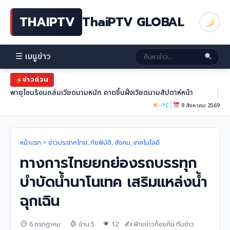
THAIPTV
ThaiPTV GLOBAL
☰ เมนูข่าว
ข่าวด่วน
พายุโซนร้อนถล่มเวียดนามหนัก คาดขึ้นฝั่งเวียดนามสัปดาห์หน้า
|
|
--°C
9 สิงหาคม 2569
หน้าแรก
>
ข่าวประเทศไทย
,
ภัยพิบัติ
,
สังคม
,
เทคโนโลยี
ทางการไทยยกย่องรถบรรทุก
บำบัดน้ำนาโนเทค เสริมแหล่งน้ำ
ฉุกเฉิน
6 กรกฎาคม
อ่าน 5
12
✍️ ฝ่ายข่าวท้องถิ่น ทีมข่าว