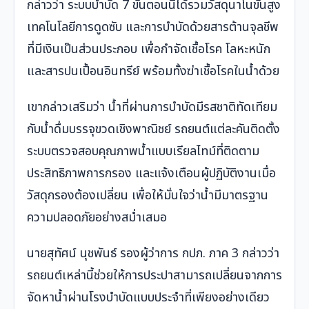
กล่าวว่า ระบบบำบัด 7 ขั้นตอนนี้ได้รวมวัสดุนาโนขั้นสูง
เทคโนโลยีการดูดซับ และการบำบัดด้วยสารต้านจุลชีพ
ที่มีเงินเป็นส่วนประกอบ เพื่อกำจัดเชื้อโรค โลหะหนัก
และสารปนเปื้อนอินทรีย์ พร้อมทั้งฆ่าเชื้อโรคในน้ำด้วย
เขากล่าวเสริมว่า น้ำที่ผ่านการบำบัดมีรสชาติทัดเทียม
กับน้ำดื่มบรรจุขวดเชิงพาณิชย์ รถยนต์แต่ละคันติดตั้ง
ระบบตรวจสอบคุณภาพน้ำแบบเรียลไทม์ที่ติดตาม
ประสิทธิภาพการกรอง และแจ้งเตือนผู้ปฏิบัติงานเมื่อ
วัสดุกรองต้องเปลี่ยน เพื่อให้มั่นใจว่าน้ำมีมาตรฐาน
ความปลอดภัยอย่างสม่ำเสมอ
นายสุทัศน์ นุชพันธ์ รองผู้ว่าการ กปภ. ภาค 3 กล่าวว่า
รถยนต์เหล่านี้ช่วยให้การประปาสามารถเปลี่ยนจากการ
จัดหาน้ำผ่านโรงบำบัดแบบประจำที่เพียงอย่างเดียว