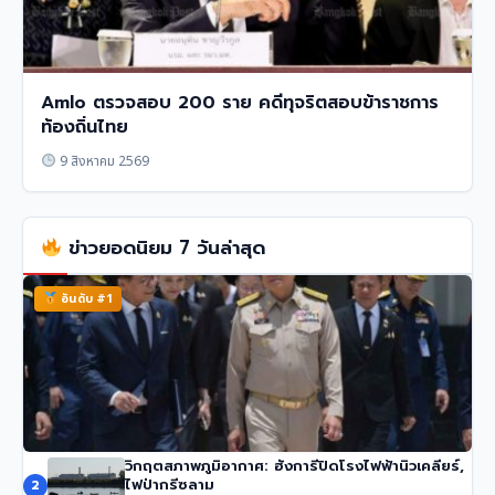
Amlo ตรวจสอบ 200 ราย คดีทุจริตสอบข้าราชการ
ท้องถิ่นไทย
9 สิงหาคม 2569
ข่าวยอดนิยม 7 วันล่าสุด
อันดับ #1
วิกฤตสภาพภูมิอากาศ: ฮังการีปิดโรงไฟฟ้านิวเคลียร์,
นายกฯ อนุทิน ของไทย จวกรายงาน UN ชายแดน ‘ไม่รวม
ไฟป่ากรีซลาม
2