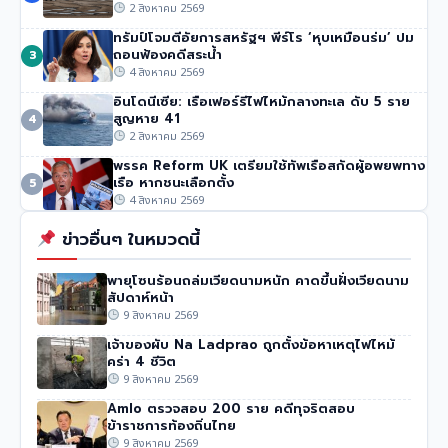
ความเสียหายของไทย’
2 สิงหาคม 2569
51 วิว
•
4 สิงหาคม 2569
ทรัมป์โจมตีอัยการสหรัฐฯ พีร์โร ‘หุบเหมือนร่ม’ ปม
ถอนฟ้องคดีสระน้ำ
3
4 สิงหาคม 2569
อินโดนีเซีย: เรือเฟอร์รีไฟไหม้กลางทะเล ดับ 5 ราย
สูญหาย 41
4
2 สิงหาคม 2569
พรรค Reform UK เตรียมใช้ทัพเรือสกัดผู้อพยพทาง
เรือ หากชนะเลือกตั้ง
5
4 สิงหาคม 2569
ข่าวอื่นๆ ในหมวดนี้
พายุโซนร้อนถล่มเวียดนามหนัก คาดขึ้นฝั่งเวียดนาม
สัปดาห์หน้า
9 สิงหาคม 2569
เจ้าของผับ Na Ladprao ถูกตั้งข้อหาเหตุไฟไหม้
คร่า 4 ชีวิต
9 สิงหาคม 2569
Amlo ตรวจสอบ 200 ราย คดีทุจริตสอบ
ข้าราชการท้องถิ่นไทย
9 สิงหาคม 2569