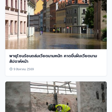
พายุโซนร้อนถล่มเวียดนามหนัก คาดขึ้นฝั่งเวียดนาม
สัปดาห์หน้า
9 สิงหาคม 2569