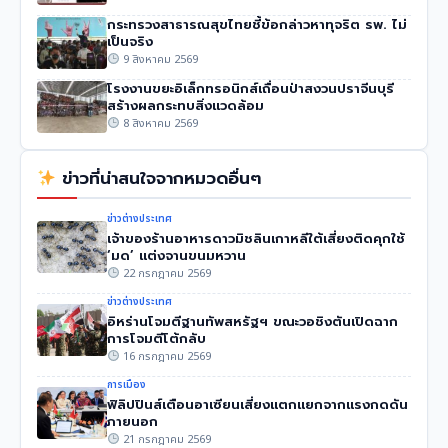
กระทรวงสาธารณสุขไทยชี้ข้อกล่าวหาทุจริต รพ. ไม่
เป็นจริง
9 สิงหาคม 2569
โรงงานขยะอิเล็กทรอนิกส์เถื่อนป่าสงวนปราจีนบุรี
สร้างผลกระทบสิ่งแวดล้อม
8 สิงหาคม 2569
ข่าวที่น่าสนใจจากหมวดอื่นๆ
ข่าวต่างประเทศ
เจ้าของร้านอาหารดาวมิชลินเกาหลีใต้เสี่ยงติดคุกใช้
‘มด’ แต่งจานขนมหวาน
22 กรกฎาคม 2569
ข่าวต่างประเทศ
อิหร่านโจมตีฐานทัพสหรัฐฯ ขณะวอชิงตันเปิดฉาก
การโจมตีโต้กลับ
16 กรกฎาคม 2569
การเมือง
ฟิลิปปินส์เตือนอาเซียนเสี่ยงแตกแยกจากแรงกดดัน
ภายนอก
21 กรกฎาคม 2569