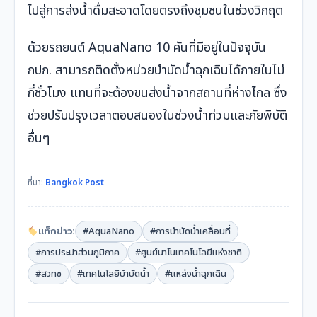
ไปสู่การส่งน้ำดื่มสะอาดโดยตรงถึงชุมชนในช่วงวิกฤต
ด้วยรถยนต์ AquaNano 10 คันที่มีอยู่ในปัจจุบัน
กปภ. สามารถติดตั้งหน่วยบำบัดน้ำฉุกเฉินได้ภายในไม่
กี่ชั่วโมง แทนที่จะต้องขนส่งน้ำจากสถานที่ห่างไกล ซึ่ง
ช่วยปรับปรุงเวลาตอบสนองในช่วงน้ำท่วมและภัยพิบัติ
อื่นๆ
ที่มา:
Bangkok Post
แท็กข่าว:
#AquaNano
#การบำบัดน้ำเคลื่อนที่
#การประปาส่วนภูมิภาค
#ศูนย์นาโนเทคโนโลยีแห่งชาติ
#สวทช
#เทคโนโลยีบำบัดน้ำ
#แหล่งน้ำฉุกเฉิน