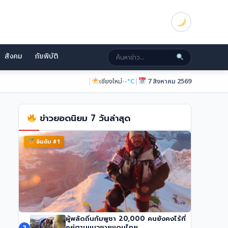
สังคม
ภัยพิบัติ
|
|
เชียงใหม่
--°C
7 สิงหาคม 2569
ข่าวยอดนิยม 7 วันล่าสุด
อันดับ #1
ผู้พลัดถิ่นกัมพูชา 20,000 คนยังคงไร้ที่
นักปีนเขาชื่อดัง นิมมัล ปูร์จา เสียชีวิตในหิมะถล่ม
อยู่ตามแนวชายแดนไทย
2