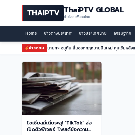
ThaiPTV GLOBAL
THAIPTV
ข่าวโลก เพื่อคนไทย
Home
ข่าวต่างประเทศ
ข่าวประเทศไทย
เศรษฐกิจ
นายกฯ อนุทิน ลั่นออกกฎหมายปืนใหม่ คุมเข้มหลังเ
ข่าวด่วน
โซเชียลมีเดียระอุ! ‘TikTok’ จ่อ
เปิดตัวฟีเจอร์ ‘โพสต์ข้อความ