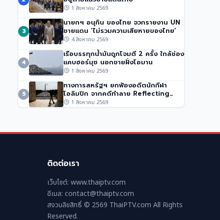
ปากีสถาน
1 สิงหาคม 2569
51 วิว
•
1 สิงหาคม 2569
นายกฯ อนุทิน ของไทย จวกรายงาน UN
ชายแดน ‘ไม่รวมความเสียหายของไทย’
3
4 สิงหาคม 2569
เรือบรรทุกน้ำมันถูกโจมตี 2 ครั้ง ใกล้ช่อง
แคบฮอร์มุซ นอกชายฝั่งโอมาน
4
1 สิงหาคม 2569
ทางการสหรัฐฯ ยกฟ้องอดีตนักกีฬา
โอลิมปิก จากคดีทำลาย Reflecting
5
Pool
1 สิงหาคม 2569
ติดต่อเรา
เว็บไซต์: www.thaiptv.com
อีเมล: contact@thaiptv.com
สงวนลิขสิทธิ์ © 2569 ThaiPTV.com All Rights
Reserved.