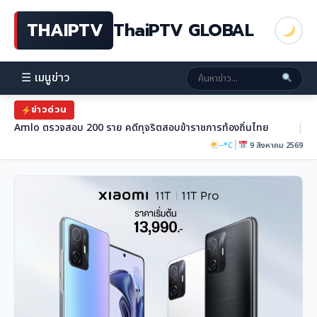
THAIPTV
ThaiPTV GLOBAL
☰ เมนูข่าว
ข่าวด่วน
Amlo ตรวจสอบ 200 ราย คดีทุจริตสอบข้าราชการท้องถิ่นไทย
|
|
--°C
9 สิงหาคม 2569