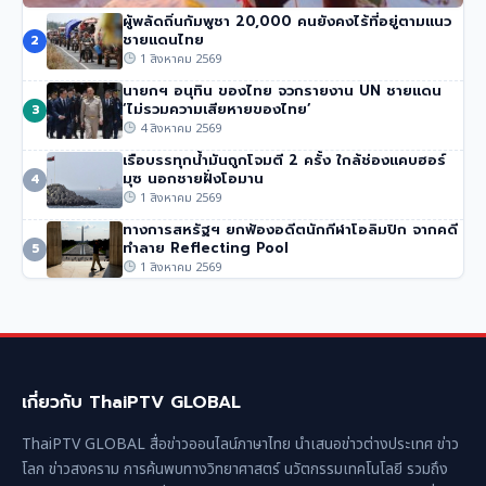
ผู้พลัดถิ่นกัมพูชา 20,000 คนยังคงไร้ที่อยู่ตามแนว
นักปีนเขาชื่อดัง นิมมัล ปูร์จา เสียชีวิตในหิมะถล่มปากีสถาน
ชายแดนไทย
2
50 วิว
•
1 สิงหาคม 2569
1 สิงหาคม 2569
นายกฯ อนุทิน ของไทย จวกรายงาน UN ชายแดน
‘ไม่รวมความเสียหายของไทย’
3
4 สิงหาคม 2569
เรือบรรทุกน้ำมันถูกโจมตี 2 ครั้ง ใกล้ช่องแคบฮอร์
มุซ นอกชายฝั่งโอมาน
4
1 สิงหาคม 2569
ทางการสหรัฐฯ ยกฟ้องอดีตนักกีฬาโอลิมปิก จากคดี
ทำลาย Reflecting Pool
5
1 สิงหาคม 2569
เกี่ยวกับ ThaiPTV GLOBAL
ThaiPTV GLOBAL สื่อข่าวออนไลน์ภาษาไทย นำเสนอข่าวต่างประเทศ ข่าว
โลก ข่าวสงคราม การค้นพบทางวิทยาศาสตร์ นวัตกรรมเทคโนโลยี รวมถึง