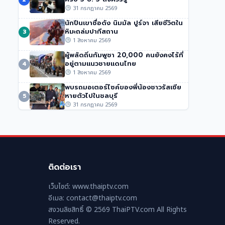
ปลดอาวุธฮามาส
31 กรกฎาคม 2569
290 วิว
•
31 กรกฎาคม 2569
นักปีนเขาชื่อดัง นิมมัล ปูร์จา เสียชีวิตใน
หิมะถล่มปากีสถาน
3
1 สิงหาคม 2569
ผู้พลัดถิ่นกัมพูชา 20,000 คนยังคงไร้ที่
อยู่ตามแนวชายแดนไทย
4
1 สิงหาคม 2569
พบรถมอเตอร์ไซค์ของพี่น้องชาวรัสเซีย
หายตัวไปในชลบุรี
5
31 กรกฎาคม 2569
ติดต่อเรา
เว็บไซต์: www.thaiptv.com
อีเมล: contact@thaiptv.com
สงวนลิขสิทธิ์ © 2569 ThaiPTV.com All Rights
Reserved.