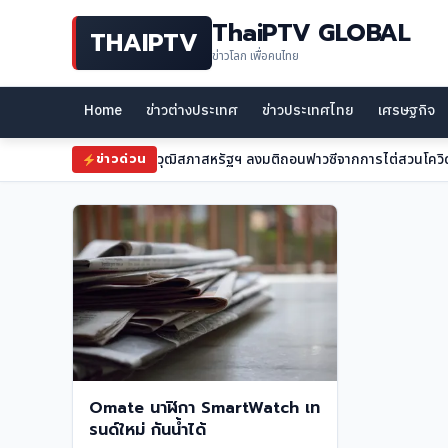
ThaiPTV GLOBAL
THAIPTV
ข่าวโลก เพื่อคนไทย
Home
ข่าวต่างประเทศ
ข่าวประเทศไทย
เศรษฐกิจ
วุฒิสภาสหรัฐฯ ลงมติถอนฟาวซีจากการไต่สวนโควิ
ข่าวด่วน
Omate นาฬิกา SmartWatch เท
รนด์ใหม่ กันน้ำได้