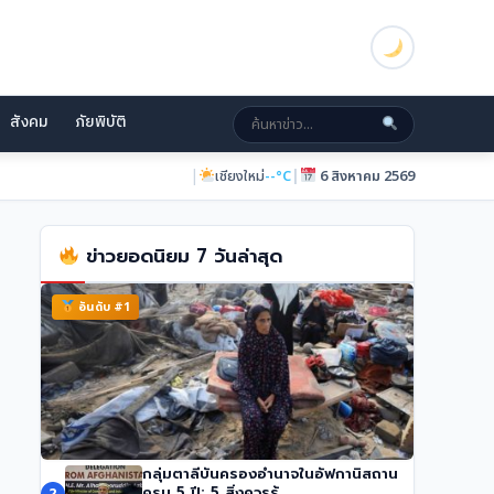
สังคม
ภัยพิบัติ
|
|
เชียงใหม่
--°C
6 สิงหาคม 2569
ข่าวยอดนิยม 7 วันล่าสุด
อันดับ #1
กลุ่มตาลีบันครองอำนาจในอัฟกานิสถาน
ทรัมป์เผย ‘Board of Peace’ บรรลุข้อตกลง
ครบ 5 ปี: 5 สิ่งควรรู้
2