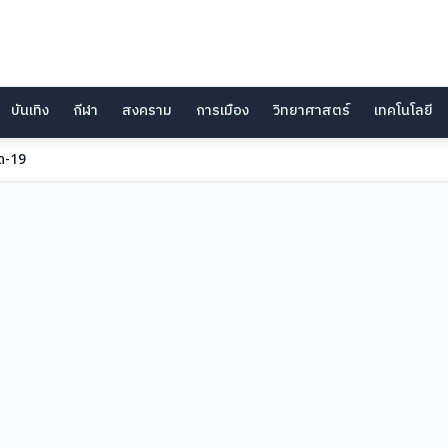
บันเทิง
กีฬา
สงคราม
การเมือง
วิทยาศาสตร์
เทคโนโลยี
ด-19