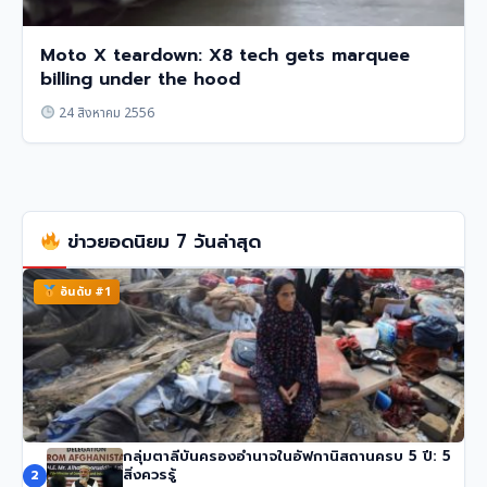
Moto X teardown: X8 tech gets marquee
billing under the hood
24 สิงหาคม 2556
ข่าวยอดนิยม 7 วันล่าสุด
อันดับ #1
กลุ่มตาลีบันครองอำนาจในอัฟกานิสถานครบ 5 ปี: 5
ทรัมป์เผย ‘Board of Peace’ บรรลุข้อตกลงปลดอาวุธฮา
สิ่งควรรู้
2