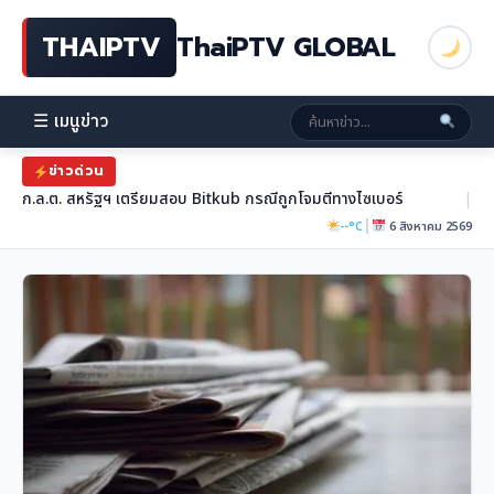
THAIPTV
ThaiPTV GLOBAL
☰ เมนูข่าว
ข่าวด่วน
ก.ล.ต. สหรัฐฯ เตรียมสอบ Bitkub กรณีถูกโจมตีทางไซเบอร์
|
|
--°C
6 สิงหาคม 2569