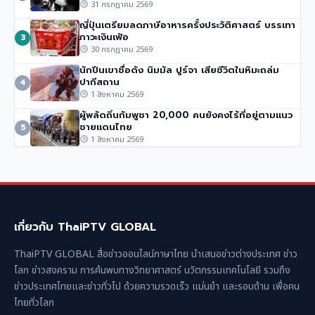
มาส
31 กรกฎาคม 2569
253 วิว
•
31 กรกฎาคม 2569
ญี่ปุ่นเตรียมลดภาษีอาหารครั้งประวัติศาสตร์ บรรเทา
ภาวะเงินเฟ้อ
3
30 กรกฎาคม 2569
นักปีนเขาชื่อดัง นิมมัล ปูร์จา เสียชีวิตในหิมะถล่ม
ปากีสถาน
4
1 สิงหาคม 2569
ผู้พลัดถิ่นกัมพูชา 20,000 คนยังคงไร้ที่อยู่ตามแนว
ชายแดนไทย
5
1 สิงหาคม 2569
เกี่ยวกับ ThaiPTV GLOBAL
ThaiPTV GLOBAL สื่อข่าวออนไลน์ภาษาไทย นำเสนอข่าวต่างประเทศ ข่าว
โลก ข่าวสงคราม การค้นพบทางวิทยาศาสตร์ นวัตกรรมเทคโนโลยี รวมถึง
ข่าวประเทศไทยและข่าวทั่วไป ด้วยความรวดเร็ว แม่นยำ และรอบด้าน เพื่อคน
ไทยทั่วโลก