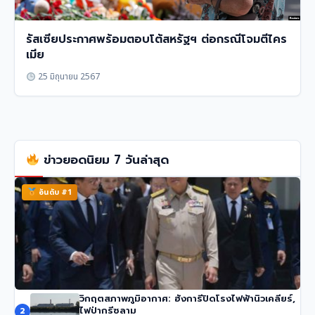
รัสเซียประกาศพร้อมตอบโต้สหรัฐฯ ต่อกรณีโจมตีไคร
เมีย
25 มิถุนายน 2567
ข่าวยอดนิยม 7 วันล่าสุด
อันดับ #1
วิกฤตสภาพภูมิอากาศ: ฮังการีปิดโรงไฟฟ้านิวเคลียร์,
นายกฯ อนุทิน ของไทย จวกรายงาน UN ชายแดน ‘ไม่รวม
ไฟป่ากรีซลาม
2