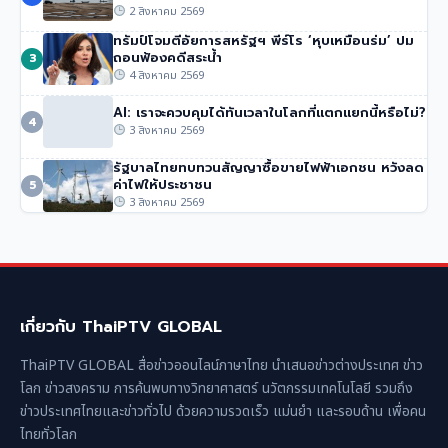
ความเสียหายของไทย’
2 สิงหาคม 2569
51 วิว
•
4 สิงหาคม 2569
ทรัมป์โจมตีอัยการสหรัฐฯ พีร์โร ‘หุบเหมือนร่ม’ ปม
ถอนฟ้องคดีสระน้ำ
3
4 สิงหาคม 2569
AI: เราจะควบคุมได้ทันเวลาในโลกที่แตกแยกนี้หรือไม่?
4
3 สิงหาคม 2569
รัฐบาลไทยทบทวนสัญญาซื้อขายไฟฟ้าเอกชน หวังลด
ค่าไฟให้ประชาชน
5
3 สิงหาคม 2569
เกี่ยวกับ ThaiPTV GLOBAL
ThaiPTV GLOBAL สื่อข่าวออนไลน์ภาษาไทย นำเสนอข่าวต่างประเทศ ข่าว
โลก ข่าวสงคราม การค้นพบทางวิทยาศาสตร์ นวัตกรรมเทคโนโลยี รวมถึง
ข่าวประเทศไทยและข่าวทั่วไป ด้วยความรวดเร็ว แม่นยำ และรอบด้าน เพื่อคน
ไทยทั่วโลก