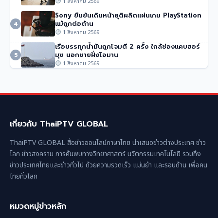
1 สิงหาคม 2569
i
Sony ยืนยันเดินหน้ายุติผลิตแผ่นเกม PlayStation
แม้ถูกต่อต้าน
o
4
1 สิงหาคม 2569
n
เรือบรรทุกน้ำมันถูกโจมตี 2 ครั้ง ใกล้ช่องแคบฮอร์
มุซ นอกชายฝั่งโอมาน
5
1 สิงหาคม 2569
เกี่ยวกับ ThaiPTV GLOBAL
ThaiPTV GLOBAL สื่อข่าวออนไลน์ภาษาไทย นำเสนอข่าวต่างประเทศ ข่าว
โลก ข่าวสงคราม การค้นพบทางวิทยาศาสตร์ นวัตกรรมเทคโนโลยี รวมถึง
ข่าวประเทศไทยและข่าวทั่วไป ด้วยความรวดเร็ว แม่นยำ และรอบด้าน เพื่อคน
ไทยทั่วโลก
หมวดหมู่ข่าวหลัก