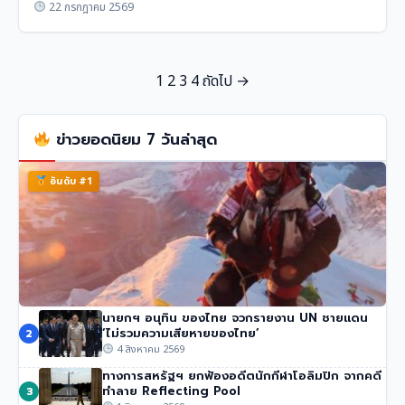
22 กรกฎาคม 2569
P
1
2
3
4
ถัดไป →
o
s
ข่าวยอดนิยม 7 วันล่าสุด
t
อันดับ #1
s
p
a
g
i
นายกฯ อนุทิน ของไทย จวกรายงาน UN ชายแดน
นักปีนเขาชื่อดัง นิมมัล ปูร์จา เสียชีวิตในหิมะถล่มปากีสถาน
‘ไม่รวมความเสียหายของไทย’
n
2
52 วิว
•
1 สิงหาคม 2569
4 สิงหาคม 2569
a
ทางการสหรัฐฯ ยกฟ้องอดีตนักกีฬาโอลิมปิก จากคดี
ทำลาย Reflecting Pool
t
3