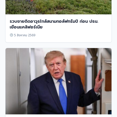
รวบชายติดอาวุธใกล้สนามกอล์ฟทรัมป์ ก่อน ปธน.
เยือนแคลิฟอร์เนีย
5 สิงหาคม 2569