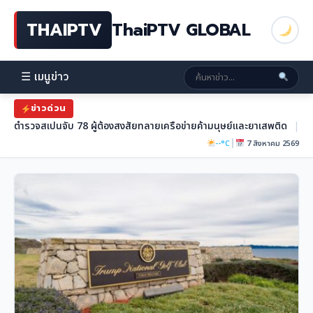
THAIPTV
ThaiPTV GLOBAL
☰ เมนูข่าว
ข่าวด่วน
ตำรวจสเปนจับ 78 ผู้ต้องสงสัยทลายเครือข่ายค้ามนุษย์และยาเสพติด
|
|
--°C
7 สิงหาคม 2569