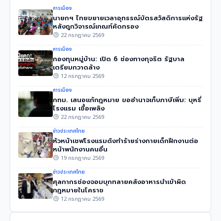
การเมือง
นายกฯ ไทยขยายเวลาอุทธรณ์บัตรสวัสดิการแห่งรัฐ
หลังถูกวิจารณ์เกณฑ์คัดกรอง
22 กรกฎาคม 2569
การเมือง
กองทุนหมู่บ้าน: เปิด 6 ช่องทางทุจริต รัฐบาล
เตรียมกวาดล้าง
12 กรกฎาคม 2569
การเมือง
กทม. เสนอแก้กฎหมาย ขออำนาจเก็บภาษีเพิ่ม: บุหรี่
โรงแรม เชื้อเพลิง
22 กรกฎาคม 2569
ข่าวประเทศไทย
หัวหน้าเชฟโรงแรมดังทำร้ายร่างกายเด็กฝึกงานต่อ
หน้าพนักงานคนอื่น
19 กรกฎาคม 2569
ข่าวประเทศไทย
ศุลกากรช่องจอมบุกทลายคลังอาหารนำเข้าผิด
กฎหมายในโคราช
12 กรกฎาคม 2569