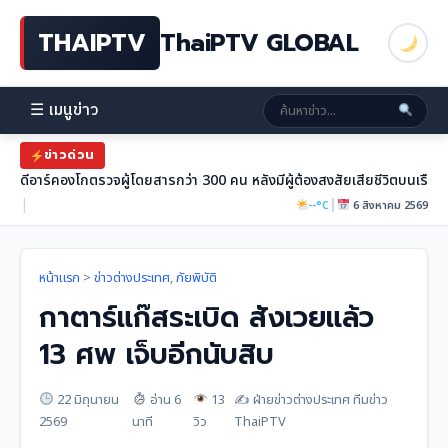
THAIPTV
ThaiPTV GLOBAL
☰ เมนูข่าว
ข่าวด่วน
ดีอาร์คองโกตรวจผู้โดยสารกว่า 300 คน หลังมีผู้ต้องสงสัยเสียชีวิตบนเรือ
|
|
--°C
6 สิงหาคม 2569
หน้าแรก
>
ข่าวต่างประเทศ
,
ภัยพิบัติ
กาตาร์แก๊สระเบิด สังเวยแล้ว
13 ศพ เจ็บอีกนับสิบ
22 มิถุนายน
อ่าน 6
13
✍️ ฝ่ายข่าวต่างประเทศ ทีมข่าว
2569
นาที
วิว
ThaiPTV