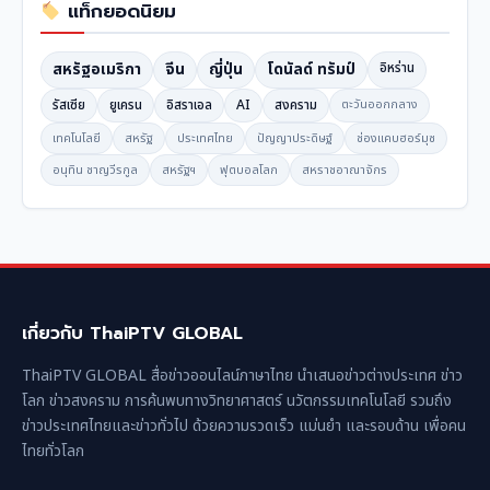
แท็กยอดนิยม
สหรัฐอเมริกา
จีน
ญี่ปุ่น
โดนัลด์ ทรัมป์
อิหร่าน
รัสเซีย
ยูเครน
อิสราเอล
AI
สงคราม
ตะวันออกกลาง
เทคโนโลยี
สหรัฐ
ประเทศไทย
ปัญญาประดิษฐ์
ช่องแคบฮอร์มุซ
อนุทิน ชาญวีรกูล
สหรัฐฯ
ฟุตบอลโลก
สหราชอาณาจักร
เกี่ยวกับ ThaiPTV GLOBAL
ThaiPTV GLOBAL สื่อข่าวออนไลน์ภาษาไทย นำเสนอข่าวต่างประเทศ ข่าว
โลก ข่าวสงคราม การค้นพบทางวิทยาศาสตร์ นวัตกรรมเทคโนโลยี รวมถึง
ข่าวประเทศไทยและข่าวทั่วไป ด้วยความรวดเร็ว แม่นยำ และรอบด้าน เพื่อคน
ไทยทั่วโลก