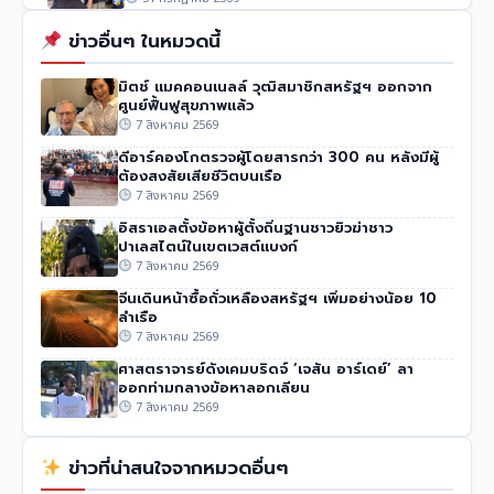
ข่าวอื่นๆ ในหมวดนี้
มิตช์ แมคคอนเนลล์ วุฒิสมาชิกสหรัฐฯ ออกจาก
ศูนย์ฟื้นฟูสุขภาพแล้ว
7 สิงหาคม 2569
ดีอาร์คองโกตรวจผู้โดยสารกว่า 300 คน หลังมีผู้
ต้องสงสัยเสียชีวิตบนเรือ
7 สิงหาคม 2569
อิสราเอลตั้งข้อหาผู้ตั้งถิ่นฐานชาวยิวฆ่าชาว
ปาเลสไตน์ในเขตเวสต์แบงก์
7 สิงหาคม 2569
จีนเดินหน้าซื้อถั่วเหลืองสหรัฐฯ เพิ่มอย่างน้อย 10
ลำเรือ
7 สิงหาคม 2569
ศาสตราจารย์ดังเคมบริดจ์ ‘เจสัน อาร์เดย์’ ลา
ออกท่ามกลางข้อหาลอกเลียน
7 สิงหาคม 2569
ข่าวที่น่าสนใจจากหมวดอื่นๆ