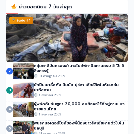
ข่าวยอดนิยม 7 วันล่าสุด
อันดับ #1
กลุ่มตาลีบันครองอำนาจในอัฟกานิสถานครบ 5 ปี: 5
ทรัมป์เผย ‘Board of Peace’ บรรลุข้อตกลงปลดอาวุธฮา
สิ่งควรรู้
2
มาส
31 กรกฎาคม 2569
305 วิว
•
31 กรกฎาคม 2569
นักปีนเขาชื่อดัง นิมมัล ปูร์จา เสียชีวิตในหิมะถล่ม
ปากีสถาน
3
1 สิงหาคม 2569
ผู้พลัดถิ่นกัมพูชา 20,000 คนยังคงไร้ที่อยู่ตามแนว
ชายแดนไทย
4
1 สิงหาคม 2569
พบรถมอเตอร์ไซค์ของพี่น้องชาวรัสเซียหายตัวไปใน
ชลบุรี
5
31 กรกฎาคม 2569