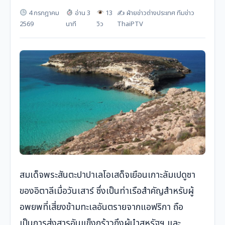
4 กรกฎาคม
อ่าน 3
13
✍️ ฝ่ายข่าวต่างประเทศ ทีมข่าว
2569
นาที
วิว
ThaiPTV
สมเด็จพระสันตะปาปาเลโอเสด็จเยือนเกาะลัมเปดูซา
ของอิตาลีเมื่อวันเสาร์ ซึ่งเป็นท่าเรือสำคัญสำหรับผู้
อพยพที่เสี่ยงข้ามทะเลอันตรายจากแอฟริกา ถือ
เป็นการส่งสารอันแข็งกร้าวถึงผู้นำสหรัฐฯ และ