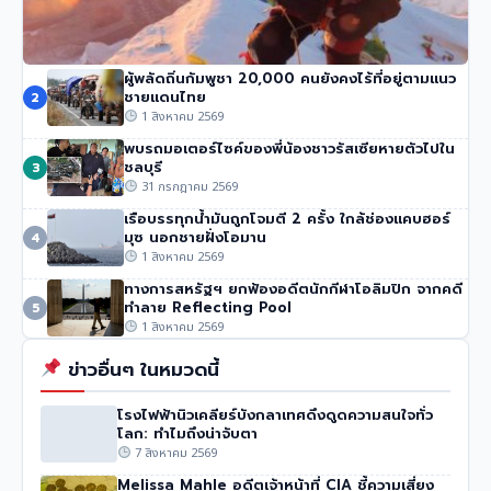
ผู้พลัดถิ่นกัมพูชา 20,000 คนยังคงไร้ที่อยู่ตามแนว
นักปีนเขาชื่อดัง นิมมัล ปูร์จา เสียชีวิตในหิมะถล่มปากีสถาน
ชายแดนไทย
2
48 วิว
•
1 สิงหาคม 2569
1 สิงหาคม 2569
พบรถมอเตอร์ไซค์ของพี่น้องชาวรัสเซียหายตัวไปใน
ชลบุรี
3
31 กรกฎาคม 2569
เรือบรรทุกน้ำมันถูกโจมตี 2 ครั้ง ใกล้ช่องแคบฮอร์
มุซ นอกชายฝั่งโอมาน
4
1 สิงหาคม 2569
ทางการสหรัฐฯ ยกฟ้องอดีตนักกีฬาโอลิมปิก จากคดี
ทำลาย Reflecting Pool
5
1 สิงหาคม 2569
ข่าวอื่นๆ ในหมวดนี้
โรงไฟฟ้านิวเคลียร์บังกลาเทศดึงดูดความสนใจทั่ว
โลก: ทำไมถึงน่าจับตา
7 สิงหาคม 2569
Melissa Mahle อดีตเจ้าหน้าที่ CIA ชี้ความเสี่ยง