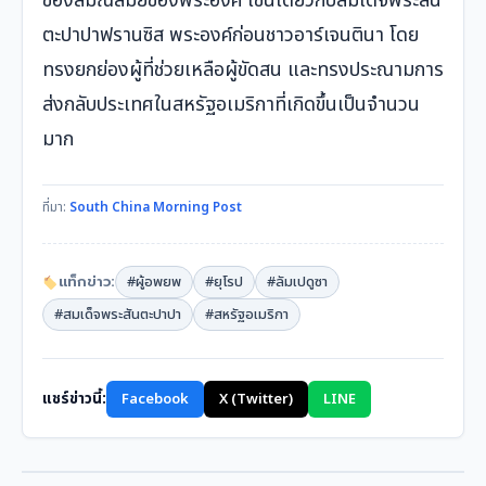
ของสมณสมัยของพระองค์ เช่นเดียวกับสมเด็จพระสัน
ตะปาปาฟรานซิส พระองค์ก่อนชาวอาร์เจนตินา โดย
ทรงยกย่องผู้ที่ช่วยเหลือผู้ขัดสน และทรงประณามการ
ส่งกลับประเทศในสหรัฐอเมริกาที่เกิดขึ้นเป็นจำนวน
มาก
ที่มา:
South China Morning Post
แท็กข่าว:
#ผู้อพยพ
#ยุโรป
#ลัมเปดูซา
#สมเด็จพระสันตะปาปา
#สหรัฐอเมริกา
แชร์ข่าวนี้:
Facebook
X (Twitter)
LINE