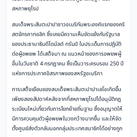
สหภาพยุโรป
สมเด็จพระสันตะปาปาชาวอเมริกันพระองค์แรกของคริ
สตจักรคาทอลิก ซึ่งเคยมีความเห็นขัดแย้งกับรัฐบาล
ของประธานาธิบดีโดนัลด์ ทรัมป์ ในประเด็นการปฏิบัติ
ต่อผู้อพยพ ได้เสด็จมา ณ แนวหน้าของการอพยพผู้
อื่นในวันชาติ 4 กรกฎาคม ซึ่งเป็นวาระครบรอบ 250 ปี
แห่งการประกาศอิสรภาพของสหรัฐอเมริกา
การเสด็จเยือนของสมเด็จพระสันตะปาปาเลโอเกิดขึ้น
เพียงสองสัปดาห์หลังจากที่สหภาพยุโรปได้อนุมัติกฎ
ระเบียบใหม่เกี่ยวกับการโยกย้ายถิ่นฐาน ซึ่งอนุญาตให้
มีการควบคุมตัวผู้อพยพในวงกว้างมากขึ้น และให้จัด
ตั้งศูนย์ส่งตัวกลับนอกกลุ่มประเทศสมาชิกได้อย่างถูก