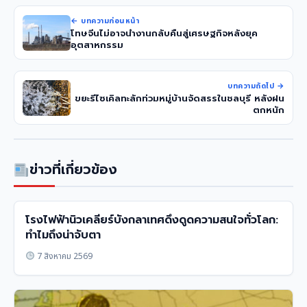
← บทความก่อนหน้า
โทษจีนไม่อาจนำงานกลับคืนสู่เศรษฐกิจหลังยุค
อุตสาหกรรม
บทความถัดไป →
ขยะรีไซเคิลทะลักท่วมหมู่บ้านจัดสรรในชลบุรี หลังฝน
ตกหนัก
ข่าวที่เกี่ยวข้อง
โรงไฟฟ้านิวเคลียร์บังกลาเทศดึงดูดความสนใจทั่วโลก:
ทำไมถึงน่าจับตา
7 สิงหาคม 2569