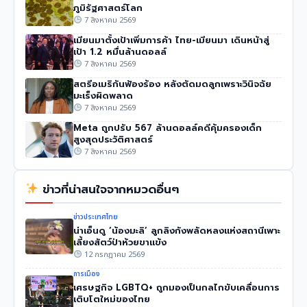
ภูมิรัฐศาสตร์โลก
7 สิงหาคม 2569
เมียนมาตั้งเป้าเพิ่มการค้า ไทย-เมียนมา เดินหน้าสู่
เป้า 1.2 หมื่นล้านดอลล์
7 สิงหาคม 2569
สตรีอเมริกันฟ้องร้อง หลังตัดมดลูกเพราะวินิจฉัย
มะเร็งผิดพลาด
7 สิงหาคม 2569
Meta ถูกปรับ 567 ล้านดอลล์คดีคุ้มครองเด็ก
สูงสุดประวัติศาสตร์
7 สิงหาคม 2569
ข่าวที่น่าสนใจจากหมวดอื่นๆ
ข่าวประเทศไทย
น่าเอ็นดู ‘น้องมะลิ’ ลูกลิงกังพลัดหลงแห่งสถานีเพาะ
เลี้ยงสัตว์ป่าห้วยขาแข้ง
12 กรกฎาคม 2569
การเมือง
เศรษฐกิจ LGBTQ+ ถูกมองเป็นกลไกขับเคลื่อนการ
เติบโตใหม่ของไทย