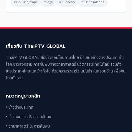
อนุทิน ชาญวีรกูล
สหรัฐฯ
ฟุตบอลโลก
สหราชอาณาจักร
เกี่ยวกับ ThaiPTV GLOBAL
ThaiPTV GLOBAL สื่อข่าวออนไลน์ภาษาไทย นำเสนอข่าวต่างประเทศ ข่าว
โลก ข่าวสงคราม การค้นพบทางวิทยาศาสตร์ นวัตกรรมเทคโนโลยี รวมถึง
ข่าวประเทศไทยและข่าวทั่วไป ด้วยความรวดเร็ว แม่นยำ และรอบด้าน เพื่อคน
ไทยทั่วโลก
หมวดหมู่ข่าวหลัก
• ข่าวต่างประเทศ
• ข่าวสงคราม & ความมั่นคง
• วิทยาศาสตร์ & การค้นพบ