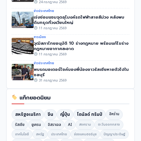
24 กรกฎาคม 2569
ข่าวประเทศไทย
เร่งซ่อมแซมจุดอุโมงค์รถไฟฟ้าสายสีม่วง หลังพบ
ดินทรุดที่วงเวียนใหญ่
11 กรกฎาคม 2569
การเมือง
วุฒิสภาไทยอนุมัติ 10 ร่างกฎหมาย พร้อมแก้ไขร่าง
กฎหมายอากาศสะอาด
11 กรกฎาคม 2569
ข่าวประเทศไทย
พบรถมอเตอร์ไซค์ของพี่น้องชาวรัสเซียหายตัวไปใน
ชลบุรี
31 กรกฎาคม 2569
แท็กยอดนิยม
สหรัฐอเมริกา
จีน
ญี่ปุ่น
โดนัลด์ ทรัมป์
อิหร่าน
รัสเซีย
ยูเครน
อิสราเอล
AI
สงคราม
ตะวันออกกลาง
เทคโนโลยี
สหรัฐ
ประเทศไทย
ช่องแคบฮอร์มุซ
ปัญญาประดิษฐ์