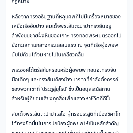
กฎหมาย
หลังจากทรงอธิษฐานที่หลุมศพที่ไม่มีเครื่องหมายของ
เหยื่อเรืออับปาง สมเด็จพระสันตะปาปาทรงยืนอยู่
ลำพังบนชายฝั่งหินของเกาะ ทรงทอดพระเนตรออกไป
ยังทะเลท่ามกลางกระแสลมแรง ณ จุดที่เรือผู้อพยพ
นับไม่ถ้วนได้จมหายไปในเกลียวคลื่น
พระองค์ได้ตรัสกับครอบครัวผู้อพยพ ก่อนจะทรงจับ
มือเด็กๆ และทรงยืนเคียงข้างมารดาที่กำลังตั้งครรภ์
ของพวกเขาที่ ‘ประตูสู่ยุโรป’ ซึ่งเป็นอนุสรณ์สถาน
สำหรับผู้ที่ยอมเสี่ยงทุกสิ่งเพื่อแสวงหาชีวิตที่ดีขึ้น
สมเด็จพระสันตะปาปาเลโอ ผู้ทรงประสูติที่เมืองชิคาโก
ได้ทรงยึดมั่นในการปกป้องผู้อพยพให้เป็นหลักสำคัญ