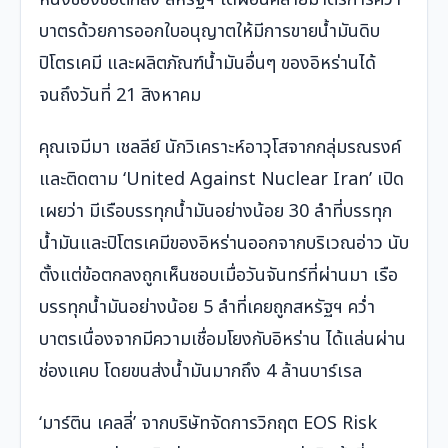
บาตรด้วยการออกใบอนุญาตให้มีการขายน้ำมันดิบ
ปิโตรเคมี และผลิตภัณฑ์น้ำมันอื่นๆ ของอิหร่านได้
จนถึงวันที่ 21 สิงหาคม
คุณเจมีมา เชลลีย์ นักวิเคราะห์อาวุโสจากกลุ่มรณรงค์
และติดตาม ‘United Against Nuclear Iran’ เปิด
เผยว่า มีเรือบรรทุกน้ำมันอย่างน้อย 30 ลำที่บรรทุก
น้ำมันและปิโตรเคมีของอิหร่านออกจากบริเวณอ่าว นับ
ตั้งแต่ข้อตกลงถูกเห็นชอบเมื่อวันจันทร์ที่ผ่านมา เรือ
บรรทุกน้ำมันอย่างน้อย 5 ลำที่เคยถูกสหรัฐฯ คว่ำ
บาตรเนื่องจากมีความเชื่อมโยงกับอิหร่าน ได้แล่นผ่าน
ช่องแคบ โดยขนส่งน้ำมันมากถึง 4 ล้านบาร์เรล
‘มาร์ติน เคลลี่’ จากบริษัทจัดการวิกฤต EOS Risk