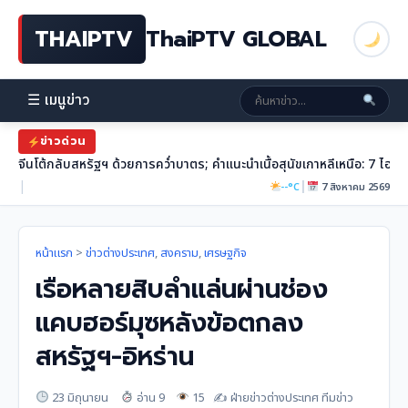
THAIPTV
ThaiPTV GLOBAL
☰ เมนูข่าว
ข่าวด่วน
จีนโต้กลับสหรัฐฯ ด้วยการคว่ำบาตร; คำแนะนำเนื้อสุนัขเกาหลีเหนือ: 7 ไฮไ
|
|
--°C
7 สิงหาคม 2569
หน้าแรก
>
ข่าวต่างประเทศ
,
สงคราม
,
เศรษฐกิจ
เรือหลายสิบลำแล่นผ่านช่อง
แคบฮอร์มุซหลังข้อตกลง
สหรัฐฯ-อิหร่าน
23 มิถุนายน
อ่าน 9
15
✍️ ฝ่ายข่าวต่างประเทศ ทีมข่าว