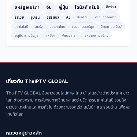
สหรัฐอเมริกา
จีน
ญี่ปุ่น
โดนัลด์ ทรัมป์
อิหร่าน
รัสเซีย
ยูเครน
อิสราเอล
AI
สงคราม
ตะวันออกกลาง
เทคโนโลยี
สหรัฐ
ประเทศไทย
ช่องแคบฮอร์มุซ
ปัญญาประดิษฐ์
อนุทิน ชาญวีรกูล
สหรัฐฯ
ฟุตบอลโลก
สหราชอาณาจักร
เกี่ยวกับ ThaiPTV GLOBAL
ThaiPTV GLOBAL สื่อข่าวออนไลน์ภาษาไทย นำเสนอข่าวต่างประเทศ ข่าว
โลก ข่าวสงคราม การค้นพบทางวิทยาศาสตร์ นวัตกรรมเทคโนโลยี รวมถึง
ข่าวประเทศไทยและข่าวทั่วไป ด้วยความรวดเร็ว แม่นยำ และรอบด้าน เพื่อคน
ไทยทั่วโลก
หมวดหมู่ข่าวหลัก