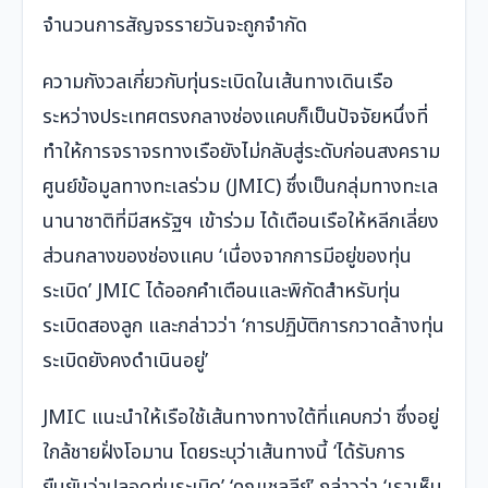
จำนวนการสัญจรรายวันจะถูกจำกัด
ความกังวลเกี่ยวกับทุ่นระเบิดในเส้นทางเดินเรือ
ระหว่างประเทศตรงกลางช่องแคบก็เป็นปัจจัยหนึ่งที่
ทำให้การจราจรทางเรือยังไม่กลับสู่ระดับก่อนสงคราม
ศูนย์ข้อมูลทางทะเลร่วม (JMIC) ซึ่งเป็นกลุ่มทางทะเล
นานาชาติที่มีสหรัฐฯ เข้าร่วม ได้เตือนเรือให้หลีกเลี่ยง
ส่วนกลางของช่องแคบ ‘เนื่องจากการมีอยู่ของทุ่น
ระเบิด’ JMIC ได้ออกคำเตือนและพิกัดสำหรับทุ่น
ระเบิดสองลูก และกล่าวว่า ‘การปฏิบัติการกวาดล้างทุ่น
ระเบิดยังคงดำเนินอยู่’
JMIC แนะนำให้เรือใช้เส้นทางทางใต้ที่แคบกว่า ซึ่งอยู่
ใกล้ชายฝั่งโอมาน โดยระบุว่าเส้นทางนี้ ‘ได้รับการ
ยืนยันว่าปลอดทุ่นระเบิด’ ‘คุณเชลลีย์’ กล่าวว่า ‘เราเห็น