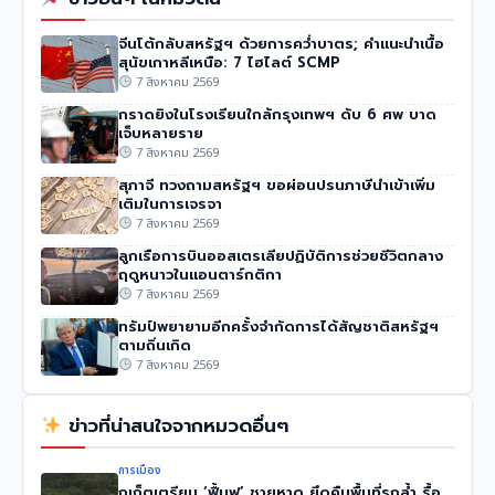
จีนโต้กลับสหรัฐฯ ด้วยการคว่ำบาตร; คำแนะนำเนื้อ
สุนัขเกาหลีเหนือ: 7 ไฮไลต์ SCMP
7 สิงหาคม 2569
กราดยิงในโรงเรียนใกล้กรุงเทพฯ ดับ 6 ศพ บาด
เจ็บหลายราย
7 สิงหาคม 2569
สุภาจี ทวงถามสหรัฐฯ ขอผ่อนปรนภาษีนำเข้าเพิ่ม
เติมในการเจรจา
7 สิงหาคม 2569
ลูกเรือการบินออสเตรเลียปฏิบัติการช่วยชีวิตกลาง
ฤดูหนาวในแอนตาร์กติกา
7 สิงหาคม 2569
ทรัมป์พยายามอีกครั้งจำกัดการได้สัญชาติสหรัฐฯ
ตามถิ่นเกิด
7 สิงหาคม 2569
ข่าวที่น่าสนใจจากหมวดอื่นๆ
การเมือง
ภูเก็ตเตรียม ‘ฟื้นฟู’ ชายหาด ยึดคืนพื้นที่รุกล้ำ รื้อ