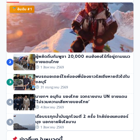
อันดับ #1
ผู้พลัดถิ่นกัมพูชา 20,000 คนยังคงไร้ที่อยู่ตามแนว
นักปีนเขาชื่อดัง นิมมัล ปูร์จา เสียชีวิตในหิมะถล่มปากีสถาน
ชายแดนไทย
2
50 วิว
•
1 สิงหาคม 2569
1 สิงหาคม 2569
พบรถมอเตอร์ไซค์ของพี่น้องชาวรัสเซียหายตัวไปใน
ชลบุรี
3
31 กรกฎาคม 2569
นายกฯ อนุทิน ของไทย จวกรายงาน UN ชายแดน
‘ไม่รวมความเสียหายของไทย’
4
4 สิงหาคม 2569
เรือบรรทุกน้ำมันถูกโจมตี 2 ครั้ง ใกล้ช่องแคบฮอร์
มุซ นอกชายฝั่งโอมาน
5
1 สิงหาคม 2569
ข่าวอื่นๆ ในหมวดนี้