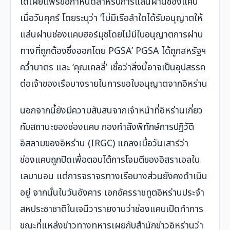
ได้เผยแพร่ข้อกำหนดสำหรับการแล่นผ่านช่องแคบ
เมื่อวันศุกร์ โดยระบุว่า ‘ไม่มีเรือลำใดได้รับอนุญาตให้
แล่นผ่านช่องแคบฮอร์มุซโดยไม่มีใบอนุญาตการผ่าน
ทางที่ถูกต้องซึ่งออกโดย PGSA’ PGSA ได้ถูกสหรัฐฯ
คว่ำบาตร และ ‘คุณเคลลี่’ เชื่อว่าสิ่งนี้อาจเป็นอุปสรรค
ต่อเจ้าของเรือบางรายในการขอใบอนุญาตจากอิหร่าน
นอกจากนี้ยังมีความสับสนจากเจ้าหน้าที่อิหร่านเกี่ยว
กับสถานะของช่องแคบ กองกำลังพิทักษ์การปฏิวัติ
อิสลามของอิหร่าน (IRGC) แถลงเมื่อวันเสาร์ว่า
ช่องแคบถูกปิดเพื่อตอบโต้การโจมตีของอิสราเอลใน
เลบานอน แต่การจราจรทางเรือบางส่วนยังคงดำเนิน
อยู่ จากนั้นในวันอังคาร เอกอัครราชทูตอิหร่านประจำ
สหประชาชาติในเจนีวารายงานว่าช่องแคบเปิดทำการ
ขณะที่แหล่งข่าวทางทหารเผยกับสำนักข่าวอิหร่านว่า