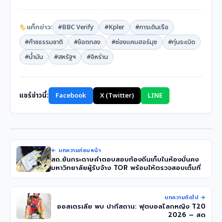
แท็กข่าว:
#BBC Verify
#Kpler
#การเดินเรือ
#ก๊าซธรรมชาติ
#ข้อตกลง
#ช่องแคบฮอร์มุซ
#ทุ่นระเบิด
#น้ำมัน
#สหรัฐฯ
#อิหร่าน
แชร์ข่าวนี้:
Facebook
X (Twitter)
LINE
← บทความก่อนหน้า
สถ.ยันกระดาษคำตอบสอบท้องถิ่นเก็บในห้องมั่นคง
มหาวิทยาลัยผู้รับจ้าง TOR พร้อมให้ตรวจสอบเต็มที่
บทความถัดไป →
ออสเตรเลีย พบ ปากีสถาน: ฟุตบอลโลกหญิง T20
2026 – สด