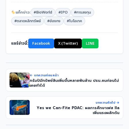
แท็กข่าว:
#BioWorld
#IPO
#การลงทุน
#ตลาดหลักทรัพย์
#ฮ่องกง
#ไบโอเทค
แชร์ข่าวนี้:
Facebook
X (Twitter)
LINE
← บทความก่อนหน้า
ทรัมป์มีทรัพย์สินเพิ่มขึ้นหลายพันล้าน ปธน.คนก่อนไม่
เคยทำได้
บทความถัดไป →
Yes we Can-Fite PDAC: ผลการศึกษาเฟส IIa
เพิ่มแรงผลักดัน