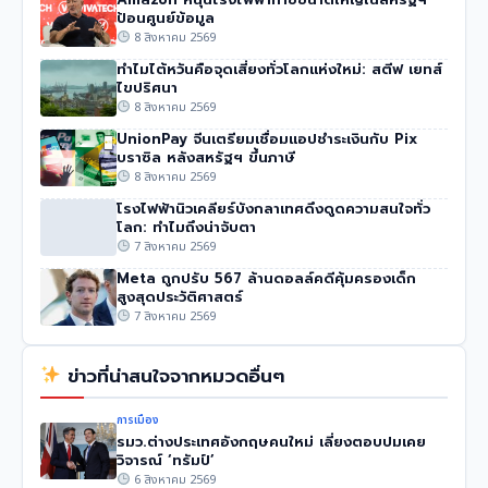
ป้อนศูนย์ข้อมูล
8 สิงหาคม 2569
ทำไมไต้หวันคือจุดเสี่ยงทั่วโลกแห่งใหม่: สตีฟ เยทส์
ไขปริศนา
8 สิงหาคม 2569
UnionPay จีนเตรียมเชื่อมแอปชำระเงินกับ Pix
บราซิล หลังสหรัฐฯ ขึ้นภาษี
8 สิงหาคม 2569
โรงไฟฟ้านิวเคลียร์บังกลาเทศดึงดูดความสนใจทั่ว
โลก: ทำไมถึงน่าจับตา
7 สิงหาคม 2569
Meta ถูกปรับ 567 ล้านดอลล์คดีคุ้มครองเด็ก
สูงสุดประวัติศาสตร์
7 สิงหาคม 2569
ข่าวที่น่าสนใจจากหมวดอื่นๆ
การเมือง
รมว.ต่างประเทศอังกฤษคนใหม่ เลี่ยงตอบปมเคย
วิจารณ์ ‘ทรัมป์’
6 สิงหาคม 2569