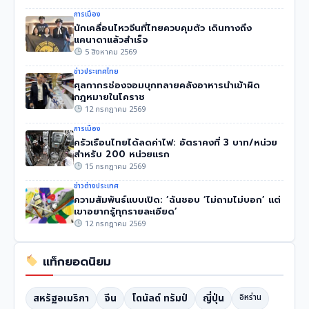
การเมือง
นักเคลื่อนไหวจีนที่ไทยควบคุมตัว เดินทางถึง
แคนาดาแล้วสำเร็จ
5 สิงหาคม 2569
ข่าวประเทศไทย
ศุลกากรช่องจอมบุกทลายคลังอาหารนำเข้าผิด
กฎหมายในโคราช
12 กรกฎาคม 2569
การเมือง
ครัวเรือนไทยได้ลดค่าไฟ: อัตราคงที่ 3 บาท/หน่วย
สำหรับ 200 หน่วยแรก
15 กรกฎาคม 2569
ข่าวต่างประเทศ
ความสัมพันธ์แบบเปิด: ‘ฉันชอบ ‘ไม่ถามไม่บอก’ แต่
เขาอยากรู้ทุกรายละเอียด’
12 กรกฎาคม 2569
แท็กยอดนิยม
สหรัฐอเมริกา
จีน
โดนัลด์ ทรัมป์
ญี่ปุ่น
อิหร่าน