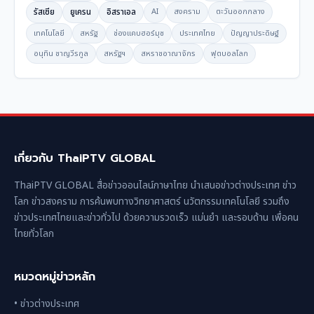
รัสเซีย
ยูเครน
อิสราเอล
AI
สงคราม
ตะวันออกกลาง
เทคโนโลยี
สหรัฐ
ช่องแคบฮอร์มุซ
ประเทศไทย
ปัญญาประดิษฐ์
อนุทิน ชาญวีรกูล
สหรัฐฯ
สหราชอาณาจักร
ฟุตบอลโลก
เกี่ยวกับ ThaiPTV GLOBAL
ThaiPTV GLOBAL สื่อข่าวออนไลน์ภาษาไทย นำเสนอข่าวต่างประเทศ ข่าว
โลก ข่าวสงคราม การค้นพบทางวิทยาศาสตร์ นวัตกรรมเทคโนโลยี รวมถึง
ข่าวประเทศไทยและข่าวทั่วไป ด้วยความรวดเร็ว แม่นยำ และรอบด้าน เพื่อคน
ไทยทั่วโลก
หมวดหมู่ข่าวหลัก
• ข่าวต่างประเทศ