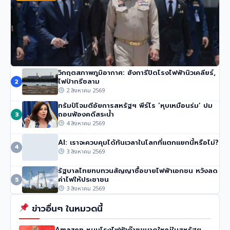
วิกฤตสภาพภูมิอากาศ: ฮังการีปิดโรงไฟฟ้านิวเคลียร์,
นายกฯ อนุทิน ของไทย จวกรายงาน UN ชายแดน ‘ไม่รวม
ไฟป่ากรีซลาม
2
ความเสียหายของไทย’
2 สิงหาคม 2569
48 วิว
•
4 สิงหาคม 2569
ทรัมป์โจมตีอัยการสหรัฐฯ พีร์โร ‘หุบเหมือนร่ม’ ปม
ถอนฟ้องคดีสระน้ำ
3
4 สิงหาคม 2569
AI: เราจะควบคุมได้ทันเวลาในโลกที่แตกแยกนี้หรือไม่?
4
3 สิงหาคม 2569
รัฐบาลไทยทบทวนสัญญาซื้อขายไฟฟ้าเอกชน หวังลด
ค่าไฟให้ประชาชน
5
3 สิงหาคม 2569
ข่าวอื่นๆ ในหมวดนี้
Amazon หนุนโรงไฟฟ้าก๊าซขนาดใหญ่ในสหรัฐฯ