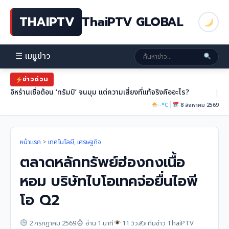
THAIPTV
ThaiPTV GLOBAL
☰ เมนูข่าว
ข่าวด่วน
อิหร่านเชื่อต้อน ‘ทรัมป์’ จนมุม แต่ความเสี่ยงที่แท้จริงคืออะไร?
|
|
--°C
8 สิงหาคม 2569
หน้าแรก
>
เทคโนโลยี
,
เศรษฐกิจ
ตลาดหลักทรัพย์ฮ่องกงเนื้อ
หอม บริษัทไบโอเทคจ่อยื่นไอพี
โอ Q2
2 กรกฎาคม 2569
อ่าน 1 นาที
11 วิว
✍️ ทีมข่าว ThaiPTV