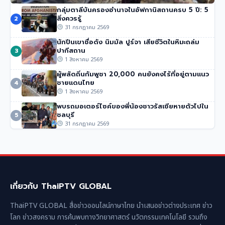
กลุ่มตาลีบันครองอำนาจในอัฟกานิสถานครบ 5 ปี: 5
ทรัมป์เผย ‘Board of Peace’ บรรลุข้อตกลงปลดอาวุธฮา
สิ่งควรรู้
2
มาส
31 กรกฎาคม 2569
305 วิว
•
31 กรกฎาคม 2569
นักปีนเขาชื่อดัง นิมมัล ปูร์จา เสียชีวิตในหิมะถล่ม
ปากีสถาน
3
1 สิงหาคม 2569
ผู้พลัดถิ่นกัมพูชา 20,000 คนยังคงไร้ที่อยู่ตามแนว
ชายแดนไทย
4
1 สิงหาคม 2569
พบรถมอเตอร์ไซค์ของพี่น้องชาวรัสเซียหายตัวไปใน
ชลบุรี
5
31 กรกฎาคม 2569
เกี่ยวกับ ThaiPTV GLOBAL
ThaiPTV GLOBAL สื่อข่าวออนไลน์ภาษาไทย นำเสนอข่าวต่างประเทศ ข่าว
โลก ข่าวสงคราม การค้นพบทางวิทยาศาสตร์ นวัตกรรมเทคโนโลยี รวมถึง