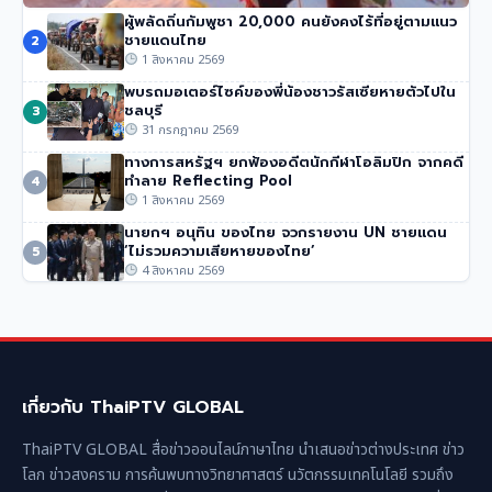
ผู้พลัดถิ่นกัมพูชา 20,000 คนยังคงไร้ที่อยู่ตามแนว
นักปีนเขาชื่อดัง นิมมัล ปูร์จา เสียชีวิตในหิมะถล่มปากีสถาน
ชายแดนไทย
2
50 วิว
•
1 สิงหาคม 2569
1 สิงหาคม 2569
พบรถมอเตอร์ไซค์ของพี่น้องชาวรัสเซียหายตัวไปใน
ชลบุรี
3
31 กรกฎาคม 2569
ทางการสหรัฐฯ ยกฟ้องอดีตนักกีฬาโอลิมปิก จากคดี
ทำลาย Reflecting Pool
4
1 สิงหาคม 2569
นายกฯ อนุทิน ของไทย จวกรายงาน UN ชายแดน
‘ไม่รวมความเสียหายของไทย’
5
4 สิงหาคม 2569
เกี่ยวกับ ThaiPTV GLOBAL
ThaiPTV GLOBAL สื่อข่าวออนไลน์ภาษาไทย นำเสนอข่าวต่างประเทศ ข่าว
โลก ข่าวสงคราม การค้นพบทางวิทยาศาสตร์ นวัตกรรมเทคโนโลยี รวมถึง