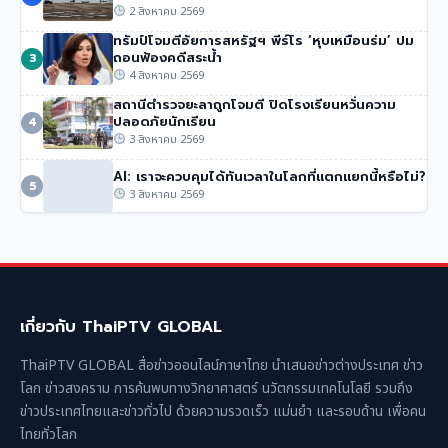
ความเสียหายของไทย’
2 สิงหาคม 2569
48 วิว
•
4 สิงหาคม 2569
ทรัมป์โจมตีอัยการสหรัฐฯ พีร์โร ‘หุบเหมือนร่ม’ ปม
ถอนฟ้องคดีสระน้ำ
3
4 สิงหาคม 2569
สถานีตำรวจยะลาถูกโจมตี ปิดโรงเรียนหวั่นความ
ปลอดภัยนักเรียน
4
3 สิงหาคม 2569
AI: เราจะควบคุมได้ทันเวลาในโลกที่แตกแยกนี้หรือไม่?
5
3 สิงหาคม 2569
เกี่ยวกับ ThaiPTV GLOBAL
ThaiPTV GLOBAL สื่อข่าวออนไลน์ภาษาไทย นำเสนอข่าวต่างประเทศ ข่าว
โลก ข่าวสงคราม การค้นพบทางวิทยาศาสตร์ นวัตกรรมเทคโนโลยี รวมถึง
ข่าวประเทศไทยและข่าวทั่วไป ด้วยความรวดเร็ว แม่นยำ และรอบด้าน เพื่อคน
ไทยทั่วโลก