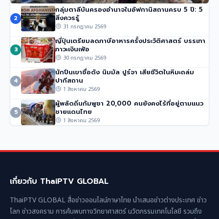
กลุ่มตาลีบันครองอำนาจในอัฟกานิสถานครบ 5 ปี: 5
ทรัมป์เผย ‘Board of Peace’ บรรลุข้อตกลงปลดอาวุธฮา
สิ่งควรรู้
2
มาส
31 กรกฎาคม 2569
262 วิว
•
31 กรกฎาคม 2569
ญี่ปุ่นเตรียมลดภาษีอาหารครั้งประวัติศาสตร์ บรรเทา
ภาวะเงินเฟ้อ
3
30 กรกฎาคม 2569
นักปีนเขาชื่อดัง นิมมัล ปูร์จา เสียชีวิตในหิมะถล่ม
ปากีสถาน
4
1 สิงหาคม 2569
ผู้พลัดถิ่นกัมพูชา 20,000 คนยังคงไร้ที่อยู่ตามแนว
ชายแดนไทย
5
1 สิงหาคม 2569
เกี่ยวกับ ThaiPTV GLOBAL
ThaiPTV GLOBAL สื่อข่าวออนไลน์ภาษาไทย นำเสนอข่าวต่างประเทศ ข่าว
โลก ข่าวสงคราม การค้นพบทางวิทยาศาสตร์ นวัตกรรมเทคโนโลยี รวมถึง