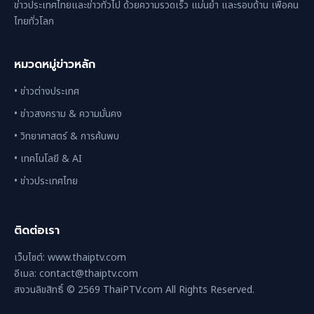
ข่าวประเทศไทยและข่าวทั่วไป ด้วยความรวดเร็ว แม่นยำ และรอบด้าน เพื่อคน
ไทยทั่วโลก
หมวดหมู่ข่าวหลัก
• ข่าวต่างประเทศ
• ข่าวสงคราม & ความมั่นคง
• วิทยาศาสตร์ & การค้นพบ
• เทคโนโลยี & AI
• ข่าวประเทศไทย
ติดต่อเรา
เว็บไซต์: www.thaiptv.com
อีเมล: contact@thaiptv.com
สงวนลิขสิทธิ์ © 2569 ThaiPTV.com All Rights Reserved.