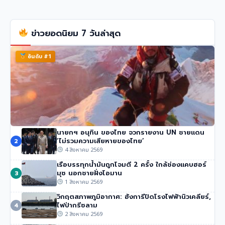
ข่าวยอดนิยม 7 วันล่าสุด
อันดับ #1
นายกฯ อนุทิน ของไทย จวกรายงาน UN ชายแดน
นักปีนเขาชื่อดัง นิมมัล ปูร์จา เสียชีวิตในหิมะถล่มปากีสถาน
‘ไม่รวมความเสียหายของไทย’
2
53 วิว
•
1 สิงหาคม 2569
4 สิงหาคม 2569
เรือบรรทุกน้ำมันถูกโจมตี 2 ครั้ง ใกล้ช่องแคบฮอร์
มุซ นอกชายฝั่งโอมาน
3
1 สิงหาคม 2569
วิกฤตสภาพภูมิอากาศ: ฮังการีปิดโรงไฟฟ้านิวเคลียร์,
ไฟป่ากรีซลาม
4
2 สิงหาคม 2569