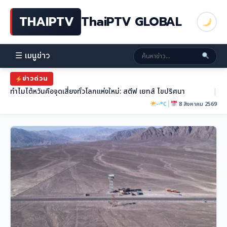
THAIPTV
ThaiPTV GLOBAL
☰ เมนูข่าว
ข่าวด่วน
ทำไมไต้หวันคือจุดเสี่ยงทั่วโลกแห่งใหม่: สตีฟ เยทส์ ไขปริศนา
|
|
--°C
8 สิงหาคม 2569