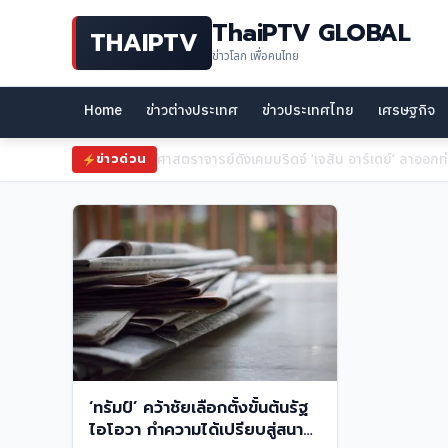
ThaiPTV GLOBAL
THAIPTV
ข่าวโลก เพื่อคนไทย
Home
ข่าวต่างประเทศ
ข่าวประเทศไทย
เศรษฐกิจ
ศาสตราจารย์ดังเคมบริดจ์ ‘เจสัน อาร์เดย์’ ลาออก
ข่าวด่วน
‘ทรัมป์’ คว้าชัยเลือกตั้งขั้นต้นรัฐ
ไอโอวา กำความได้เปรียบสู่สนาม