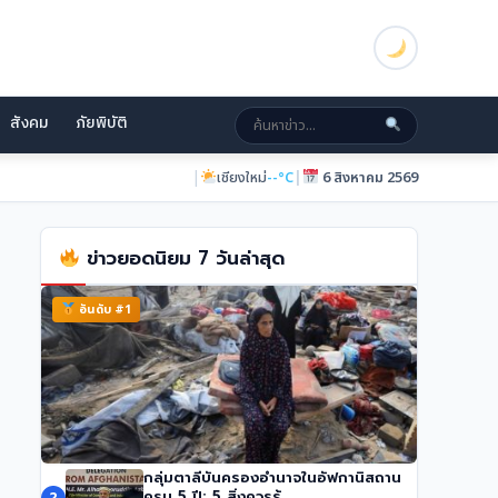
สังคม
ภัยพิบัติ
|
|
เชียงใหม่
--°C
6 สิงหาคม 2569
ข่าวยอดนิยม 7 วันล่าสุด
อันดับ #1
กลุ่มตาลีบันครองอำนาจในอัฟกานิสถาน
ทรัมป์เผย ‘Board of Peace’ บรรลุข้อตกลง
ครบ 5 ปี: 5 สิ่งควรรู้
2