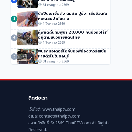
ปลดอาวุธฮามาส
31 กรกฎาคม 2569
299 วิว
•
31 กรกฎาคม 2569
นักปีนเขาชื่อดัง นิมมัล ปูร์จา เสียชีวิตใน
หิมะถล่มปากีสถาน
3
1 สิงหาคม 2569
ผู้พลัดถิ่นกัมพูชา 20,000 คนยังคงไร้ที่
อยู่ตามแนวชายแดนไทย
4
1 สิงหาคม 2569
พบรถมอเตอร์ไซค์ของพี่น้องชาวรัสเซีย
หายตัวไปในชลบุรี
5
31 กรกฎาคม 2569
ติดต่อเรา
เว็บไซต์: www.thaiptv.com
อีเมล: contact@thaiptv.com
สงวนลิขสิทธิ์ © 2569 ThaiPTV.com All Rights
Reserved.