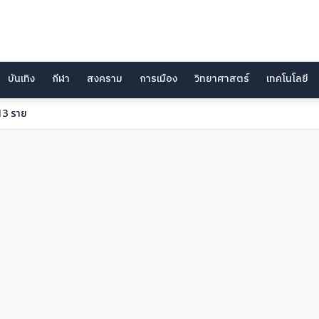
บันเทิง
กีฬา
สงคราม
การเมือง
วิทยาศาสตร์
เทคโนโลยี
13 ราย