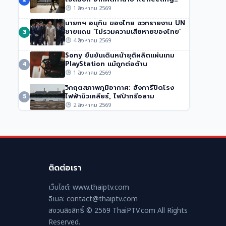
ปากีสถาน
Pool
1 สิงหาคม 2569
51 วิว
•
1 สิงหาคม 2569
นายกฯ อนุทิน ของไทย จวกรายงาน UN
ชายแดน ‘ไม่รวมความเสียหายของไทย’
3
4 สิงหาคม 2569
Sony ยืนยันเดินหน้ายุติผลิตแผ่นเกม
PlayStation แม้ถูกต่อต้าน
4
1 สิงหาคม 2569
วิกฤตสภาพภูมิอากาศ: ฮังการีปิดโรง
ไฟฟ้านิวเคลียร์, ไฟป่ากรีซลาม
5
2 สิงหาคม 2569
ติดต่อเรา
เว็บไซต์: www.thaiptv.com
อีเมล: contact@thaiptv.com
สงวนลิขสิทธิ์ © 2569 ThaiPTV.com All Rights
Reserved.