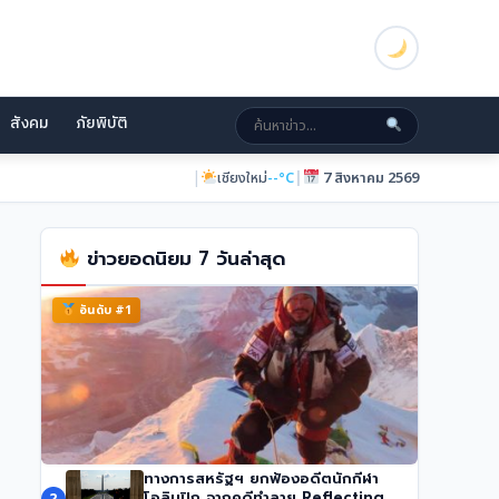
สังคม
ภัยพิบัติ
|
|
เชียงใหม่
--°C
7 สิงหาคม 2569
ข่าวยอดนิยม 7 วันล่าสุด
อันดับ #1
ทางการสหรัฐฯ ยกฟ้องอดีตนักกีฬา
นักปีนเขาชื่อดัง นิมมัล ปูร์จา เสียชีวิตในหิมะถล่ม
โอลิมปิก จากคดีทำลาย Reflecting
2