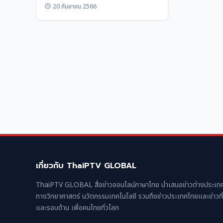
ดำเนินไปกว่า1เดือนแล้ว
20 กันยายน 2566
เกี่ยวกับ ThaiPTV GLOBAL
ThaiPTV GLOBAL สื่อข่าวออนไลน์ภาษาไทย นำเสนอข่าวต่างประเทศ
ทางวิทยาศาสตร์ นวัตกรรมเทคโนโลยี รวมถึงข่าวประเทศไทยและข่าวทั
และรอบด้าน เพื่อคนไทยทั่วโลก