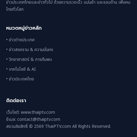
ข่าวประเทศไทยและข่าวทั่วไป ด้วยความรวดเร็ว แม่นยำ และรอบด้าน เพื่อคน
ไทยทั่วโลก
หมวดหมู่ข่าวหลัก
• ข่าวต่างประเทศ
• ข่าวสงคราม & ความมั่นคง
• วิทยาศาสตร์ & การค้นพบ
• เทคโนโลยี & AI
• ข่าวประเทศไทย
ติดต่อเรา
เว็บไซต์: www.thaiptv.com
อีเมล: contact@thaiptv.com
สงวนลิขสิทธิ์ © 2569 ThaiPTV.com All Rights Reserved.