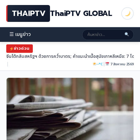
THAIPTV
ThaiPTV GLOBAL
☰ เมนูข่าว
ข่าวด่วน
จีนโต้กลับสหรัฐฯ ด้วยการคว่ำบาตร; คำแนะนำเนื้อสุนัขเกาหลีเหนือ: 7 ไฮไ
|
|
--°C
7 สิงหาคม 2569