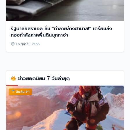
รัฐบาลอิสราเอล ลั่น “ทำลายล้างฮามาส!” เตรียมส่ง
กองกำลังภาคพื้นดินบุกกาซ่า
16 ตุลาคม 2566
ข่าวยอดนิยม 7 วันล่าสุด
อันดับ #1