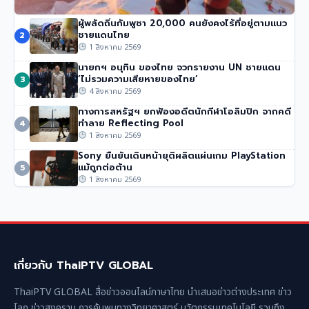
ผู้พลัดถิ่นกัมพูชา 20,000 คนยังคงไร้ที่อยู่ตามแนว
นักปีนเขาชื่อดัง นิมมัล ปูร์จา เสียชีวิตในหิมะถล่มปากีสถาน
ชายแดนไทย
2
51 วิว
•
1 สิงหาคม 2569
1 สิงหาคม 2569
นายกฯ อนุทิน ของไทย จวกรายงาน UN ชายแดน
‘ไม่รวมความเสียหายของไทย’
3
4 สิงหาคม 2569
ทางการสหรัฐฯ ยกฟ้องอดีตนักกีฬาโอลิมปิก จากคดี
ทำลาย Reflecting Pool
4
1 สิงหาคม 2569
Sony ยืนยันเดินหน้ายุติผลิตแผ่นเกม PlayStation
แม้ถูกต่อต้าน
5
1 สิงหาคม 2569
เกี่ยวกับ ThaiPTV GLOBAL
ThaiPTV GLOBAL สื่อข่าวออนไลน์ภาษาไทย นำเสนอข่าวต่างประเทศ ข่าว
โลก ข่าวสงคราม การค้นพบทางวิทยาศาสตร์ นวัตกรรมเทคโนโลยี รวมถึง