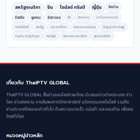
สหรัฐอเมริกา
จีน
โดนัลด์ ทรัมป์
ญี่ปุ่น
อิหร่าน
รัสเซีย
ยูเครน
อิสราเอล
AI
สงคราม
ตะวันออกกลาง
เทคโนโลยี
สหรัฐ
ประเทศไทย
ช่องแคบฮอร์มุซ
ปัญญาประดิษฐ์
อนุทิน ชาญวีรกูล
สหรัฐฯ
สหราชอาณาจักร
ฟุตบอลโลก
เกี่ยวกับ ThaiPTV GLOBAL
ThaiPTV GLOBAL สื่อข่าวออนไลน์ภาษาไทย นำเสนอข่าวต่างประเทศ ข่าว
โลก ข่าวสงคราม การค้นพบทางวิทยาศาสตร์ นวัตกรรมเทคโนโลยี รวมถึง
ข่าวประเทศไทยและข่าวทั่วไป ด้วยความรวดเร็ว แม่นยำ และรอบด้าน เพื่อคน
ไทยทั่วโลก
หมวดหมู่ข่าวหลัก