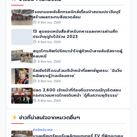
โรงงานขยะอิเล็กทรอนิกส์เถื่อนป่าสงวนปราจีนบุรี
สร้างผลกระทบสิ่งแวดล้อม
8 สิงหาคม 2569
13 สุดยอดหนังสือสำหรับทหารและทหารผ่านศึก
ประจำฤดูใบไม้ร่วง 2023
8 สิงหาคม 2569
สมุดโทรศัพท์ปริศนานำไปสู่หัวหน้าสายลับอัสซาดผู้
หลบหนี
8 สิงหาคม 2569
รัสเซียใช้โดรนโจมตีเจ้าหน้าที่แพทย์ยูเครน: ‘ฉันวิ่ง
หนีเพราะรู้ว่าจะต้องตาย’
8 สิงหาคม 2569
ปลด 3,400 เจ้าหน้าที่ท้องถิ่นจากกรณีทุจริตสอบ
กระทรวงมหาดไทยเดินหน้า ‘กู้คืนความยุติธรรม’
8 สิงหาคม 2569
ข่าวที่น่าสนใจจากหมวดอื่นๆ
ข่าวต่างประเทศ
มาเลเซียเตรียมเริ่มผลิตแบตเตอรี่ EV ที่พัฒนาเอง