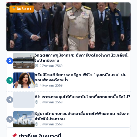
อันดับ #1
วิกฤตสภาพภูมิอากาศ: ฮังการีปิดโรงไฟฟ้านิวเคลียร์,
นายกฯ อนุทิน ของไทย จวกรายงาน UN ชายแดน ‘ไม่รวม
ไฟป่ากรีซลาม
2
ความเสียหายของไทย’
2 สิงหาคม 2569
42 วิว
•
4 สิงหาคม 2569
ทรัมป์โจมตีอัยการสหรัฐฯ พีร์โร ‘หุบเหมือนร่ม’ ปม
ถอนฟ้องคดีสระน้ำ
3
4 สิงหาคม 2569
AI: เราจะควบคุมได้ทันเวลาในโลกที่แตกแยกนี้หรือไม่?
4
3 สิงหาคม 2569
รัฐบาลไทยทบทวนสัญญาซื้อขายไฟฟ้าเอกชน หวังลด
ค่าไฟให้ประชาชน
5
3 สิงหาคม 2569
ข่าวอื่นๆ ในหมวดนี้