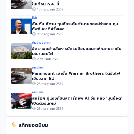
ในเดือน ก.ค. นี้
13 กรกฎาคม 2569
กีฬา
ซีเนดีน ซีดาน กุนซือระดับตำนานของฝรั่งเศส คุม
ทัพทีมชาติฝรั่งเศส
28 กรกฎาคม 2569
ข่าวต่างประเทศ
อิสราเอลอ้างสังหารนักรบฮิซบอลเลาะห์หลายรายใน
เลบานอนใต้
2 สิงหาคม 2569
การเมือง
Paramount เข้าซื้อ Warner Brothers ได้รับไฟ
เขียวจาก EU
23 กรกฎาคม 2569
การเมือง
สหรัฐฯ ขู่แซงก์ชันสตาร์ทอัพ AI จีน หลัง ‘มูนช็อต’
เปิดตัวรุ่นใหม่
23 กรกฎาคม 2569
แท็กยอดนิยม