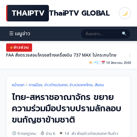
THAIPTV
ThaiPTV GLOBAL
☰ เมนูข่าว
ข่าวด่วน
FAA สั่งตรวจสอบโครงสร้างเครื่องบิน 737 MAX ไม่กระทบไทย
|
|
--°C
10 สิงหาคม 2569
หน้าแรก
>
การเมือง
,
ข่าวต่างประเทศ
,
ข่าวประเทศไทย
,
สังคม
ไทย-สหราชอาณาจักร ขยาย
ความร่วมมือปราบปรามลักลอบ
ขนกัญชาข้ามชาติ
9 กรกฎาคม
อ่าน 6
14
✍️ ฝ่ายข่าวต่างประเทศ ทีมข่าว