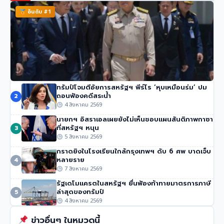
อันดับ #1
ทรัมป์โจมตีอัยการสหรัฐฯ พีร์โร ‘หุบเหมือนร่ม’ ปม
นายกฯ อนุทิน ของไทย จวกรายงาน UN ชายแดน ‘ไม่รวม
ถอนฟ้องคดีสระน้ำ
2
ความเสียหายของไทย’
4 สิงหาคม 2569
54 วิว
•
4 สิงหาคม 2569
นายกฯ อิสราเอลเผยยังไม่เห็นชอบแผนสันติภาพกาซา
ที่สหรัฐฯ หนุน
3
5 สิงหาคม 2569
กราดยิงในโรงเรียนใกล้กรุงเทพฯ ดับ 6 ศพ บาดเจ็บ
หลายราย
4
7 สิงหาคม 2569
รัฐเดโมแครตในสหรัฐฯ ยื่นฟ้องท้าทายมาตรการภาษี
ล่าสุดของทรัมป์
5
4 สิงหาคม 2569
ข่าวอื่นๆ ในหมวดนี้