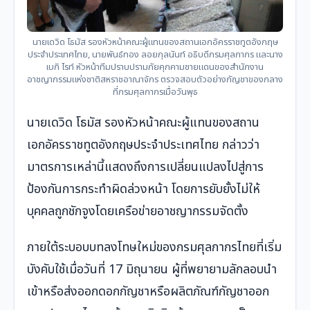
นายเดวิด โธมัส รองหัวหน้าคณะผู้แทนของสถานเอกอัครราชทูตอังกฤษ
ประจำประเทศไทย, นายพันธ์ทอง ลอยกุลนันท์ อธิบดีกรมศุลกากร และนาง
เบกิ ไรท์ หัวหน้าทีมปราบปรามภัยคุกคามชายแดนของสำนักงาน
อาชญากรรมแห่งชาติสหราชอาณาจักร ตรวจสอบตัวอย่างกัญชาของกลาง
ที่กรมศุลกากรเมื่อวันพุธ
นายเดวิด โธมัส รองหัวหน้าคณะผู้แทนของสถาน
เอกอัครราชทูตอังกฤษประจำประเทศไทย กล่าวว่า
มาตรการเหล่านี้แสดงถึงการเปลี่ยนแปลงไปสู่การ
ป้องกันการกระทำผิดล่วงหน้า โดยการยับยั้งไม่ให้
บุคคลถูกชักจูงโดยเครือข่ายอาชญากรรมจัดตั้ง
ภายใต้ระบอบบทลงโทษใหม่ของกรมศุลกากรไทยที่เริ่ม
บังคับใช้เมื่อวันที่ 17 มิถุนายน ผู้ที่พยายามลักลอบนำ
เข้าหรือส่งออกดอกกัญชาหรือผลิตภัณฑ์กัญชาออก