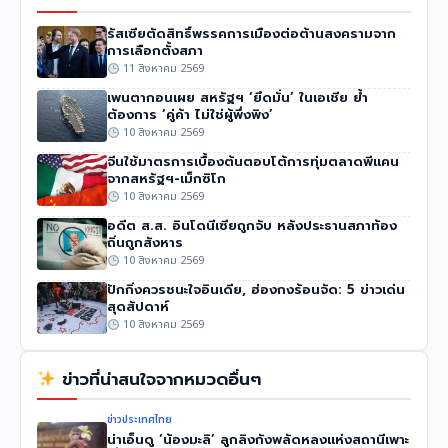
รัสเซียตัดสิทธิ์พรรคการเมืองต่อต้านสงครามจาก
การเลือกตั้งสภา
11 สิงหาคม 2569
เพนตากอนเผย สหรัฐฯ ‘ยึดมั่น’ ในเอเชีย ย้ำ
ต้องการ ‘คู่ค้า ไม่ใช่ผู้พึ่งพิง’
10 สิงหาคม 2569
จีนใช้มาตรการเบื้องต้นตอบโต้การทุ่มตลาดพีแคน
จากสหรัฐฯ-เม็กซิโก
10 สิงหาคม 2569
อดีต ส.ส. อินโดนีเซียถูกจับ หลังประธานสภาท้อง
ถิ่นถูกสังหาร
10 สิงหาคม 2569
ปักกิ่งควรชนะใจอินเดีย, ฮ่องกงร้อนจัด: 5 ข่าวเด่น
สุดสัปดาห์
10 สิงหาคม 2569
ข่าวที่น่าสนใจจากหมวดอื่นๆ
ข่าวประเทศไทย
น่าเอ็นดู ‘น้องมะลิ’ ลูกลิงกังพลัดหลงแห่งสถานีเพาะ