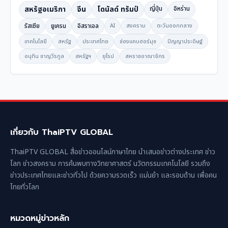
สหรัฐอเมริกา
จีน
โดนัลด์ ทรัมป์
ญี่ปุ่น
อิหร่าน
รัสเซีย
ยูเครน
อิสราเอล
AI
สงคราม
ตะวันออกกลาง
เทคโนโลยี
สหรัฐ
ประเทศไทย
ช่องแคบฮอร์มุซ
ปัญญาประดิษฐ์
อนุทิน ชาญวีรกูล
สหรัฐฯ
ยุโรป
สหราชอาณาจักร
เกี่ยวกับ ThaiPTV GLOBAL
ThaiPTV GLOBAL สื่อข่าวออนไลน์ภาษาไทย นำเสนอข่าวต่างประเทศ ข่าว
โลก ข่าวสงคราม การค้นพบทางวิทยาศาสตร์ นวัตกรรมเทคโนโลยี รวมถึง
ข่าวประเทศไทยและข่าวทั่วไป ด้วยความรวดเร็ว แม่นยำ และรอบด้าน เพื่อคน
ไทยทั่วโลก
หมวดหมู่ข่าวหลัก