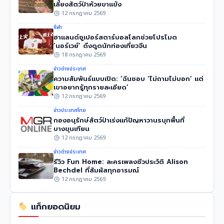
เลี้ยงสัตว์ป่าห้วยขาแข้ง
12 กรกฎาคม 2569
กีฬา
ฮาแลนด์ซูเปอร์สตาร์บอลโลกช่วยโปรโมต
‘นอร์เวย์’ ดึงดูดนักท่องเที่ยวจีน
18 กรกฎาคม 2569
ข่าวต่างประเทศ
ความสัมพันธ์แบบเปิด: ‘ฉันชอบ ‘ไม่ถามไม่บอก’ แต่
เขาอยากรู้ทุกรายละเอียด’
12 กรกฎาคม 2569
ข่าวประเทศไทย
กองอนุรักษ์สัตว์ป่าเร่งแก้ปัญหาวานรบุกพื้นที่
บางขุนเทียน
12 กรกฎาคม 2569
ข่าวต่างประเทศ
รีวิว Fun Home: ละครเพลงชีวประวัติ Alison
Bechdel ที่สัมผัสทุกอารมณ์
12 กรกฎาคม 2569
แท็กยอดนิยม