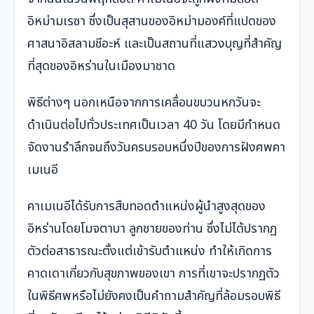
อิหม่ามเรซา ซึ่งเป็นสุสานของอิหม่ามองค์ที่แปดของ
ศาสนาอิสลามชีอะห์ และเป็นสถานที่แสวงบุญที่สำคัญ
ที่สุดของอิหร่านในเมืองมาชาด
พิธีต่างๆ นอกเหนือจากการเคลื่อนขบวนหกวันจะ
ดำเนินต่อไปทั่วประเทศเป็นเวลา 40 วัน โดยมีกำหนด
จัดงานรำลึกจนถึงวันครบรอบหนึ่งปีของการฝังศพคา
เมเนอี
คาเมเนอีได้รับการสืบทอดตำแหน่งผู้นำสูงสุดของ
อิหร่านโดยโมจตาบา ลูกชายของท่าน ซึ่งไม่ได้ปรากฏ
ตัวต่อสาธารณะตั้งแต่เข้ารับตำแหน่ง ทำให้เกิดการ
คาดเดาเกี่ยวกับสุขภาพของเขา การที่เขาจะปรากฏตัว
ในพิธีศพหรือไม่ยังคงเป็นคำถามสำคัญที่ล้อมรอบพิธี