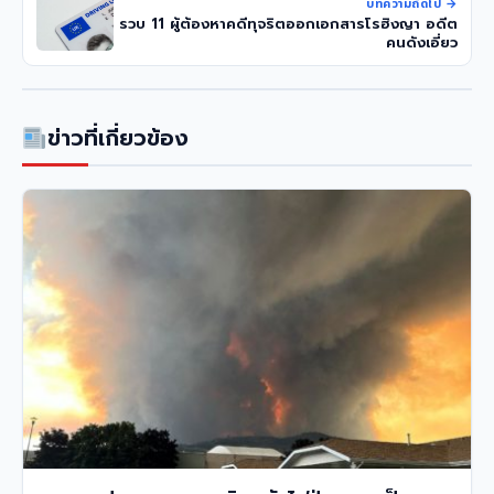
บทความถัดไป →
รวบ 11 ผู้ต้องหาคดีทุจริตออกเอกสารโรฮิงญา อดีต
คนดังเอี่ยว
ข่าวที่เกี่ยวข้อง