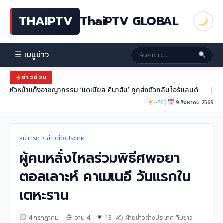
THAIPTV
ThaiPTV GLOBAL
☰ เมนูข่าว
ข่าวด่วน
หัวหน้าแก๊งอาชญากรรม ‘แดเนียล คินาฮัน’ ถูกส่งตัวกลับไอร์แลนด์
|
|
--°C
9 สิงหาคม 2569
หน้าแรก
>
ข่าวต่างประเทศ
ผู้คนหลั่งไหลร่วมพิธีศพอยา
ตอลเลาะห์ คาเมเนอี วันแรกใน
เตหะราน
4 กรกฎาคม
อ่าน 4
13
✍️ ฝ่ายข่าวต่างประเทศ ทีมข่าว