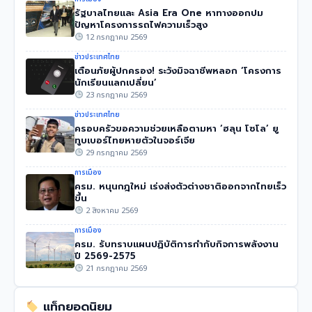
รัฐบาลไทยและ Asia Era One หาทางออกปม
ปัญหาโครงการรถไฟความเร็วสูง
12 กรกฎาคม 2569
ข่าวประเทศไทย
เตือนภัยผู้ปกครอง! ระวังมิจฉาชีพหลอก ‘โครงการ
นักเรียนแลกเปลี่ยน’
23 กรกฎาคม 2569
ข่าวประเทศไทย
ครอบครัวขอความช่วยเหลือตามหา ‘ฮลุน โซโล’ ยู
ทูบเบอร์ไทยหายตัวในจอร์เจีย
29 กรกฎาคม 2569
การเมือง
ครม. หนุนกฎใหม่ เร่งส่งตัวต่างชาติออกจากไทยเร็ว
ขึ้น
2 สิงหาคม 2569
การเมือง
ครม. รับทราบแผนปฏิบัติการกำกับกิจการพลังงาน
ปี 2569-2575
21 กรกฎาคม 2569
แท็กยอดนิยม