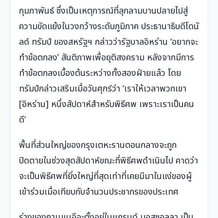
กุมภาพันธ์ ซึ่งเป็นเหตุการณ์ที่ลุกลามบานปลายไปสู่
ความขัดแย้งในวงกว้างระดับภูมิภาค ประธานาธิบดีโดนั
ลด์ ทรัมป์ ของสหรัฐฯ กล่าวว่ารัฐบาลอิหร่าน ‘อยากจะ
ทำข้อตกลง’ สันติภาพเพื่อยุติสงคราม หลังจากมีการ
ทำข้อตกลงเบื้องต้นระหว่างทั้งสองฝ่ายแล้ว โดย
ทรัมป์กล่าวเสริมเมื่อวันศุกร์ว่า ‘เราให้เวลาพวกเขา
[อิหร่าน] หนึ่งสัปดาห์สำหรับพิธีศพ เพราะเราเป็นคน
ดี’
พื้นที่ส่วนใหญ่ของกรุงเตหะรานตอนกลางจะถูก
ปิดตายในช่วงสุดสัปดาห์ขณะที่พิธีศพดำเนินไป คาดว่า
จะเป็นพิธีศพที่ยิ่งใหญ่ที่สุดเท่าที่เคยมีมาในแง่ของผู้
เข้าร่วมเมื่อเทียบกับจำนวนประชากรของประเทศ
ร่างของคาเมเนอีจะตั้งอยู่ในแกรนด์ มอสซอลลา เป็น