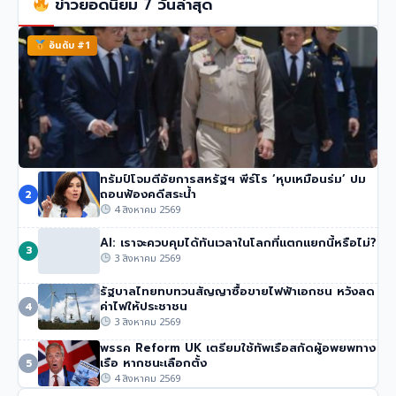
ข่าวยอดนิยม 7 วันล่าสุด
อันดับ #1
ทรัมป์โจมตีอัยการสหรัฐฯ พีร์โร ‘หุบเหมือนร่ม’ ปม
นายกฯ อนุทิน ของไทย จวกรายงาน UN ชายแดน ‘ไม่รวม
ถอนฟ้องคดีสระน้ำ
2
ความเสียหายของไทย’
4 สิงหาคม 2569
51 วิว
•
4 สิงหาคม 2569
AI: เราจะควบคุมได้ทันเวลาในโลกที่แตกแยกนี้หรือไม่?
3
3 สิงหาคม 2569
รัฐบาลไทยทบทวนสัญญาซื้อขายไฟฟ้าเอกชน หวังลด
ค่าไฟให้ประชาชน
4
3 สิงหาคม 2569
พรรค Reform UK เตรียมใช้ทัพเรือสกัดผู้อพยพทาง
เรือ หากชนะเลือกตั้ง
5
4 สิงหาคม 2569