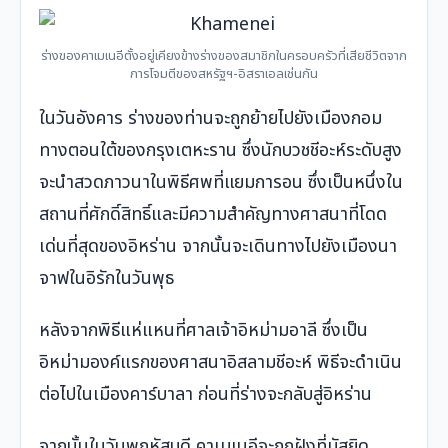
ร่างของคาเมเนอีตั้งอยู่เคียงข้างร่างของสมาชิกในครอบครัวที่เสียชีวิตจาก
การโจมตีของสหรัฐฯ-อิสราเอลเช่นกัน
ในวันอังคาร ร่างของท่านจะถูกย้ายไปยังเมืองกอม
ทางตอนใต้ของกรุงเตหะราน ซึ่งนักบวชชีอะห์ระดับสูง
จะนำสวดภาวนาในพิธีศพที่แยมการอน ซึ่งเป็นหนึ่งใน
สถานที่ศักดิ์สิทธิ์และมีความสำคัญทางศาสนาที่โดด
เด่นที่สุดของอิหร่าน จากนั้นจะเดินทางไปยังเมืองนา
จาฟในอิรักในวันพุธ
หลังจากพิธีแห่แหนที่ศาลเจ้าอิหม่ามอาลี ซึ่งเป็น
อิหม่ามองค์แรกของศาสนาอิสลามชีอะห์ พิธีจะดำเนิน
ต่อไปในเมืองคาร์บาลา ก่อนที่ร่างจะกลับสู่อิหร่าน
จากนั้นในวันพฤหัสบดี คาเมเนอีจะถูกฝังที่มัสยิด