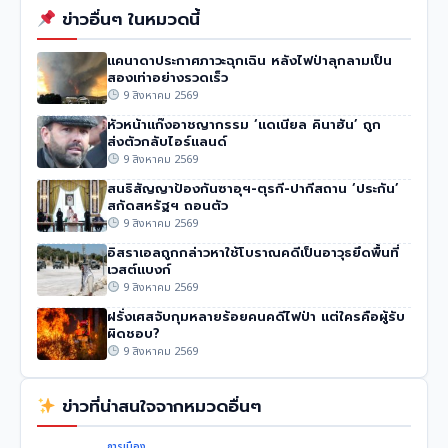
ข่าวอื่นๆ ในหมวดนี้
แคนาดาประกาศภาวะฉุกเฉิน หลังไฟป่าลุกลามเป็น
สองเท่าอย่างรวดเร็ว
9 สิงหาคม 2569
หัวหน้าแก๊งอาชญากรรม ‘แดเนียล คินาฮัน’ ถูก
ส่งตัวกลับไอร์แลนด์
9 สิงหาคม 2569
สนธิสัญญาป้องกันซาอุฯ-ตุรกี-ปากีสถาน ‘ประกัน’
สกัดสหรัฐฯ ถอนตัว
9 สิงหาคม 2569
อิสราเอลถูกกล่าวหาใช้โบราณคดีเป็นอาวุธยึดพื้นที่
เวสต์แบงก์
9 สิงหาคม 2569
ฝรั่งเศสจับกุมหลายร้อยคนคดีไฟป่า แต่ใครคือผู้รับ
ผิดชอบ?
9 สิงหาคม 2569
ข่าวที่น่าสนใจจากหมวดอื่นๆ
การเมือง