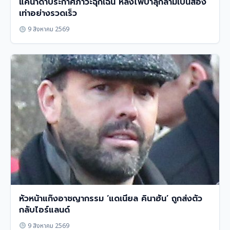
แคนาดาประกาศภาวะฉุกเฉิน หลังไฟป่าลุกลามเป็นสอง
เท่าอย่างรวดเร็ว
9 สิงหาคม 2569
หัวหน้าแก๊งอาชญากรรม ‘แดเนียล คินาฮัน’ ถูกส่งตัว
กลับไอร์แลนด์
9 สิงหาคม 2569