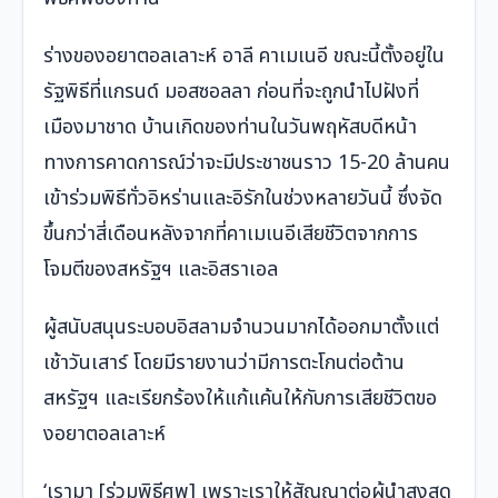
ร่างของอยาตอลเลาะห์ อาลี คาเมเนอี ขณะนี้ตั้งอยู่ใน
รัฐพิธีที่แกรนด์ มอสซอลลา ก่อนที่จะถูกนำไปฝังที่
เมืองมาชาด บ้านเกิดของท่านในวันพฤหัสบดีหน้า
ทางการคาดการณ์ว่าจะมีประชาชนราว 15-20 ล้านคน
เข้าร่วมพิธีทั่วอิหร่านและอิรักในช่วงหลายวันนี้ ซึ่งจัด
ขึ้นกว่าสี่เดือนหลังจากที่คาเมเนอีเสียชีวิตจากการ
โจมตีของสหรัฐฯ และอิสราเอล
ผู้สนับสนุนระบอบอิสลามจำนวนมากได้ออกมาตั้งแต่
เช้าวันเสาร์ โดยมีรายงานว่ามีการตะโกนต่อต้าน
สหรัฐฯ และเรียกร้องให้แก้แค้นให้กับการเสียชีวิตขอ
งอยาตอลเลาะห์
‘เรามา [ร่วมพิธีศพ] เพราะเราให้สัญญาต่อผู้นำสูงสุด