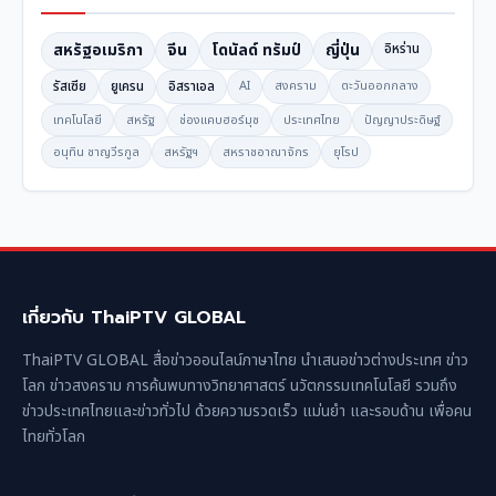
สหรัฐอเมริกา
จีน
โดนัลด์ ทรัมป์
ญี่ปุ่น
อิหร่าน
รัสเซีย
ยูเครน
อิสราเอล
AI
สงคราม
ตะวันออกกลาง
เทคโนโลยี
สหรัฐ
ช่องแคบฮอร์มุซ
ประเทศไทย
ปัญญาประดิษฐ์
อนุทิน ชาญวีรกูล
สหรัฐฯ
สหราชอาณาจักร
ยุโรป
เกี่ยวกับ ThaiPTV GLOBAL
ThaiPTV GLOBAL สื่อข่าวออนไลน์ภาษาไทย นำเสนอข่าวต่างประเทศ ข่าว
โลก ข่าวสงคราม การค้นพบทางวิทยาศาสตร์ นวัตกรรมเทคโนโลยี รวมถึง
ข่าวประเทศไทยและข่าวทั่วไป ด้วยความรวดเร็ว แม่นยำ และรอบด้าน เพื่อคน
ไทยทั่วโลก