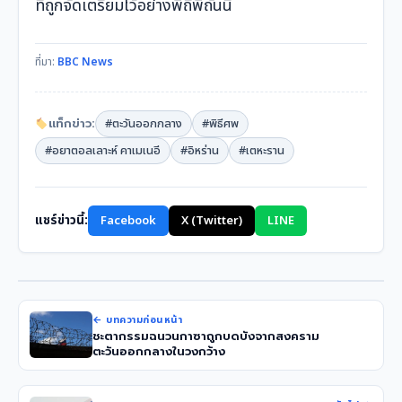
ที่ถูกจัดเตรียมไว้อย่างพิถีพิถันนี้
ที่มา:
BBC News
แท็กข่าว:
#ตะวันออกกลาง
#พิธีศพ
#อยาตอลเลาะห์ คาเมเนอี
#อิหร่าน
#เตหะราน
แชร์ข่าวนี้:
Facebook
X (Twitter)
LINE
← บทความก่อนหน้า
ชะตากรรมฉนวนกาซาถูกบดบังจากสงคราม
ตะวันออกกลางในวงกว้าง